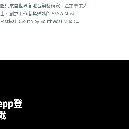
謝少年等6組音樂人將在「Taiwan
匯集來自世界各地音樂藝術家、產業專業人
Beats Showcase」開唱
士、創意工作者與樂迷的 SXSW Music
Festival（South by Southwest Music
Festival），今年即將邁入第 40 屆，並將
於 3 月 12 日至 18 日在美國閱讀全文 "2026
SXSW公布參演名單 洪佩瑜、someshiit 山
姆、血肉果汁機、拍謝少年等6組音樂人將
在「Taiwan Beats Showcase」開唱"
pp登
戰