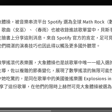
操，被音樂串流平台 Spotify 選為全球 Math Roc
，歌曲〈女巫〉、〈春雨〉也被收錄進該歌單當中，貝斯
臉書上分享這則消息。來自 Spotify 官方的肯定，足
他們精湛的演奏技巧也因此得以觸及更多國外聽眾。
數學搖滾代表樂團，大象體操也是該歌單中唯一一組入選
主導，佐以複雜的節奏變化，展現了數學搖滾的無限可能
驚的，是同在歌單中的美國後搖樂團 Explosions in t
態分享了這份歌單，在他們的限時上赫然可見大象體操被選