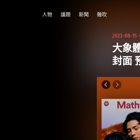
跳
至
人物
議題
新聞
雜吹
主
要
2023-08-15
內
大象體
容
封面