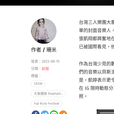
台灣三人樂團大象體
單的封面音樂人
張凱翔都興奮地在
已被國際看見，
作者 /
珊米
發表：2023-08-15
作為台灣少見的
分類：
新聞
們的音樂以貝斯
標籤：
是，凱婷表示更令她吃
SXSW
在 IG 限時動
大象體操 Elephant Gym
照。
Fuji Rock Festival