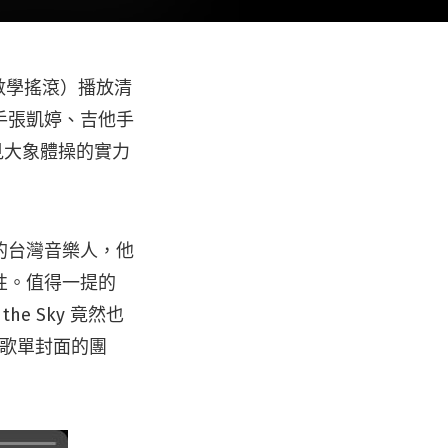
k（數學搖滾）播放清
手張凱婷、吉他手
可見大象體操的實力
的台灣音樂人，他
性。值得一提的
he Sky 竟然也
為歌單封面的團