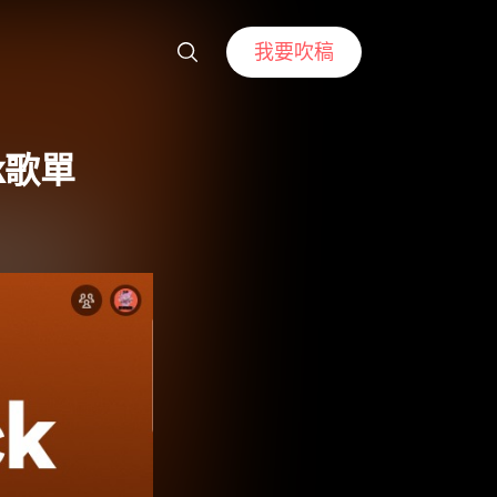
我要吹稿
ck歌單