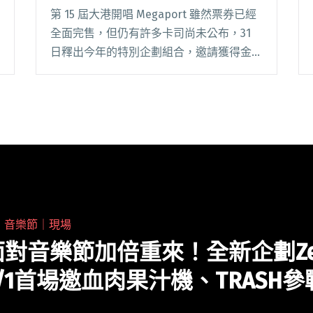
第 15 屆大港開唱 Megaport 雖然票券已經
全面完售，但仍有許多卡司尚未公布，31
日釋出今年的特別企劃組合，邀請獲得金曲
獎最佳台語專輯的樂團百合花與稱霸台灣八
點檔的「金鐘女主角」苗可麗驚喜同台，將
碰撞出最「煞氣」的音樂火花，也為本閱讀
全文 "2024大港開唱公布驚喜組合百合花ft.
苗可麗 重現影視經典惡女形象"
・
音樂節｜現場
對音樂節加倍重來！全新企劃Ze
/1首場邀血肉果汁機、TRASH參