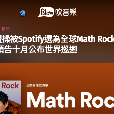
・
新聞
操被Spotify選為全球Math Ro
 預告十月公布世界巡迴