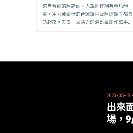
10組加拿大音樂人參演
來自台南的阿跨面，人說他作詞有精巧韻
腳，用力卻柔情的台饒讓阿公阿嬤聽了都會
站起來。失去一耳聽力的溫哥華創作歌手廖
偉廉，他的個性嗓音被紅髮艾德（Ed
Sheeran）注意到後，還被請到演出後台一
起聊音樂。這些超強音樂人即將在 4/27- 4/
閱讀全文 "加拿大JADE MUSIC FEST首次在
台舉辦 鄭宜農、阿跨面、百合花與10組加
拿大音樂人參演"
2023-08-15
出來面
場，9