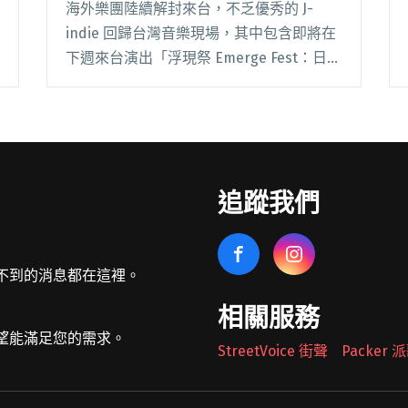
海外樂團陸續解封來台，不乏優秀的 J-
indie 回歸台灣音樂現場，其中包含即將在
下週來台演出「浮現祭 Emerge Fest：日本
篇」和在本週日（11/20）舉辦台北發片場
的日本大阪新星女子樂團 paranoid void，
邀請到致力純愛閱讀全文 "日本數搖女子樂
團paranoid void來台舉辦發片專場 邀體熊
專科、烏兔一同展開數搖次元之旅"
追蹤我們
不到的消息都在這裡。
相關服務
望能滿足您的需求。
StreetVoice 街聲
Packer