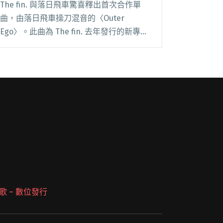
The fin. 與落日飛車驚喜釋出首次合作單
曲，由落日飛車操刀混音的〈Outer
Ego〉。此曲為 The fin. 去年發行的新專輯
同名主打曲，落日飛車賦予全新面貌，卻又
同時保留了兩團各自獨有的夢幻與復古風
格，打造出色彩繽紛、專屬夏日的閱讀全文
"台日浪漫加乘 The fin.邀落日飛車合作
〈Outer Ego〉單曲混音"
 派歌 – 數位發行