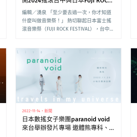
開2024搖滾台中與日本FUJI ROCK
合作秘辛
編輯／湧泉 「至少要去過一次，你才知道
什麼叫做音樂祭！」 熱切聊起日本富士搖
滾音樂祭（FUJI ROCK FESTIVAL），台中浮
現音樂創辦人老諾與專案經理 J7 興致高
昂，只見他們描述台日互相參與彼此活動的
跨國友誼，以及今年搖滾台中的 閱讀全文
"「為什麼不是與浮現祭合作？」揭開2024
搖滾台中與日本FUJI ROCK合作秘辛"
2022-11-14・新聞
日本數搖女子樂團paranoid void
來台舉辦發片專場 邀體熊專科、
烏兔一同展開數搖次元之旅