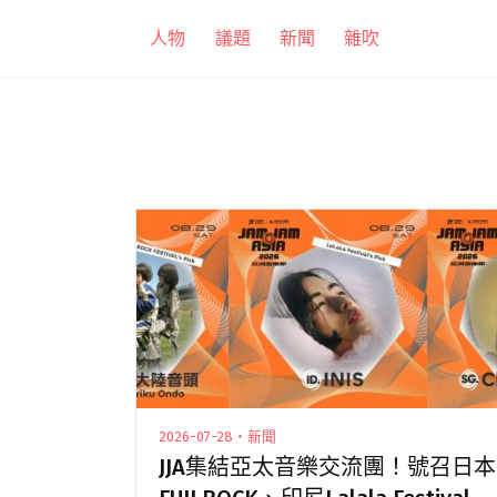
跳
人物
議題
新聞
雜吹
至
主
要
內
容
2026-07-28・新聞
JJA集結亞太音樂交流團！號召日本