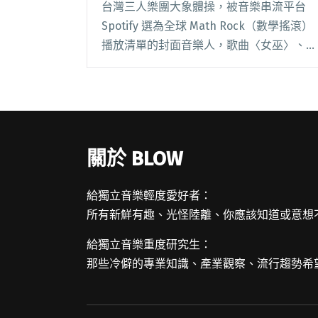
台灣三人樂團大象體操，被音樂串流平台
Spotify 選為全球 Math Rock（數學搖滾）
播放清單的封面音樂人，歌曲〈女巫〉、
〈春雨〉也被收錄進該歌單當中，貝斯手張
凱婷、吉他手張凱翔都興奮地在臉書上分享
這則消息。來自 Spotify 官閱讀全文 "大象
體操被Spotify選為全球Math Rock歌單封
面 預告十月公布世界巡迴"
關於 BLOW
給獨立音樂輕度愛好者：
所有新鮮有趣、光怪陸離、你應該知道或意想
給獨立音樂重度研究生：
那些冷僻的專業知識、產業觀察、流行趨勢希