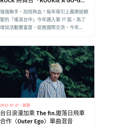
ROCK 將舞台「ROOKIE A GO-GO
Stage」搬到台灣！
強強聯手、加倍熱血！每年吸引上萬樂迷朝
聖的「搖滾台中」今年邁入第 17 屆，為了
增加活動豐富度、促進國際交流，今年
2024 搖滾台中首度合作日本富士搖滾音樂
祭 FUJI ROCK FESTIVAL，取得獨家授權，
推出全新限定舞台，將富士搖閱讀全文
"2024搖滾台中首度合作日本FUJI ROCK 將
舞台「ROOKIE A GO-GO Stage」搬到台
灣！"
2022-07-27・新歌
台日浪漫加乘 The fin.邀落日飛車
合作〈Outer Ego〉單曲混音