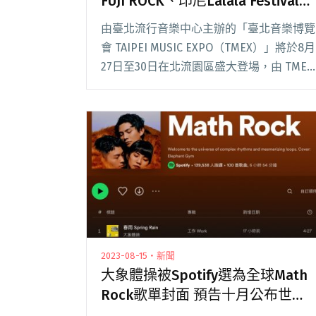
FUJI ROCK、印尼Lalala Festival、
新加坡Freshmusic音樂誌推薦重點
由臺北流行音樂中心主辦的「臺北音樂博覽
新秀
會 TAIPEI MUSIC EXPO（TMEX）」將於8月
27日至30日在北流園區盛大登場，由 TMEX
延伸的「JAM JAM ASIA 亞洲音樂節」（以
下簡稱 JJA）則將於 8/29 至 8/3閱讀全文
"JJA集結亞太音樂交流團！號召日本FUJI
ROCK、印尼Lalala Festival、新加坡
Freshmusic音樂誌推薦重點新秀"
2023-08-15・新聞
大象體操被Spotify選為全球Math
Rock歌單封面 預告十月公布世界
巡迴