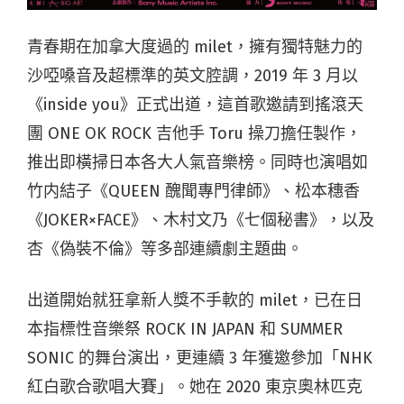
青春期在加拿大度過的 milet，擁有獨特魅力的
沙啞嗓音及超標準的英文腔調，2019 年 3 月以
《inside you》正式出道，這首歌邀請到搖滾天
團 ONE OK ROCK 吉他手 Toru 操刀擔任製作，
推出即橫掃日本各大人氣音樂榜。同時也演唱如
竹内結子《QUEEN 醜聞專門律師》、松本穗香
《JOKER×FACE》、木村文乃《七個秘書》，以及
杏《偽裝不倫》等多部連續劇主題曲。
出道開始就狂拿新人獎不手軟的 milet，已在日
本指標性音樂祭 ROCK IN JAPAN 和 SUMMER
SONIC 的舞台演出，更連續 3 年獲邀參加「NHK
紅白歌合歌唱大賽」。她在 2020 東京奧林匹克