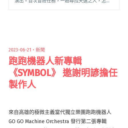
演出。首次冒險任務，一趟尋找天選之人，怎麼
樣都不回頭的單程旅行⋯⋯ So-So Heroes 由李
霈瑜（大霈）與 Vic閱讀全文 "Miao Miao Flow與
So-So Heroes聯手 8/4展開「貓貓在上，英雄在
下」聯合巡演"
2023-06-21・
新聞
跑跑機器人新專輯
《SYMBOL》 邀謝明諺擔任
製作人
來自高雄的極微主義當代獨立樂團跑跑機器人
GO GO Machine Orchestra 發行第二張專輯