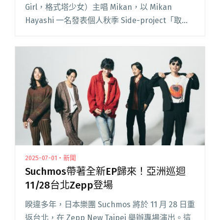
Girl，格式塔少女）主唱 Mikan，以 Mikan
Hayashi 一名發表個人秋季 Side-project「取暖
實驗室」，邀請來自台灣和日本兩地風格類型不
同的音樂人、藝術家共同創作，閱讀全文 "ゲシ
ュタルト乙女主唱Mikan 邀凌元耕共組季節限時
組合"
2025-07-01・新聞
Suchmos帶著全新EP歸來！亞洲巡迴
11/28台北Zepp登場
睽違多年，日本樂團 Suchmos 將於 11 月 28 日重
返台北，在 Zepp New Taipei 舉辦專場演出。這