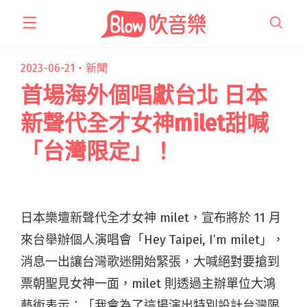
跳
至
主
要
2023-06-21・
新聞
內
首場海外個唱獻台北 日本
容
新聲代全才女神milet甜喊
「台灣限定」！
日本樂壇新聲代全才女神 milet，宣布將於 11 月
來台舉辦個人演唱會「Hey Taipei, I’m milet」，
消息一出讓台灣歌迷開始緊張，大喊絕對要搶到
票朝聖見女神一面，milet 則透過主辦單位大鴻
藝術表示：「我會為了這場演出特別設計台灣限