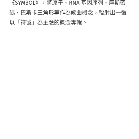
《SYMBOL》，將原子、RNA 基因序列、摩斯密
碼、巴斯卡三角形等作為歌曲概念，輻射出一張
以「符號」為主題的概念專輯。
跑跑機器人於 2017 年成團，以高雄為中心向全世
界發展，由鋼琴、打擊樂器、吉他、與電子／模