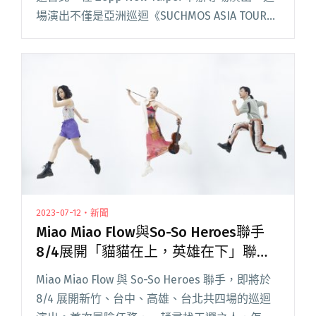
場演出不僅是亞洲巡迴《SUCHMOS ASIA TOUR
SUNBURST 2025》的重要一站，也是樂團歷經暫
停活動閱讀全文 "Suchmos帶著全新EP歸來！亞
洲巡迴11/28台北Zepp登場"
2023-07-12・新聞
Miao Miao Flow與So-So Heroes聯手
8/4展開「貓貓在上，英雄在下」聯合
巡演
Miao Miao Flow 與 So-So Heroes 聯手，即將於
8/4 展開新竹、台中、高雄、台北共四場的巡迴