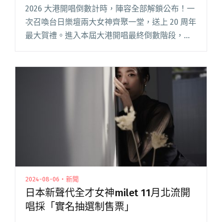
戰
2026 大港開唱倒數計時，陣容全部解鎖公布！一
次召喚台日樂壇兩大女神齊聚一堂，送上 20 周年
最大賀禮。進入本屆大港開唱最終倒數階段，終
於釋出萬眾期待的女神波，由日本超人氣創作才
女 milet 與台灣電音女王始祖謝金燕合力領軍，
個別展現不閱讀全文 "2026大港開唱祭出最終波
陣容！日本創作才女milet、台灣電音女王謝金燕
參戰"
2024-08-06・新聞
日本新聲代全才女神milet 11月北流開
唱採「實名抽選制售票」