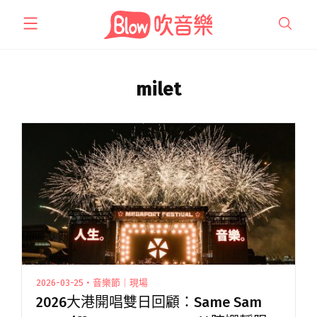
跳
至
主
要
內
milet
容
2026-03-25・音樂節｜現場
2026大港開唱雙日回顧：Same Sam