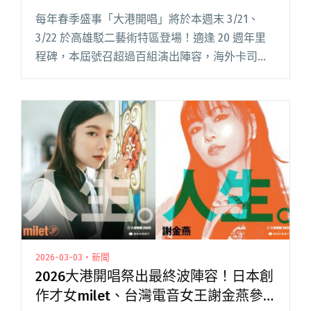
童界巨星「巧虎」參戰
每年春季盛事「大港開唱」將於本週末 3/21、
3/22 於高雄駁二藝術特區登場！適逢 20 週年里
程碑，本屆號召超過百組演出陣容，海外卡司由
日本歌姬 milet 領銜，更力邀日本車庫搖滾傳說
The Birthday、曾為《BLUE GIA閱讀全文 "大港
開唱20週年攻略：ACG跨次元來襲、滅火器與落
日飛車重返南霸天、兒童界巨星「巧虎」參戰"
2026-03-03・新聞
2026大港開唱祭出最終波陣容！日本創
作才女milet、台灣電音女王謝金燕參