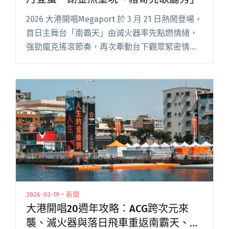
2026 大港開唱Megaport 於 3 月 21 日熱鬧登場，
首日主舞台「南霸天」由滅火器率先點燃情緒，
強勁龐克搖滾節奏，再次牽動台下觀眾緊密情
緒；李竺芯攜手變裝皇后妮妃雅，合力帶來一場
最「痟」的雙姝對決，招牌金曲〈足芳足芳〉在
港邊響起閱讀全文 "2026大港開唱首日登場！滅
火器宣布七月登蛋、謝金燕重現「豬哥亮歌廳
秀」"
2026-03-19・新聞
大港開唱20週年攻略：ACG跨次元來
襲、滅火器與落日飛車重返南霸天、兒