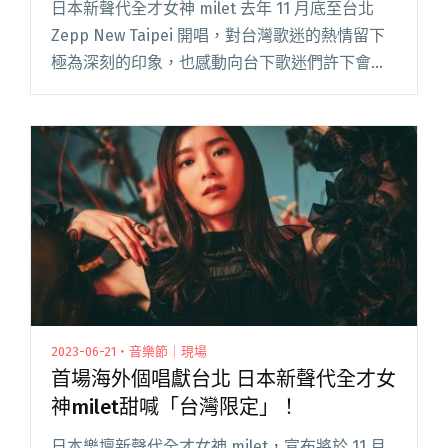
日本新聲代全才女神 milet 去年 11 月底至台北
Zepp New Taipei 開唱，對台灣歌迷的熱情留下
極為深刻的印象，也感動向台下歌迷們許下會盡
快再回來的約定。上週末，她於演出中宣布展開
生涯首次的亞洲巡迴「milet Asia 閱讀全文 "日本
新聲代全才女神milet 11月北流開唱採「實名抽選
制售票」"
2023-06-21・音樂節｜現場
首場海外個唱獻台北 日本新聲代全才女
神milet甜喊「台灣限定」！
日本樂壇新聲代全才女神 milet，宣布將於 11 月