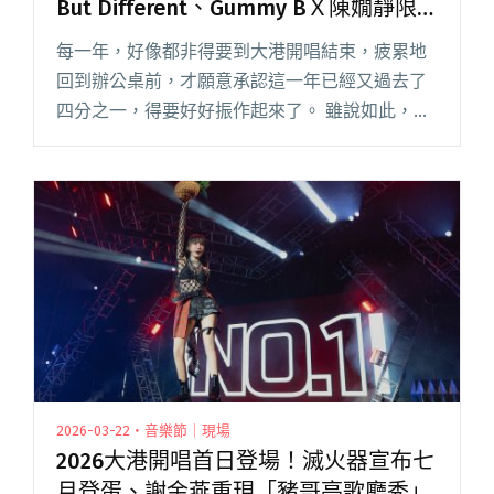
But Different、Gummy BＸ陳嫺靜限
定共演創造魔幻時刻，滅火器、落日飛
每一年，好像都非得要到大港開唱結束，疲累地
車接連公布年度大型專場
回到辦公桌前，才願意承認這一年已經又過去了
四分之一，得要好好振作起來了。 雖說如此，但
一顆飄忽的心，仍停留兩日艷陽高照的港邊，一
滑開社群就忍不住重播起大港的魔幻時刻：國
國、許正泰互飆〈愛如潮水〉、S閱讀全文 "2026
大港開唱雙日回顧：Same Sam But Different、
Gummy BＸ陳嫺靜限定共演創造魔幻時刻，滅火
器、落日飛車接連公布年度大型專場"
2026-03-22・音樂節｜現場
2026大港開唱首日登場！滅火器宣布七
月登蛋、謝金燕重現「豬哥亮歌廳秀」