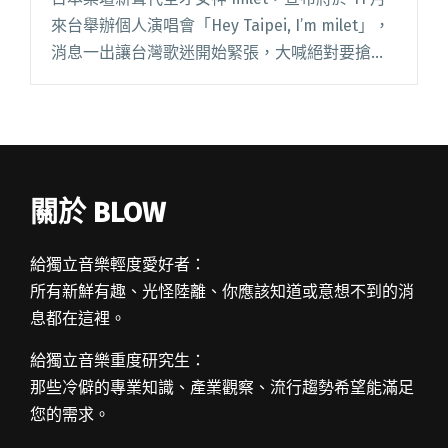
來台舉辦個人演唱會「Hey Taipei, I’m milet」，
消息一出讓台灣歌迷開始緊張，大喊絕對要搶到
票朝聖見女神一面，milet 則透過主辦單位大鴻藝
術表示：「我會為閱讀全文 "首場海外個唱獻台
北 日本新聲代全才女神milet甜喊「台灣限
定」！"
關於 BLOW
給獨立音樂輕度愛好者：
所有新鮮有趣、光怪陸離、你應該知道或意想不到的消
息都在這裡。
給獨立音樂重度研究生：
那些冷僻的專業知識、產業觀察、流行趨勢希望能滿足
您的需求。