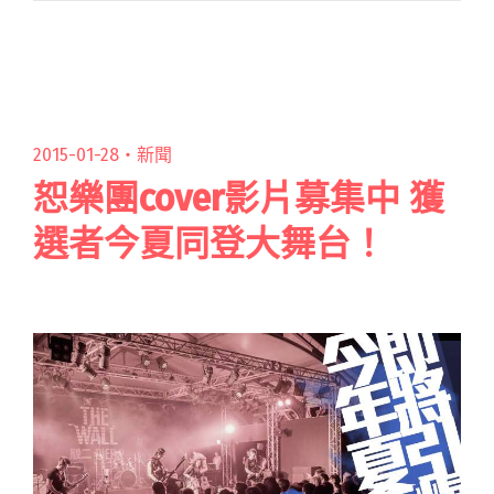
林二汶和填詞人周耀輝，都是岑寧兒的舊雨。和
他們談及閱讀全文 "「面對無常，也不驚怕。」
岑寧兒發佈全新粵語單曲〈無常家〉"
2015-01-28・
新聞
恕樂團cover影片募集中 獲
選者今夏同登大舞台！