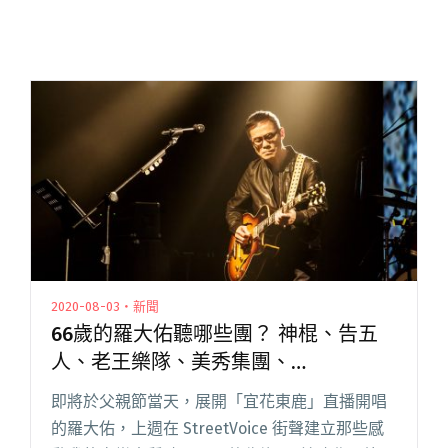
2020-08-03・新聞
66歲的羅大佑聽哪些團？ 神棍、告五
人、老王樂隊、美秀集團、
YELLOW⋯⋯
即將於父親節當天，展開「宜花東鹿」直播開唱
的羅大佑，上週在 StreetVoice 街聲建立那些感