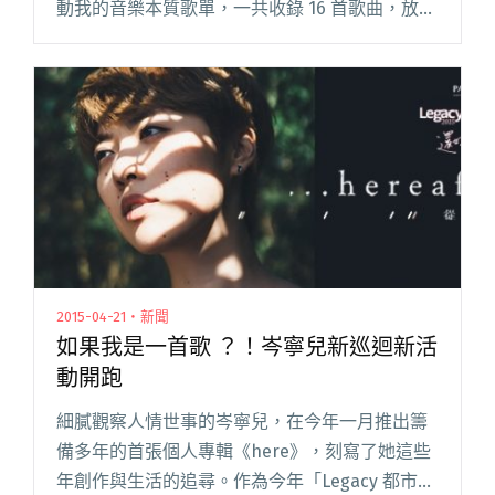
動我的音樂本質歌單，一共收錄 16 首歌曲，放眼
望去，幾乎是耳熟能詳的獨立音樂／樂團，從岑
寧兒、阿爆、9m88 到老王樂隊、美秀集團、神
棍樂團閱讀全文 "66歲的羅大佑聽哪些團？ 神
棍、告五人、老王樂隊、美秀集團、
YELLOW⋯⋯"
2015-04-21・新聞
如果我是一首歌 ？！岑寧兒新巡迴新活
動開跑
細膩觀察人情世事的岑寧兒，在今年一月推出籌
備多年的首張個人專輯《here》，刻寫了她這些
年創作與生活的追尋。作為今年「Legacy 都市女