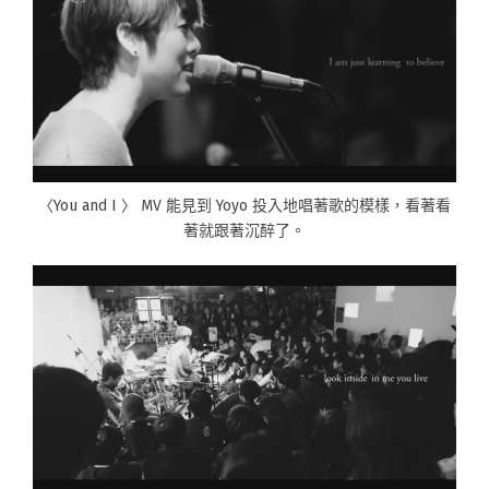
〈You and I 〉 MV 能見到 Yoyo 投入地唱著歌的模樣，看著看
著就跟著沉醉了。