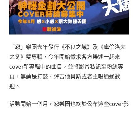
「恕」樂團去年發行《不良之域》及《庫倫洛夫
之冬》雙專輯，今年開始徵求各方樂迷一起來
cover新專輯中的曲目，並將影片私訊至粉絲專
頁，無論是打鼓、彈吉他貝斯或者主唱通通歡
迎。
活動開始一個月，恕樂團也終於公布這些cover影
片的用途，由於5月份即將展開名為「恕神湯 收
鴿祭」的演出，將會從影片中，公平公正公開地
挑選出一組「小恕樂團」，來接受恕樂團全體成