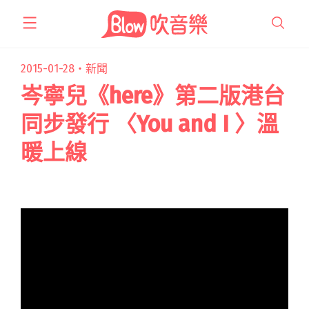
跳
至
主
要
2015-01-28・
新聞
內
岑寧兒《here》第二版港台
容
同步發行 〈You and I 〉溫
暖上線