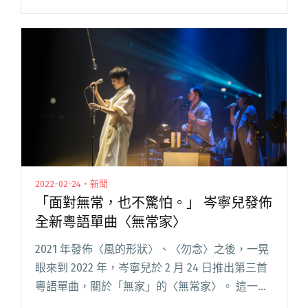
聲系列」第二波表演嘉賓，岑寧兒要帶著過去累
積的飽滿及對未來的好奇與渴求，和大家一起開
啟下一段全新的旅程閱讀全文 "如果我是一首歌
？！岑寧兒新巡迴新活動開跑"
2022-02-24・新聞
「面對無常，也不驚怕。」 岑寧兒發佈
全新粵語單曲〈無常家〉
2021 年發佈〈風的形狀〉、〈勿念〉之後，一晃
眼來到 2022 年，岑寧兒於 2 月 24 日推出第三首
粵語單曲，關於「無家」的〈無常家〉。 這一
次，音樂製作團隊換成了製作人于逸堯、作曲人