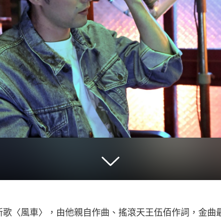
新歌〈風車〉，由他親自作曲、搖滾天王伍佰作詞，金曲