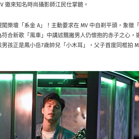
V 邀來知名時尚攝影師江民仕掌鏡。
闖樂壇「系金 A」！主動要求在 MV 中自剃平頭，象徵
為符合新歌「風車」中講述飄撇男人仍懷抱的赤子之心，
男孩正是鳳小岳7歲帥兒「小木耳」，父子首度同框拍 M