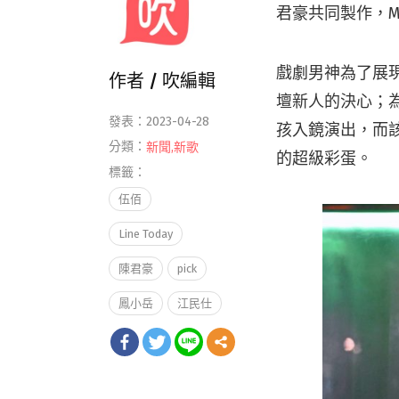
君豪共同製作，M
戲劇男神為了展現
作者 /
吹編輯
壇新人的決心；
發表：2023-04-28
孩入鏡演出，而該
分類：
新聞
,
新歌
的超級彩蛋。
標籤：
伍佰
Line Today
陳君豪
pick
鳳小岳
江民仕