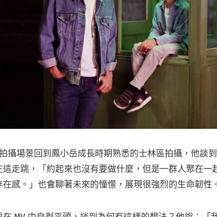
V 拍攝場景回到鳳小岳成長時期熟悉的士林區拍攝，他談
在這走跳，「約起來也沒有要做什麼，但是一群人聚在一
存在感。」也會聊著未來的憧憬，展現很強烈的生命韌性