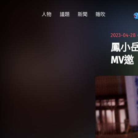
跳
至
人物
議題
新聞
雜吹
主
要
2023-04-28
內
鳳小
容
MV