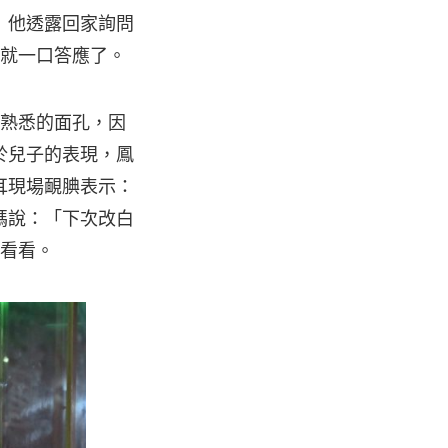
」他透露回家詢問
以就一口答應了。
子熟悉的面孔，因
於兒子的表現，鳳
耳現場靦腆表示：
媽說：「下次改白
學看看。