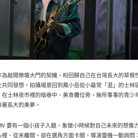
作為敲開樂壇大門的契機，盼回歸自己在台灣長大的草根性
仕共同發想，拍攝場景回到鳳小岳從小最常「混」的士林
，在士林夜市裡的暗巷中、美食攤位旁，無所事事的青少
像著長大的美夢。
MV 要有一個小孩子入鏡，象徵小時候對自己未來的想像
心裡、從未離開。卻在選角方面卡關，導演靈機一動詢問