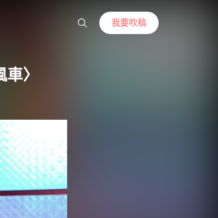
我要吹稿
風車〉