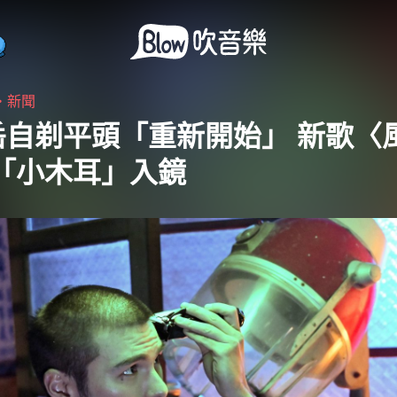
・
新聞
岳自剃平頭「重新開始」 新歌〈
邀「小木耳」入鏡