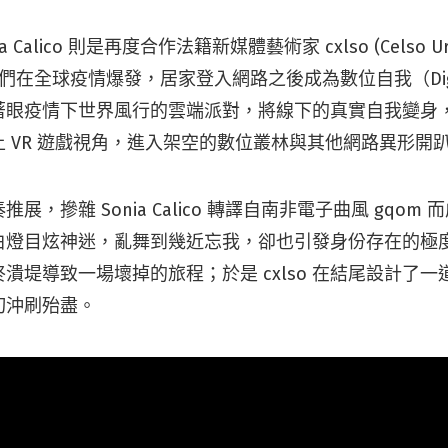
a Calico 則是再度合作法籍新媒體藝術家 cxlso (Celso U
們在全球疫情爆發，居家登入網路之後成為數位自我（Digita
著眼疫情下世界風行的雲端派對，將線下的真實自我變身
 VR 遊戲視角，進入架空的數位叢林與其他網路異形開
展，摻雜 Sonia Calico 轉譯自南非電子曲風 gqom
白燈目炫神迷，亂舞到幾近忘我，卻也引發身份存在的極
潰堤導致一場壞掉的旅程；於是 cxlso 在結尾設計了
切沖刷殆盡。