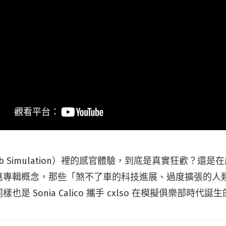
b Simulation）裡的感官體驗，到底是真實狂歡？還
應專輯概念，那些「煞不了車的科技進展、過度擴張的人
是 Sonia Calico 攜手 cxlso 在模擬俱樂部時代