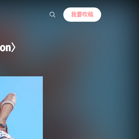
我要吹稿
ion〉