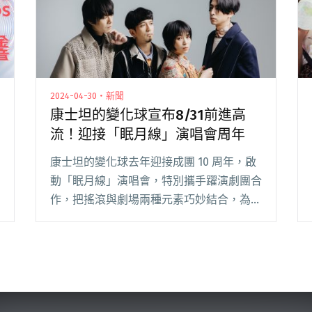
2024-04-30・新聞
康士坦的變化球宣布8/31前進高
流！迎接「眠月線」演唱會周年
康士坦的變化球去年迎接成團 10 周年，啟
動「眠月線」演唱會，特別攜手躍演劇團合
作，把搖滾與劇場兩種元素巧妙結合，為康
士坦的變化球音樂演出現場提升到全新境
界，也是作為成團 10 年來，最具規模與氣
勢的演出。 去年台北場結束之後，立刻獲
得樂迷閱讀全文 "康士坦的變化球宣布8/31
前進高流！迎接「眠月線」演唱會周年"