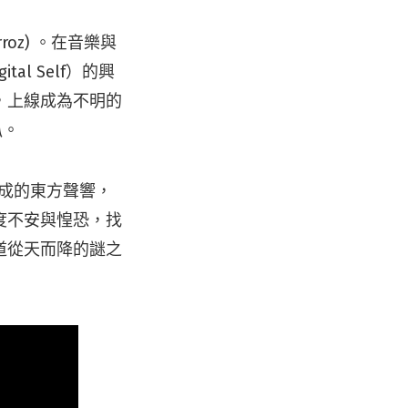
rroz) 。在音樂與
l Self）的興
，上線成為不明的
趴。
 而成的東方聲響，
度不安與惶恐，找
一道從天而降的謎之