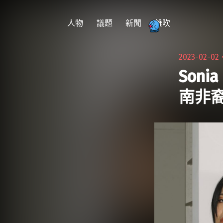
跳
至
人物
議題
新聞
雜吹
主
要
2023-02-02
內
Soni
容
南非裔