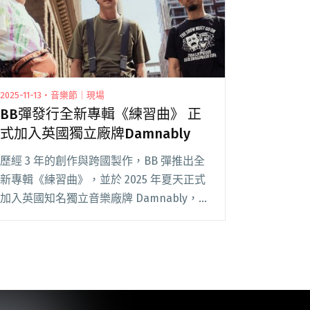
2025-11-13・音樂節｜現場
BB彈發行全新專輯《練習曲》 正
式加入英國獨立廠牌Damnably
歷經 3 年的創作與跨國製作，BB 彈推出全
新專輯《練習曲》，並於 2025 年夏天正式
加入英國知名獨立音樂廠牌 Damnably，為
樂團邁向國際舞台揭開新篇章！ 成軍 20 多
年來，BB 彈依然保持旺盛的創作動能。
《練習曲》兼具實驗性與童閱讀全文 "BB彈
發行全新專輯《練習曲》 正式加入英國獨
立廠牌Damnably"