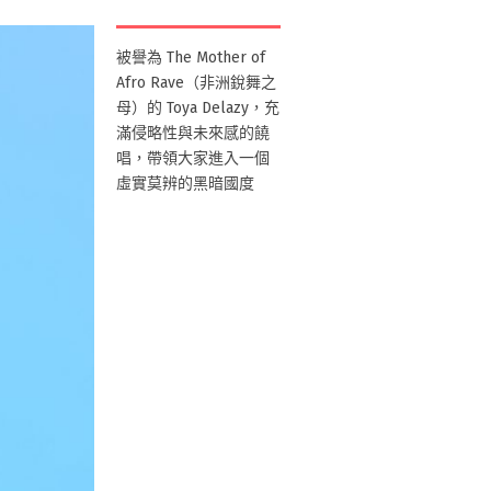
被譽為 The Mother of
Afro Rave（非洲銳舞之
母）的 Toya Delazy，充
滿侵略性與未來感的饒
唱，帶領大家進入一個
虛實莫辨的黑暗國度