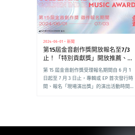
2024-06-01・新聞
第15屆金音創作獎開放報名至7/3
止！「特別貢獻獎」開放推薦、新
增違反性平法令處置
第 15 屆金音創作獎受理報名期間自 6 月 1
日起至 7 月 3 日止，專輯或 EP 首次發行時
間、報名「現場演出獎」的演出活動時間為
2023 年 7 月 1 日至 2024 年 6 月 30 日期間
者，均可報名；另「亞洲創作音樂獎」閱讀
全文 "第15屆金音創作獎開放報名至7/3
止！「特別貢獻獎」開放推薦、新增違反性
平法令處置"