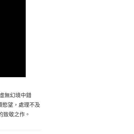
是在虛無幻境中錯
類慾望，處理不及
誕生的致敬之作。