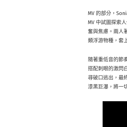
MV 的部分，Soni
MV 中試圖探索人
奮與焦慮。兩人
類浮游物種，套上
隨著重低音的節奏推
搭配刺眼的激閃
尋破口逃出，最終
漆黑巨瀑，將一