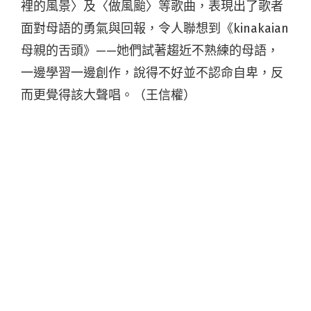
裡的風景〉及〈做風颱〉等歌曲，表現出了歌者
面對母語的勇氣與回報，令人聯想到《kinakaian
母親的舌頭》——她們試著趨近不熟練的母語，
一邊學習一邊創作，說得不好並不認命自卑，反
而更覺得該大聲唱。（王信權）