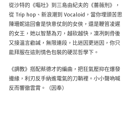
從沙特的《嘔吐》到三島由紀夫的《薔薇刑》，
從 Trip hop、新浪潮到 Vocaloid，當你埋頭苦思
陳珊妮這回會是快意仗劍的女俠，還是鞭笞凌遲
的女王，她以智慧為刃，越砍越快，凜冽刺骨後
又接溫言勸誡，無限連段，比迷因更迷因，你只
能拜服在這則情色包裝的硬蕊哲學下。
《調教》搭配蔡德才的編曲，把狂氣壓抑在爆發
邊緣，利刃反手納進電氣的刀鞘裡。小小聲吶喊
反而響徹雲霄。（因奉）