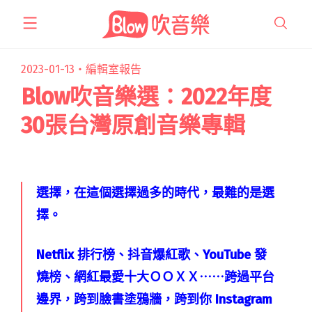
跳
至
主
要
2023-01-13・
編輯室報告
內
Blow吹音樂選：2022年度
容
30張台灣原創音樂專輯
選擇，在這個選擇過多的時代，最難的是選
擇。
Netflix 排行榜、抖音爆紅歌、YouTube 發
燒榜、網紅最愛十大ＯＯＸＸ⋯⋯跨過平台
邊界，跨到臉書塗鴉牆，跨到你 Instagram