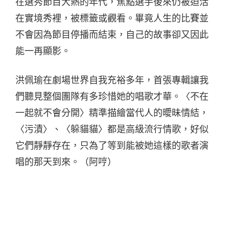
在選秀節目大熱的年代，焦點選手後來仍被迫活
在實境秀裡，被標籤或觀看。畢竟人生的比賽並
不會因為節目停播而結束，自己的故事卻又因此
能一再顯影。
洪佩瑜在劇場世界自我充裕多年，首張專輯讓我
們聽見整個團隊有多珍惜她的唱歌才華。〈不在
一起就不會分開〉精準描繪當代人的曖昧情結，
〈污漬〉、〈躲貓貓〉都是高級流行情歌，好似
它們靜靜存在，只為了等到能被她這樣的歌者演
唱的那天到來。（阿哼）