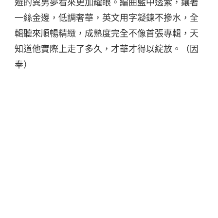
避的異男夢看來更加耀眼。編曲藍中透紫，鑲著
一絲金邊，低調奢華，英文用字凝鍊不摻水，全
輯聽來順暢精緻，成熟度完全不像首張專輯，天
知道他實際上走了多久，才華才得以綻放。（因
奉）