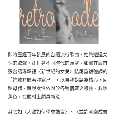
即將歷經百年發展的台語流行歌曲，始終透過女
性的歌聲，託付著不同時代的願望。如鄭宜農首
張台語專輯裡〈新世紀的女兒〉結尾重複強調的
「妳敢有聽著妳家己」，以自我對話為核心，回
歸母體、跳脫女性依附於各種情感之犧牲、救贖
角色，在題材上頗具新意。
其它如〈人類如何學會語言〉、〈或許就變成書