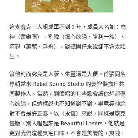
這支龐克三人組成軍不到 2 年，成員大名如：堯
神（奮樂團）、劉暐（傷心欲絕、勝利一族）、
阿親（萬龍、浮舟），對聽團仔來說卻不會太陌
生。
管他封面究竟是人蔘、生薑還是大便。首張同名
專輯邀來 Rebel Sound Studio 的姜智傑擔任共
同製作人。當然，劉暐唱的有些歌會讓你想起傷
心欲絕，但這樣說也不知道對不對，畢竟堯神絕
對不會是許正泰。以〈永恆〉來說，同樣是龐克
慢版，別人唱起來是 Beautiful Losers，他就是
更對我們這種臭宅口味，不會是美麗的，爽啦！