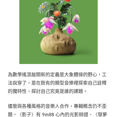
為數學搖滾敲開新的定義是大象體操的野心，工
法說穿了，是在既有的類型音樂裡探索自己詮釋
的獨特性，探討自己究竟是誰的課題。
儘管與各種風格的音樂人合作，專輯概念仍不歪
題，〈影子〉有 9m88 心內的光影辯證、〈發夢