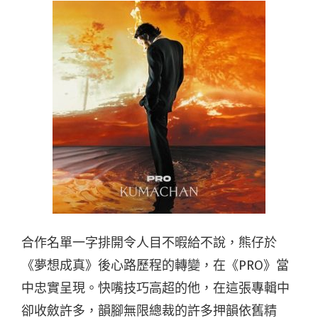
合作名單一字排開令人目不暇給不說，熊仔於
《夢想成真》後心路歷程的轉變，在《PRO》當
中忠實呈現。快嘴技巧高超的他，在這張專輯中
卻收斂許多，韻腳無限總裁的許多押韻依舊精