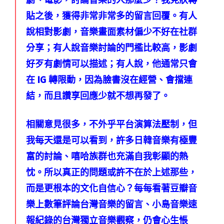
劇、電影，討論音樂的人那麼少？我見狀轉
貼之後，獲得非常非常多的留言回覆。有人
說相對影劇，音樂畫面素材偏少不好在社群
分享；有人說音樂討論的門檻比較高，影劇
好歹有劇情可以描述；有人說，他通常只會
在 IG 轉限動，因為臉書沒在經營、會擋連
結，而且讚享回應少就不想再發了。
相關意見很多，不外乎平台演算法壓制，但
我每天還是可以看到，許多日韓音樂有極豐
富的討論、嘻哈族群也充滿自我彰顯的熱
忱。所以真正的問題或許不在於上述那些，
而是更根本的文化自信心？每每看著豆瓣音
樂上數筆評論台灣音樂的留言、小島音樂速
報紀錄的台灣獨立音樂觀察，仍會心生悵