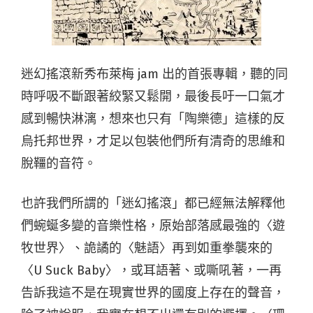
迷幻搖滾新秀布萊梅 jam 出的首張專輯，聽的同
時呼吸不斷跟著絞緊又鬆開，最後長吁一口氣才
感到暢快淋漓，想來也只有「陶樂德」這樣的反
烏托邦世界，才足以包裝他們所有清奇的思維和
脫韁的音符。
也許我們所謂的「迷幻搖滾」都已經無法解釋他
們蜿蜒多變的音樂性格，原始部落感最強的〈遊
牧世界〉、詭譎的〈魅語〉再到如重拳襲來的
〈U Suck Baby〉，或耳語著、或嘶吼著，一再
告訴我這不是在現實世界的國度上存在的聲音，