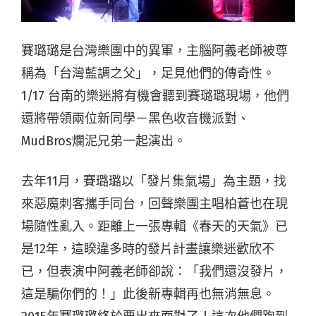
賽璐璐是台灣樂團中的異軍，主腦阿義老師被尊
稱為「台灣藍調之父」，足見他們的傳奇性。
1/17 台南的樂迷將有機會聽到賽璐璐現場，他們
還將帶領兩位新同學－黑色收音機派對、
MudBros爛泥兄弟一起演出。
去年11月，賽璐璐以「發片集氣場」為主題，找
來惡魔刺客攜手同台，回聲樂團主唱柏蒼也在現
場隨性亂入。距離上一張專輯《春天的天氣》已
是12年，這睽違多時的發片計畫讓樂迷歡欣不
已，但表演中阿義老師卻說：「我們還沒發片，
這是騙你們的！」此後新專輯再也無消無息。