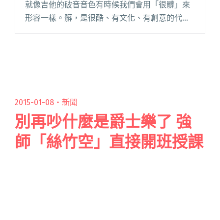
就像吉他的破音音色有時候我們會用「很髒」來
形容一樣。髒，是很酷、有文化、有創意的代名
詞，畢竟人生並非完美，途中一定會有不盡人意
的事情發生，並且總是在發生，然而我們仍舊扎
扎實實地過自己的生活，不是嗎？閱讀全文 "小
樹報新歌：金曲遺珠槍擊潑辣被稱為髒東西！？"
2015-01-08・
新聞
別再吵什麼是爵士樂了 強
師「絲竹空」直接開班授課