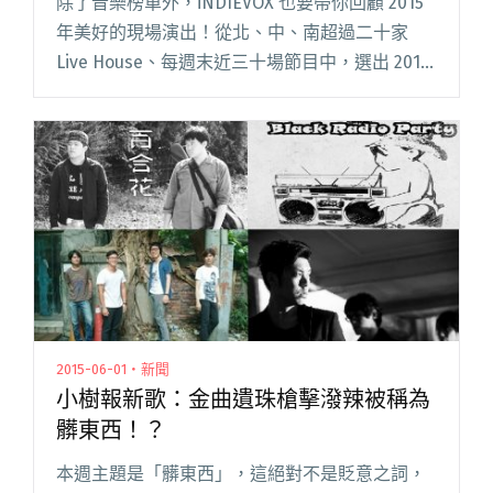
除了音樂榜單外，iNDIEVOX 也要帶你回顧 2015
年美好的現場演出！從北、中、南超過二十家
Live House、每週末近三十場節目中，選出 2015
年討論度、精彩有趣與銷售成績兼備的演出活
動，來看看你是否也參與在這些美好的場景中閱
讀全文 "2015 年度話題活動回顧！哪些現場演出
讓你印象最深刻？"
2015-06-01・新聞
小樹報新歌：金曲遺珠槍擊潑辣被稱為
髒東西！？
本週主題是「髒東西」，這絕對不是貶意之詞，