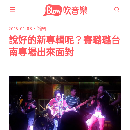
跳
至
主
要
2015-01-08・
新聞
內
說好的新專輯呢？賽璐璐台
容
南專場出來面對