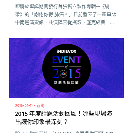
即將於聖誕期間發行首張獨立製作專輯—《繞
梁》的「謝謝你得 肺癌。」日前發表了一連串北
中南巡演資訊，共演陣容從搖滾、龐克經典，到
哈扣金屬與另類車庫，甚至放克與嘻哈，整趟巡
演邀請到形形色色的音樂團體搭配演出！ 根據構
成魔術的三大手法，首先以「P閱讀全文 "跨年夜
的頂尖對決！謝謝你得肺癌巡演邀趙一豪、謝明
諺與世外桃源"
2016-01-11・新聞
2015 年度話題活動回顧！哪些現場演
出讓你印象最深刻？