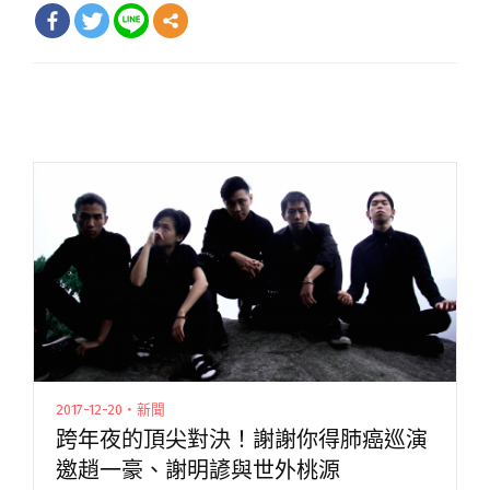
2017-12-20・新聞
跨年夜的頂尖對決！謝謝你得肺癌巡演
邀趙一豪、謝明諺與世外桃源