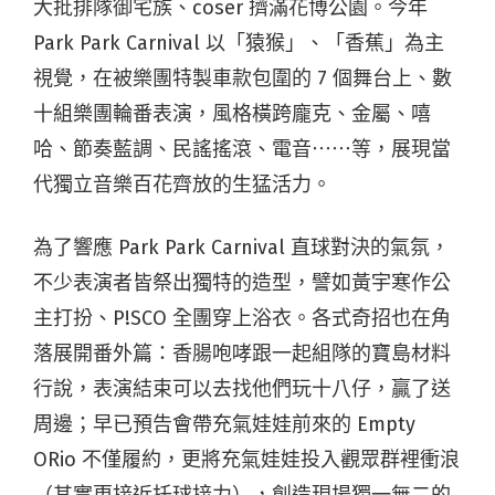
大批排隊御宅族、coser 擠滿花博公園。今年
Park Park Carnival 以「猿猴」、「香蕉」為主
視覺，在被樂團特製車款包圍的 7 個舞台上、數
十組樂團輪番表演，風格橫跨龐克、金屬、嘻
哈、節奏藍調、民謠搖滾、電音⋯⋯等，展現當
代獨立音樂百花齊放的生猛活力。
為了響應 Park Park Carnival 直球對決的氣氛，
不少表演者皆祭出獨特的造型，譬如黃宇寒作公
主打扮、P!SCO 全團穿上浴衣。各式奇招也在角
落展開番外篇：香腸咆哮跟一起組隊的寶島材料
行說，表演結束可以去找他們玩十八仔，贏了送
周邊；早已預告會帶充氣娃娃前來的 Empty
ORio 不僅履約，更將充氣娃娃投入觀眾群裡衝浪