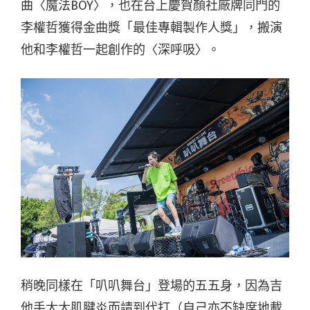
曲〈魔法BOY〉，也在台上慶賀顏社廠牌同門的
李權哲獲得金曲獎「最佳專輯製作人獎」，搬演
他和李權哲一起創作的〈深呼吸〉。
稍晚同樣在「叭叭舞台」登場的五五身，因為吉
他手大太肌腱炎而請到代打（自己亦不缺席地載