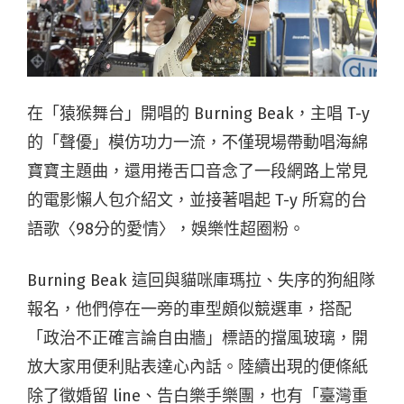
在「猿猴舞台」開唱的 Burning Beak，主唱 T-y
的「聲優」模仿功力一流，不僅現場帶動唱海綿
寶寶主題曲，還用捲舌口音念了一段網路上常見
的電影懶人包介紹文，並接著唱起 T-y 所寫的台
語歌〈98分的愛情〉，娛樂性超圈粉。
Burning Beak 這回與貓咪庫瑪拉、失序的狗組隊
報名，他們停在一旁的車型頗似競選車，搭配
「政治不正確言論自由牆」標語的擋風玻璃，開
放大家用便利貼表達心內話。陸續出現的便條紙
除了徵婚留 line、告白樂手樂團，也有「臺灣重