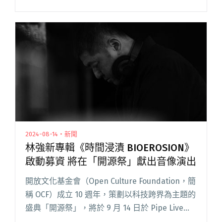
MV 於粉絲專頁首播後不到一天便有千人分享。日
前曝光的最新造型，呼應黑金配色的專輯封面，
閱讀全文 "阿爆排灣女神造型驚豔四座 分享
〈Thank You〉初衷獻給辛苦的護理人員"
2024-08-14・新聞
林強新專輯《時間浸漬 BIOEROSION》
啟動募資 將在「開源祭」獻出音像演出
開放文化基金會（Open Culture Foundation，簡
稱 OCF）成立 10 週年，策劃以科技跨界為主題的
盛典「開源祭」，將於 9 月 14 日於 Pipe Live
Music 及公館水岸廣場華麗登場，邀請多位知名