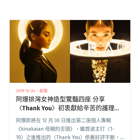
2019-12-24・新聞
阿爆排灣女神造型驚豔四座 分享
〈Thank You〉初衷獻給辛苦的護理人
員
阿爆即將在 12 月 30 日推出第二張個人專輯
《kinakaian 母親的舌頭》，繼首波主打〈1-
10〉之後推出的〈Thank You〉依舊好評不斷，