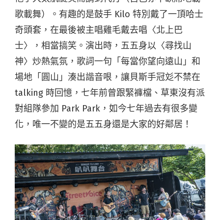
歌載舞）。有趣的是鼓手 Kilo 特別戴了一頂哈士
奇頭套，在最後被主唱雞毛戴去唱〈北上巴
士〉，相當搞笑。演出時，五五身以〈尋找山
神〉炒熱氣氛，歌詞一句「每當你望向遠山」和
場地「圓山」湊出諧音哏，讓貝斯手冠彣不禁在
talking 時回憶，七年前曾跟緊褲檔、草東沒有派
對組隊參加 Park Park，如今七年過去有很多變
化，唯一不變的是五五身還是大家的好鄰居！