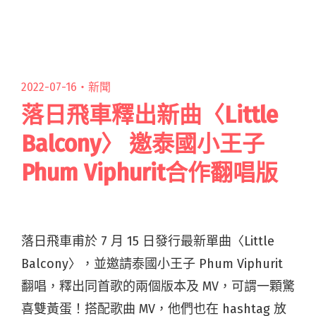
受音樂帶給你的美好時光！ 金旋音樂節向來秉持
回饋閱讀全文 "午休失眠合體狗才樂團、洪申豪
攜第三象限⋯⋯金旋音樂節四組驚喜共演將登場"
2022-07-16・
新聞
落日飛車釋出新曲〈Little
Balcony〉 邀泰國小王子
Phum Viphurit合作翻唱版
落日飛車甫於 7 月 15 日發行最新單曲〈Little
Balcony〉，並邀請泰國小王子 Phum Viphurit
翻唱，釋出同首歌的兩個版本及 MV，可謂一顆驚
喜雙黃蛋！搭配歌曲 MV，他們也在 hashtag 放