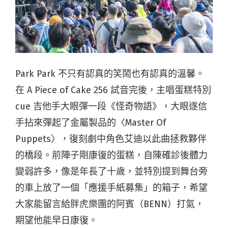
Park Park 不只有認真的笑鬧也有認真的溫馨。
在 A Piece of Cake 256 試音完後，主唱蛋糕特別
cue 吉他手大眼彈一段《怪奇物語》，大眼遂信
手拈來彈起了金屬製品的〈Master Of
Puppets〉，復刻劇中角色艾迪以此曲拯救夥伴
的橋段。前陣子剛康復的蛋糕，自陳確診後體力
變弱許多，像是年長了十歲，並特別提到舞台旁
的車上放了一個「應援手紙募集」的箱子，希望
大家能留言給胖虎樂團的阿賓（BENN）打氣，
期望他能早日康復。