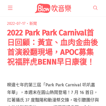
跳
至
主
要
2022-07-17・
新聞
內
2022 Park Park Carnival首
容
日回顧：黃宣、血肉金曲後
首演殺翻現場，APOC募集
祝福胖虎BENN早日康復！
睽違七年的第三屆「Park Park Carnival 叭叭嘉
年華」，本週末在圓山熱鬧登場！7 月 16 首日，
扛著攝氏 37 度豔陽和動漫祭交鋒，吸引聽團仔與