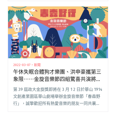
音樂人及科技閱讀全文 "林強新專輯《時間浸漬
BIOEROSION》啟動募資 將在「開源祭」獻出音
像演出"
2022-03-07・新聞
午休失眠合體狗才樂團、洪申豪攜第三
象限⋯⋯金旋音樂節四組驚喜共演將登
場
第 39 屆政大金旋獎即將在 3 月 1 2 日於華山 1914
文創產業園區華山劇場舉辦金旋音樂節「春森野
行」，誠摯歡迎所有熱愛音樂的朋友一同共襄盛
舉，一起看表演、逛市集，在春日來臨之際，享