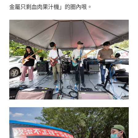
金屬只剩血肉果汁機」的圈內哏。