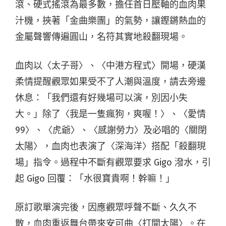
滾、硬式搖滾為最多數，擔任首日壓軸的血肉果
汁機，挾著「金曲樂團」的氣勢，讓鏗鏘熱血的
金屬聲響傳遍圓山，名符其實地殺翻現場。
血肉以〈太子哥〉、〈中港方程式〉開場，硬漢
柔情提醒觀眾如果受不了人潮與溫度，請去旁邊
休息：「我們還有好幾場可以演，別因小失
大。」除了〈我是一隻瘋狗，爽喔！〉、〈愛情
99〉、〈虎爺〉、〈感謝勞力〉及必唱的〈關閉
太陽〉，血肉也表演了〈深海洋〉搭配「殺翻現
場」指令。過程中不斷有觀眾要求 Gigo 潑水，引
起 Gigo 回覆：「水很寶貴啊！幹嘛！」
原訂歌單演完後，因應觀眾呼聲不斷、久久不
散，血肉重返舞台帶來安可曲〈打開太陽〉。在