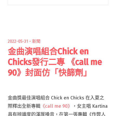
小四、鍵盤手咨咨、吉他手Bibo三人所組成，以
一把木吉他為基底，結合鍵盤時而輕跳、時而溫
軟的聲閱讀全文 "「所有的瘋狂來自自由」 四枝
筆釋出全新單曲〈美麗的人〉"
2022-05-31・
新聞
金曲演唱組合Chick en
Chicks發行二專 《call me
90》封面仿「快篩劑」
金曲獎最佳演唱組合 Chick en Chicks 在入夏之
際釋出全新專輯
《call me 90》
，
女主唱 Kartina
具有辨識度的渾厚嗓音，在第一張專輯《作弊人