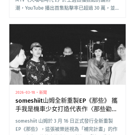
潮，YouTube 播出首集點擊率已超過 30 萬，並
登上發燒排行榜第一名，來自女團「AKB48
Team TP」出身的選手林潔心〈等我回家〉個人
影片也已累積近閱讀全文 "《大嘻哈時代2》第二
集賽事持續延燒 台大嘻研社跟政大黑音社新秀登
場"
2026-03-18・新聞
someshiit山姆全新重製EP《那些》 攜
手我是機車少女打造代表作〈那些勸我
別抽菸的人都死了〉
someshiit 山姆於 3 月 16 日正式發行全新重製
EP《那些》，這張被樂迷視為「補完計畫」的作