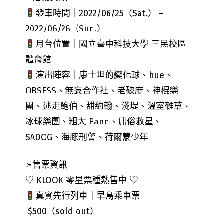
發車時間｜2022/06/25（Sat.） –
2022/06/26（Sun.）
月台位置｜國立臺中科技大學 三民校區
體育館
演出陣容｜康士坦的變化球、hue、
OBSESS、無妄合作社、老破麻、神棍樂
團、逃走鮑伯、甜約翰、淺堤、溫室雜草、
冰球樂團、粗大 Band、庸俗救星、
SADOG、海豚刑警、荷爾蒙少年
➣
售票資訊
♡
KLOOK 零星票種熱售中
♡
真實先行列車｜早鳥乘車票
$500（sold out）