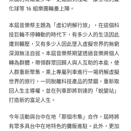
化球等 16 組樂團輪番上陣。
本屆音樂祭主題為「虛幻坍解行旅」，在這個科
技巨輪不停轉動的時代下，有多少人的生活因此
遭到輾壓，又有多少人因此墜入虛擬世界的無窮
深淵無法自拔。本屆音樂祭期望透過音樂將個人
轉為群體，帶領群眾回歸人與人互助的本能，使
人群重新聚集，乘上專屬列車進行一場坍解虛擬
世界的旅行，一同脫離科技產品的禁錮，重新取
回人生主導權，並在列車即將到達的「蛻變站」
打造新的富足人生。
今年活動與台中在地「那個市集」合作，屆時將
有眾多具台中在地特色的攤販進駐。此外，更加