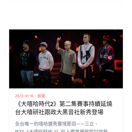
2023-01-16・新聞
《大嘻哈時代2》第二集賽事持續延燒
台大嘻研社跟政大黑音社新秀登場
全台唯一的嘻哈選秀實境節目——三立、
MTV《大嘻哈時代 2》於上週首播掀起討論熱