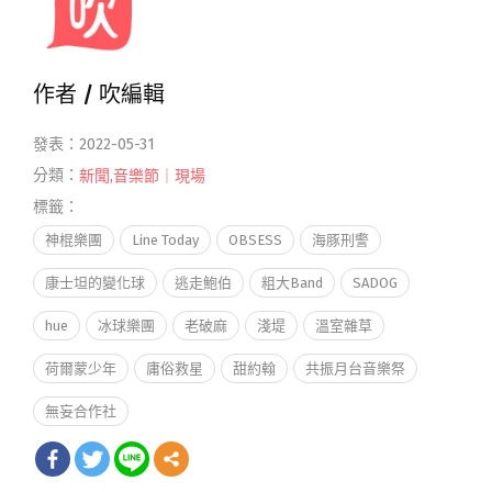
作者 /
吹編輯
發表：2022-05-31
分類：
新聞
,
音樂節｜現場
標籤：
神棍樂團
Line Today
OBSESS
海豚刑警
康士坦的變化球
逃走鮑伯
粗大Band
SADOG
hue
冰球樂團
老破麻
淺堤
溫室雜草
荷爾蒙少年
庸俗救星
甜約翰
共振月台音樂祭
無妄合作社