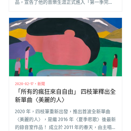
品，宣告了他的音樂生涯正式進入「第一季完
結」。自 2025 年橫掃金曲、金音獎後，山姆並未
急於推出商業大作，反而選擇駐足回望，將當年
僅閱讀全文 "someshiit山姆全新重製EP《那些》
攜手我是機車少女打造代表作〈那些勸我別抽菸
的人都死了〉"
2020-02-17・新聞
「所有的瘋狂來自自由」 四枝筆釋出全
新單曲〈美麗的人〉
2020 年，四枝筆重新出發，推出首波全新單曲
〈美麗的人〉，是繼 2016 年〈夏季悲歌〉後最新
的錄音室作品！ 成立於 2011 年的春天，由主唱