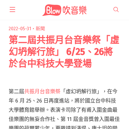
跳
至
主
要
2022-05-31・
新聞
內
第二屆共振月台音樂祭「虛
容
幻坍解行旅」 6/25、26將
於台中科技大學登場
第二屆
共振月台音樂祭
「虛幻坍解行旅」，在今
年 6 月 25、26 日再度進站，將於國立台中科技
大學體育館舉辦。表演卡司除了有甫入圍金曲最
佳樂團的無妄合作社、第 11 屆金音獎曾入圍最佳
樂團的荷爾蒙少年，更邀請到淺堤、康士坦的變