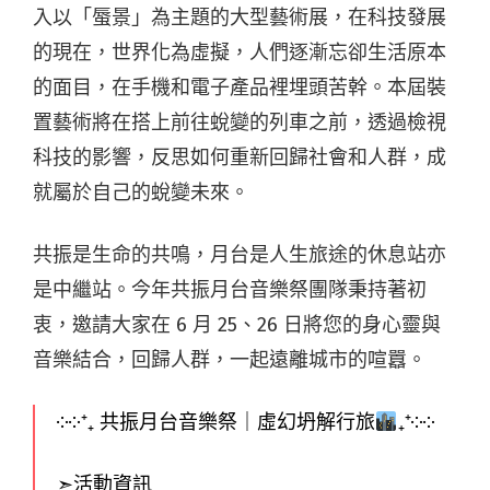
入以「蜃景」為主題的大型藝術展，在科技發展
的現在，世界化為虛擬，人們逐漸忘卻生活原本
的面目，在手機和電子產品裡埋頭苦幹。本屆裝
置藝術將在搭上前往蛻變的列車之前，透過檢視
科技的影響，反思如何重新回歸社會和人群，成
就屬於自己的蛻變未來。
共振是生命的共鳴，月台是人生旅途的休息站亦
是中繼站。今年共振月台音樂祭團隊秉持著初
衷，邀請大家在 6 月 25、26 日將您的身心靈與
音樂結合，回歸人群，一起遠離城市的喧囂。
༶༶⁺₊ 共振月台音樂祭｜虛幻坍解行旅
₊⁺༶༶
➣活動資訊