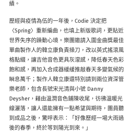
績。
歷經與疫情為伍的一年後，Codie 決定把
〈Spring〉重新編曲，也填上新版歌詞，更貼近
世界失序的躁動心境。樂團邀請入圍金曲獎最佳
單曲製作人的韓立康負責操刀，改以英式搖滾風
格點綴，讓吉他音色更具灰濛感，降低春天色彩
飽和感，再加入合成器緩緩推敲春天多變氣候的
瞬息萬千；製作人韓立康還特別請到兩位資深管
樂老師，包含長號宋光清與小號 Danny
Deysher，藉由溫潤音色鋪陳收尾，彷彿溫暖光
線灑落，讓人還能擁有一點希望與期待，團員聽
到成品之後，驚呼表示：「好像歷經一場大雨過
後的春季，終於等到陽光到來。」