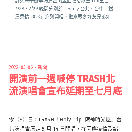
許久未舉辦專場演出的金曲嘻哈歌王 Leo王在
7/28、7/29 晚間分別於 Legacy 台北、台中「鐵
漢柔情 2023」系列開唱，揪來眾多好友兄弟如李
權哲、雷擎、謝明諺、曾增譯、UG 等人擔任樂手
共組豪華爵士大樂隊，一起大秀「癡漢爵情」閱
讀全文 "Leo王領軍李權哲、雷擎、謝明諺參演
Legacy「鐵漢柔情」 翻唱周杰倫〈暗號〉掀高
潮"
2022-05-06・
新聞
開演前一週喊停 TRASH北
流演唱會宣布延期至七月底
今（6）日，TRASH「Holy Trip! 精神時光屋」台
北演唱會原定 5 月 14 日開唱，在因應疫情及諸