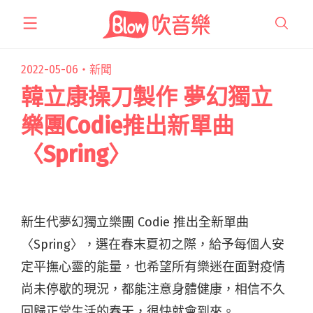
跳
至
主
要
2022-05-06・
新聞
內
韓立康操刀製作 夢幻獨立
容
樂團Codie推出新單曲
〈Spring〉
新生代夢幻獨立樂團 Codie 推出全新單曲
〈Spring〉，選在春末夏初之際，給予每個人安
定平撫心靈的能量，也希望所有樂迷在面對疫情
尚未停歇的現況，都能注意身體健康，相信不久
回歸正常生活的春天，很快就會到來。