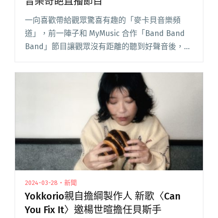
音樂奇葩直播節目
一向喜歡帶給觀眾驚喜有趣的「麥卡貝音樂頻
道」，前一陣子和 MyMusic 合作「Band Band
Band」節目讓觀眾沒有距離的聽到好聲音後，隨
即在網路上造成一股話題，這次在音樂節目內容
上有了更大的突破！ 這次協同「PIPE音樂」之前
精心閱讀全文 "地方的樂團我敢嘴！麥卡貝聯手
PIPE 音樂奇葩直播節目"
2024-03-28・新聞
Yokkorio親自擔綱製作人 新歌〈Can
You Fix It〉邀楊世暄擔任貝斯手