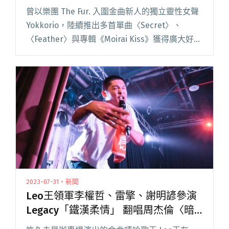
曾以樂團 The Fur. 入圍金曲新人的獨立靈性女聲
Yokkorio，陸續推出多首單曲〈Secret〉、
〈Feather〉與專輯《Moirai Kiss》獲得廣大好
評。去年甫結束全台的發片巡迴演出，創作能量
源源不絕的她，於昨（3/27）閱讀全文 "Yokkorio
親自擔綱製作人 新歌〈Can You Fix It〉邀楊世暄
擔任貝斯手"
2023-07-31・新聞
Leo王領軍李權哲、雷擎、謝明諺參演
Legacy「鐵漢柔情」 翻唱周杰倫〈暗
號〉掀高潮