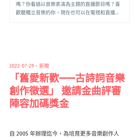
嗎？你看過以音樂表演為主題的直播節目嗎？喜
歡聽獨立音樂的你，現在也可以在電視和直播節
目上欣賞自己喜愛的樂團表演囉！上週五
（10/26）開播的《中華電信 Hami 樂團新勢
力》，是台灣難得一見的 LIV閱讀全文 "全新LIVE
直播音樂節目「樂團新勢力」開播 麋先生、脆樂
團、女孩與機器人嗨翻全場"
2022-07-29・
新聞
「舊愛新歡——古詩詞音樂
創作徵選」 邀請金曲評審
陣容加碼獎金
自 2005 年辦理迄今，為培育更多音樂創作人