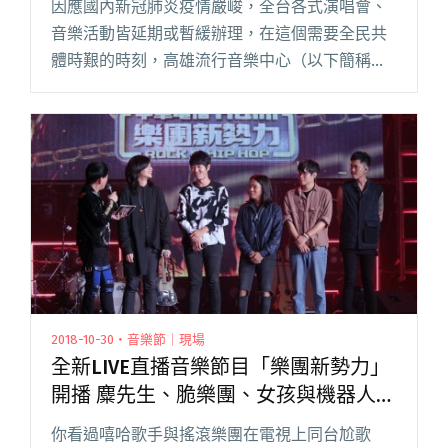
因應國內新冠肺炎疫情嚴峻，全台各式演唱會、
音樂活動皆延期或暫緩辦理，在這個需要全民共
體時艱的時刻，高雄流行音樂中心（以下簡稱高
流）希望能持續透過音樂，將正面能量帶給每一
位民眾，6 月 11 起每週五晚間 8 點推出「HOUSE
好事計畫」線閱讀全文 "高流六月連三周開
Clubhouse 邀音樂人線上暢聊美食、音樂陪你解
悶"
2018-10-30・音樂節｜現場
全新LIVE直播音樂節目「樂團新勢力」
開播 麋先生、脆樂團、女孩與機器人嗨
翻全場
你看過嘻哈歌手與搖滾樂團在電視上同台尬歌