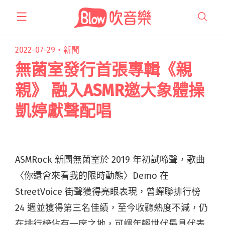
跳
至
主
要
2022-07-29・
新聞
內
無菌室發行首張專輯《親
容
親》 融入ASMR邀大象體操
凱婷獻聲配唱
ASMRock 新團無菌室於 2019 年初試啼聲，歌曲
〈你還會來看我的限時動態〉Demo 在
StreetVoice 街聲獲得亮眼表現，曾蟬聯排行榜
24 週並獲得第三名佳績，至今收聽熱度不減，仍
在排行榜佔有一席之地，可謂年輕世代最具代表