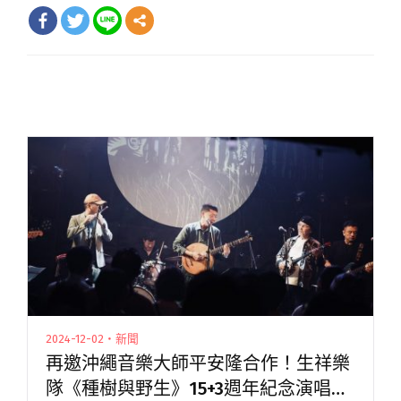
2024-12-02・新聞
再邀沖繩音樂大師平安隆合作！生祥樂
隊《種樹與野生》15+3週年紀念演唱會