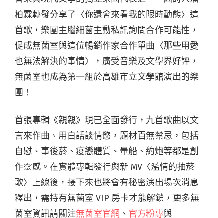
柏霖轉發分享了〈你還會來看我的限時動態〉這
首歌，樂團主腦細菌主動私訊詢問合作可能性，
促成無菌室與這位暢銷作家合作單曲〈那些用愛
也無法解決的事情〉，廣受音樂及文學界好評，
無菌室也成為第一組於高雄市立文學館演出的樂
團！
首張專輯《親親》現已全面發行，九首歌曲以文
言來作曲、用白話談情慾，題材百無禁忌，包括
自慰、事後菸、疫戀體質、暈船、約炮等都是創
作靈感。在實體專輯發行與新 MV〈濫情的抽菸
歌〉上線後，接下來也將會有秘密演出場次消息
釋出，需持有無菌室 VIP 房卡才能解鎖，更多無
菌室資訊請關注
無菌室官網
、
官方粉專
與