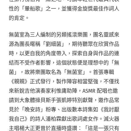
性的「暈船歌」之一，並獲得金旋獎最佳作詞人
的肯定。
無菌室為三人編制的另類搖滾樂團，團名靈感來
源為團長暱稱「劉細菌」，期待聽眾在欣賞作品
時，以更自我的角度帶入，探索自身與作品的連
結而不受作者影響，這個狀態便是理想中的「無
菌」，故將樂團取名為「無菌室」。首張專輯
《親親》正式發行，製作陣容相當堅強，不僅找
來新銳吉他演奏家利惟庸助陣，ASMR 配唱也邀
請到大象體操貝斯手張凱婷特別獻聲，邀作品常
見於「晚安詩」粉專、出版數本詩集如《我討厭
我自己》的詩人潘柏霖獻出歌詞處女作。滅火器
主唱楊大正更曾於直播時盛讚：「這是一張只有