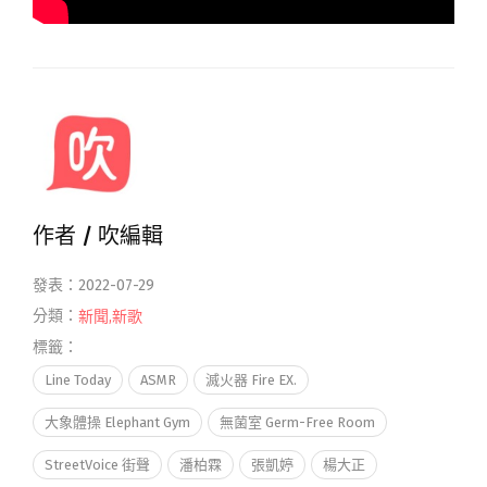
作者 /
吹編輯
發表：2022-07-29
分類：
新聞
,
新歌
標籤：
Line Today
ASMR
滅火器 Fire EX.
大象體操 Elephant Gym
無菌室 Germ-Free Room
StreetVoice 街聲
潘柏霖
張凱婷
楊大正