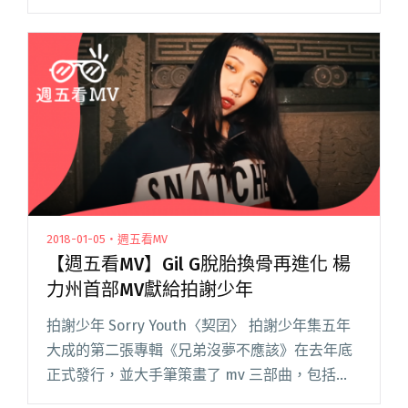
曲由易家揚作詞，並找來新鋭樂團「渣泥 ZANI」
演奏及拍攝單曲 MV，阿信表示，渣泥對音樂創作
閱讀全文 "【週五看MV】五月天阿信與渣泥合作
新曲〈隱形的紀念〉"
2018-01-05・週五看MV
【週五看MV】Gil G脫胎換骨再進化 楊
力州首部MV獻給拍謝少年
拍謝少年 Sorry Youth〈契囝〉 拍謝少年集五年
大成的第二張專輯《兄弟沒夢不應該》在去年底
正式發行，並大手筆策畫了 mv 三部曲，包括
〈兄弟沒夢不應該〉、〈暗流〉和〈契囝〉，藉