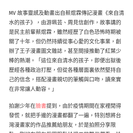
MV 故事靈感及動畫出自蔡焜霖傳記漫畫《來自清
水的孩子》，由游珮芸、周見信創作，故事講的
是民主前輩蔡焜霖，雖然經歷了白色恐怖時期被
關了十年，但仍然持續從事心愛的文化事業，創
辦了王子漫畫圖文雜誌，甚至間接推動了紅葉少
棒的熱潮。「這位來自清水的孩子，即便出獄後
歷經各種政治打壓，但從各種層面裏依然堅持自
己的信念，搭配漫畫親切的筆觸與口吻，讀來實
在非常讓人動容。」
拍謝少年在
臉書
提到，由於疫情期間在家裡閒得
發慌，就把手邊的漫畫都翻了一遍，特別想將台
灣漫畫家的作品推薦給朋友，於是拍照分享限