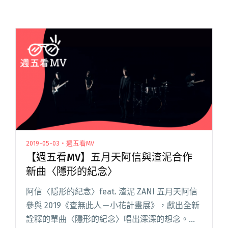
2019-05-03・週五看MV
【週五看MV】五月天阿信與渣泥合作
新曲〈隱形的紀念〉
阿信〈隱形的紀念〉feat. 渣泥 ZANI 五月天阿信
參與 2019《查無此人－小花計畫展》，獻出全新
詮釋的單曲〈隱形的紀念〉唱出深深的想念。此