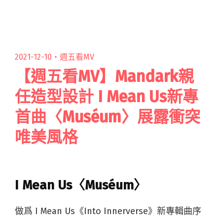
Mean Us首支MV超夢幻 美秀外遇三部曲終於完
結"
2021-12-10・
週五看MV
【週五看MV】Mandark親
任造型設計 I Mean Us新專
首曲〈Muséum〉展露衝突
唯美風格
I Mean Us〈Muséum〉
做爲 I Mean Us《Into Innerverse》新專輯曲序