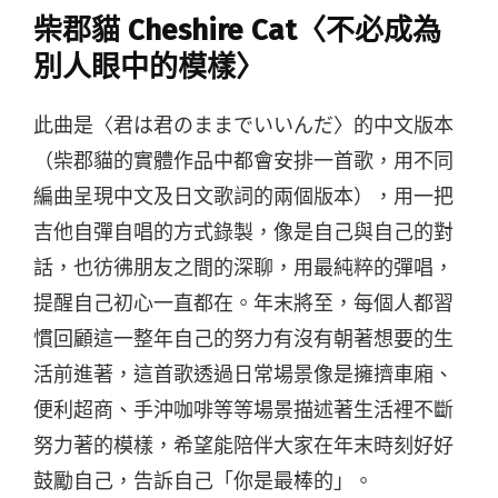
柴郡貓 Cheshire Cat〈不必成為
別人眼中的模樣〉
此曲是〈君は君のままでいいんだ〉的中文版本
（柴郡貓的實體作品中都會安排一首歌，用不同
編曲呈現中文及日文歌詞的兩個版本），用一把
吉他自彈自唱的方式錄製，像是自己與自己的對
話，也彷彿朋友之間的深聊，用最純粹的彈唱，
提醒自己初心一直都在。年末將至，每個人都習
慣回顧這一整年自己的努力有沒有朝著想要的生
活前進著，這首歌透過日常場景像是擁擠車廂、
便利超商、手沖咖啡等等場景描述著生活裡不斷
努力著的模樣，希望能陪伴大家在年末時刻好好
鼓勵自己，告訴自己「你是最棒的」。