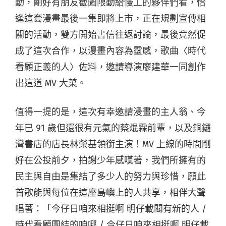
動，剛好有朋友截圖限動給慢工的夥伴們看，恰
逢這套漫畫最後一集即將上市，正在規劃宣傳相
關的活動，雙方開始書信往返討論，最後竟然促
成了這次合作，以漫畫內容為靈感，歌曲〈時代
看顧正義的人〉佐料，邀請導演廖建華一同創作
出這道 MV 大菜。
值得一提的是，這次有幸邀請漫畫的主人翁、今
年已 91 歲但還很有元氣的蔡焜霖前輩，以及銅鑼
灣書店的店長林榮基領銜主演！MV 上線的時間剛
好在公投前夕，拍謝少年感嘆著，我們所擁有的
民主與自由是集結了多少人的努力與珍惜，願此
首歌能與每位在這座島嶼上的人共享，相伴大聲
唱著：「今仔日咱來相挺啊 明仔載閣有新的人 /
時代看顧團結的咱哪 / 今仔日咱來相挺啊 明仔載