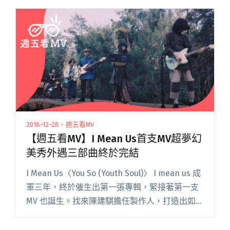
由同樣的時空背景，交織出三則不同的生命故
事。〈契囝〉mv閱讀全文 "【週五看MV】Gil G脫
胎換骨再進化 楊力州首部MV獻給拍謝少年"
2018-12-28・週五看MV
【週五看MV】I Mean Us首支MV超夢幻
美秀外遇三部曲終於完結
I Mean Us〈You So (Youth Soul)〉 I mean us 成
軍三年，終於催生出第一張專輯，緊接著第一支
MV 也誕生。找來陳建騏擔任製作人，打造出如同
公路電影般的音樂，夢幻的場景彷彿在眼前。
〈You So〉影像果然閱讀全文 "【週五看MV】I