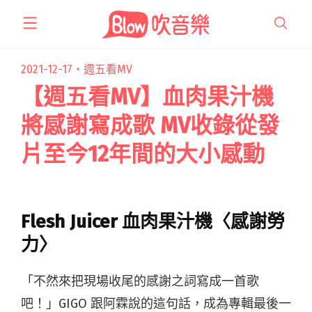
跳
至
主
要
2021-12-17・
週五看MV
內
【週五看MV】血肉果汁機
容
將感謝寫成歌 MV收錄從發
片至今12年間的大小感動
Flesh Juicer 血肉果汁機〈感謝勞
力〉
「不然來把現場收尾的感謝之詞寫成一首歌
吧！」GIGO 跟阿霖說的這句話，成為專輯最後一