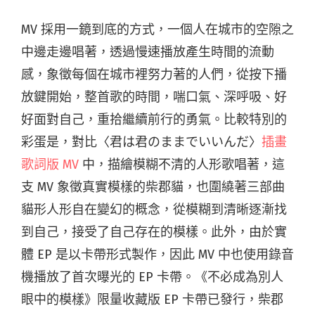
MV 採用一鏡到底的方式，一個人在城市的空隙之
中邊走邊唱著，透過慢速播放產生時間的流動
感，象徵每個在城市裡努力著的人們，從按下播
放鍵開始，整首歌的時間，喘口氣、深呼吸、好
好面對自己，重拾繼續前行的勇氣。比較特別的
彩蛋是，對比〈君は君のままでいいんだ〉
插畫
歌詞版 MV
中，描繪模糊不清的人形歌唱著，這
支 MV 象徵真實模樣的柴郡貓，也圍繞著三部曲
貓形人形自在變幻的概念，從模糊到清晰逐漸找
到自己，接受了自己存在的模樣。此外，由於實
體 EP 是以卡帶形式製作，因此 MV 中也使用錄音
機播放了首次曝光的 EP 卡帶。《不必成為別人
眼中的模樣》限量收藏版 EP 卡帶已發行，柴郡