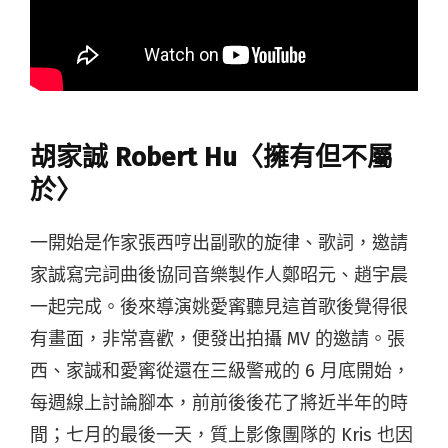
胡家誠 Robert Hu〈擁有但不屬
於〉
一開始是作家張西哼出副歌的旋律、歌詞，邀請
家誠寫完詞曲後協同音樂製作人鄭昭元、趙宇晨
一起完成。後來導演姚愛寗聽見這首歌後覺得很
有畫面，非常喜歡，便發出拍攝 MV 的邀請。張
西、家誠和愛寗從還在三級警戒的 6 月底開始，
每週線上討論腳本，前前後後花了將近半年的時
間；七月的最後一天，質上影像團隊的 Kris 也因