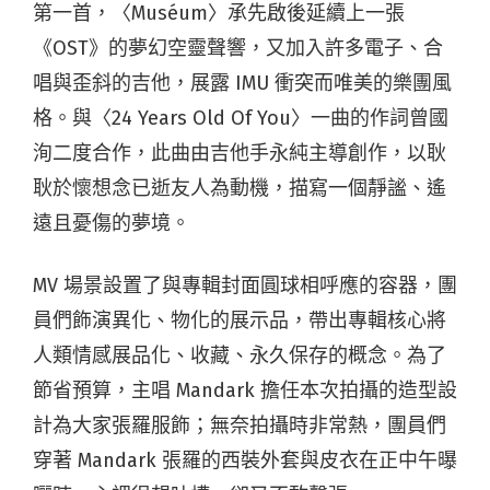
第一首，〈Muséum〉承先啟後延續上一張
《OST》的夢幻空靈聲響，又加入許多電子、合
唱與歪斜的吉他，展露 IMU 衝突而唯美的樂團風
格。與〈24 Years Old Of You〉一曲的作詞曾國
洵二度合作，此曲由吉他手永純主導創作，以耿
耿於懷想念已逝友人為動機，描寫一個靜謐、遙
遠且憂傷的夢境。
MV 場景設置了與專輯封面圓球相呼應的容器，團
員們飾演異化、物化的展示品，帶出專輯核心將
人類情感展品化、收藏、永久保存的概念。為了
節省預算，主唱 Mandark 擔任本次拍攝的造型設
計為大家張羅服飾；無奈拍攝時非常熱，團員們
穿著 Mandark 張羅的西裝外套與皮衣在正中午曝