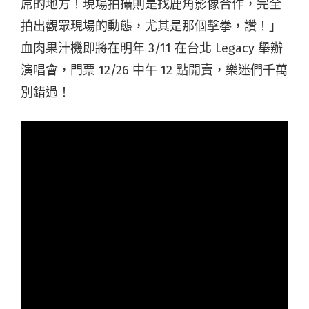
屌的地方！現場拍攝則是找鹿角影像合作，完全
拍出觀眾現場的動態，尤其是那個擊拳，讚！」
血肉果汁機即將在明年 3/11 在台北 Legacy 舉辦
演唱會，門票 12/26 中午 12 點開賣，樂迷們千萬
別錯過！