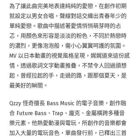
為了讓此曲完美地表達純純的愛戀，在創作初期
就設定以男女合唱，聲線對話交織出青春年少的
單純愛戀。歌曲中描述著愛情悄悄萌芽時的忐
忑，用顏色來形容是淡淡的粉色，不同於熱戀時
的濃烈，更像泡泡般，需小心翼翼呵護的氛圍。
MV 以日本動畫的視覺風格呈現，娓娓道來這份感
情，透過歌詞文字動畫推疊，不禁令人回過頭想
起，曾經拉起的手，走過的路，跟那個夏天，是
最美好的瞬間。
Qzzy 怪奇擅長 Bass Music 的電子音樂，創作融
合 Future Bass、Trap、龐克、金屬橫跨多種音
樂元素，他熱愛動漫與電玩，所創作的音樂都會
加入大量的電玩音色，單曲發行前，已釋出三首