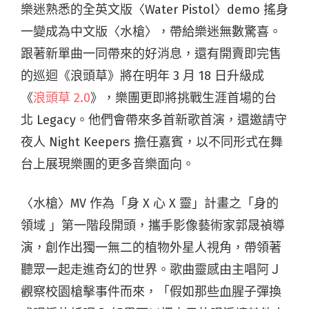
樂迷熟悉的全英文版〈Water Pistol〉demo 搖身
一變成為中文版〈水槍〉，帶給樂迷無數驚喜。
跟著新單曲一同帶來的好消息，還有開賣即完售
的巡迴《浪頭草》將在明年 3 月 18 日升級成
《
浪頭草 2.0
》，樂團更即將挑戰生涯首場的台
北 Legacy。他們會帶來多首新歌首演，還邀請守
夜人 Night Keepers 擔任嘉賓，以不同形式在舞
台上展現樂團的更多音樂面向。
〈水槍〉MV 作為「身 X 心 X 靈」計畫之「身的
領域 」第一階段開頭，攜手影像藝術家郭晟禎導
演，創作出獨一無二的植物外星人視角，帶領著
聽眾一起走進奇幻的世界。歌曲靈感由主唱阿Ｊ
觀察校園槍擊事件而來，「假如那些血腥子彈換