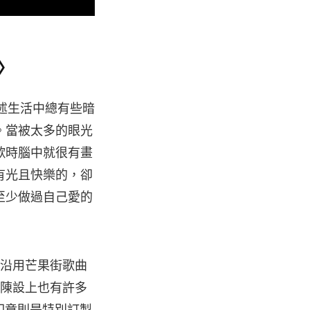
y〉
〉講述生活中總有些暗
。當被太多的眼光
歌時腦中就很有畫
有光且快樂的，卻
至少做過自己愛的
也沿用芒果街歌曲
術陳設上也有許多
印章則是特別訂製