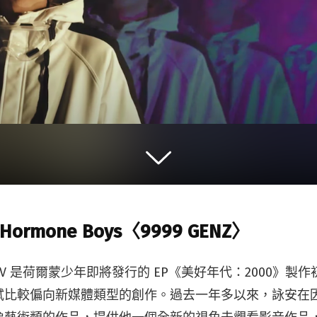
rmone Boys〈9999 GENZ〉
Z〉MV 是荷爾蒙少年即將發行的 EP《美好年代：2000》
試比較偏向新媒體類型的創作。過去一年多以來，詠安在