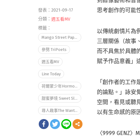
到錄像藝術和音
思考創作的可能
發表：2021-09-17
分類：
週五看MV
標籤：
以傳統劇情片為
Mango Street Papa 芒果街老爸
三層關係（故事
參劈 TriPoets
而不具焦於具體
賦予作品意義」
週五看MV
Line Today
「創作者的工作
荷爾蒙少年HormoneBoys
的論點。」詠安
甜蜜夢境 Sweet Sleep
空間，看見或聽
尋人啟事The Wanted
以有生命感的原
〈9999 GEN