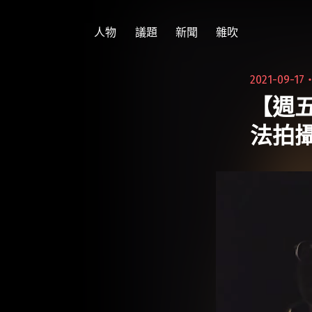
跳
至
人物
議題
新聞
雜吹
主
要
2021-09-17
內
【週
容
法拍攝