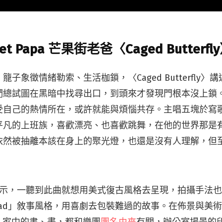
eet Papa 芒果街老爸〈Caged Butterfl
子象徵情緒勒索、生活枷鎖，〈Caged Butterfly
們總試圖在黑暗中找尋出口，到頭來才發現門根本沒上鎖
受自己的熱情所在，或許就能與煩惱共存。主唱五塊於寫
平凡的上班族，喜歡漂亮、也喜歡跳舞，在他的世界那是
依然被抽離本該在身上的聚光燈，也還是沒有人理解，但
禎表示，一聽到此曲就想用美式復古風格去呈現，拍攝手法
ysad」敘事風格，用喜劇去包裝難過的故事。在佈景與美
im 家中的書、畫，都和樂團
團名由來
有關，辦公室場景的