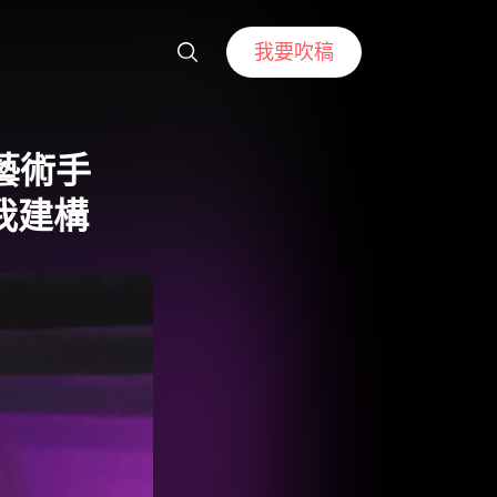
我要吹稿
藝術手
自我建構