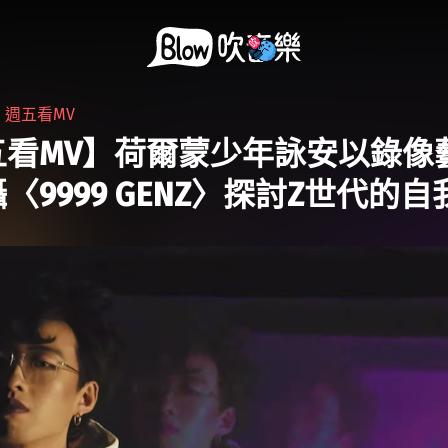
・
週五看MV
五看MV】荷爾蒙少年詠安以錄像
〈9999 GENZ〉探討Z世代的