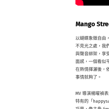
Mango Str
以蝴蝶象徵自由，籠
不見光之處，我
與聲音綁架，享
面感，一個看似
在熱情揮灑後，
事情就夠了。
MV 導演楊曜
特有的「happ
巧思，像主角 J