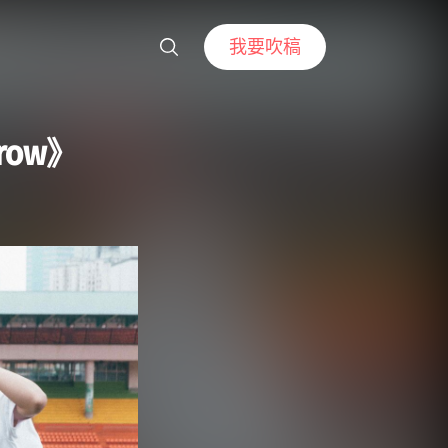
我要吹稿
ow》