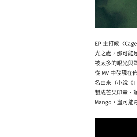
EP 主打歌〈Ca
光之處，那可能
被太多的眼光與
從 MV 中發現
名由來（小說《Th
製成芒果印章、辦
Mango，盡可