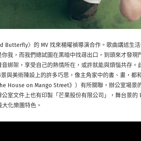
ged Butterfly〉的 MV 找來楊曜禎導演合作。歌曲講述
是你我，而我們總試圖在黑暗中找尋出口，到頭來才發現
聲音綁架，享受自己的熱情所在，或許就能與煩惱共存。
在佈景與美術陳設上的許多巧思，像主角家中的書、畫，都
e House on Mango Street》）有所關聯，辦公室
公室文件上也有印製「芒果股份有限公司」，舞台景的 lo
能最大化樂團特色。