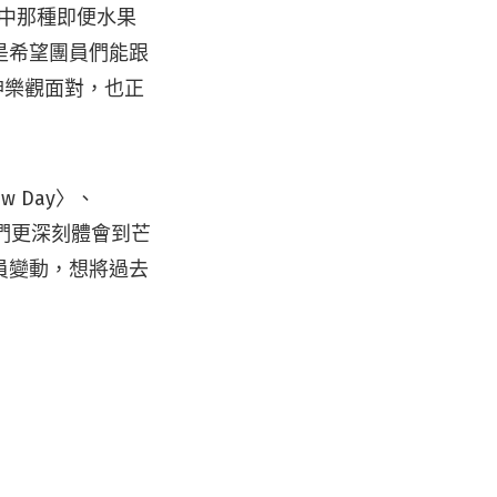
員想像中那種即便水果
是希望團員們能跟
神樂觀面對，也正
w Day〉、
讓聽眾們更深刻體會到芒
員變動，想將過去