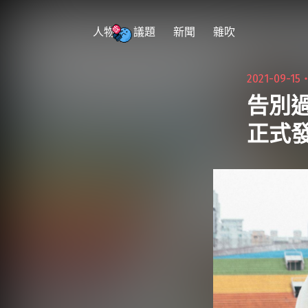
跳
至
人物
議題
新聞
雜吹
主
要
2021-09-15
內
告別過
容
正式