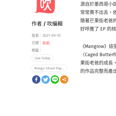
源自於墨西哥小說《T
常常賣不出去，
隨著芒果街老爸的
作者 /
吹編輯
好呼應了 EP 
發表：2021-09-15
分類：
新歌
《Mangrow》這
標籤：
〈Caged But
Line Today
果街老爸的成長
Mango Street Papa 芒果街老爸
的作品完整而產出