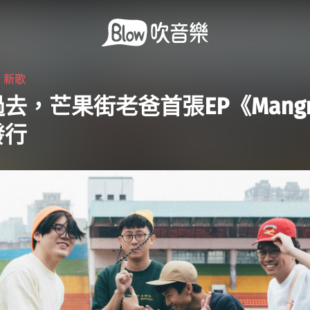
・
新歌
去，芒果街老爸首張EP《Mangr
發行