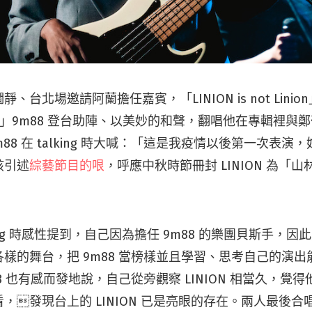
、台北場邀請阿蘭擔任嘉賓，「LINION is not Lini
「貴人」9m88 登台助陣、以美妙的和聲，翻唱他在專輯裡與
9m88 在 talking 時大喊：「這是我疫情以後第一次表
孩引述
綜藝節目的哏
，呼應中秋時節冊封 LINION 為「
talking 時感性提到，自己因為擔任 9m88 的樂團貝斯手，
樣的舞台，把 9m88 當榜樣並且學習、思考自己的演
88 也有感而發地說，自己從旁觀察 LINION 相當久，覺
發現台上的 LINION 已是亮眼的存在。兩人最後合唱〈A