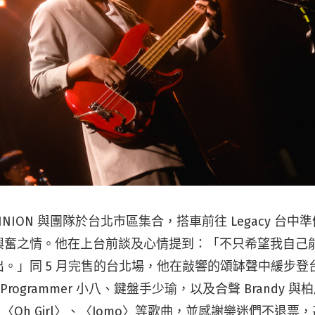
NION 與團隊於台北市區集合，搭車前往 Legacy 台
興奮之情。他在上台前談及心情提到：「不只希望我自己
。」同 5 月完售的台北場，他在敲響的頌缽聲中緩步登
Programmer 小八、鍵盤手少瑜，以及合聲 Brandy 
u〉、〈Oh Girl〉、〈Jomo〉等歌曲，並感謝樂迷們不退