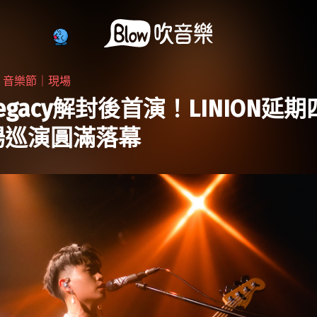
・
音樂節｜現場
egacy解封後首演！LINION延
場巡演圓滿落幕