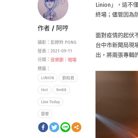
Linion」，這
終場；儘管因為防
作者 /
阿哼
面對疫情的起伏
攝影：彭婷羚 PONG
台中市新聞局現場
發表：2021-09-11
出，將兩張專輯
分類：
音樂節｜現場
標籤：
LINION
劉柏君
Hot
9m88
Line Today
雷擎