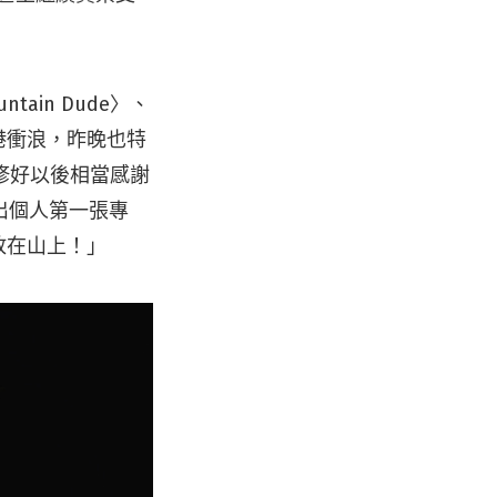
ain Dude〉、
石港衝浪，昨晚也特
，修好以後相當感謝
出個人第一張專
放在山上！」