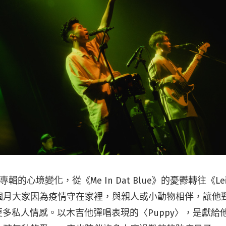
張專輯的心境變化，從《Me In Dat Blue》的憂鬱轉往《Lei
個月大家因為疫情守在家裡，與親人或小動物相伴，讓他
了更多私人情感。以木吉他彈唱表現的〈Puppy〉，是獻