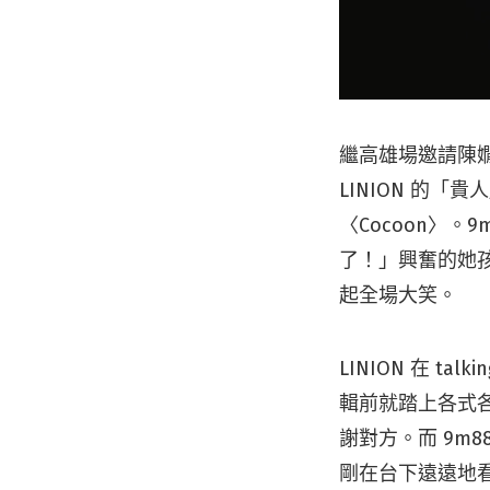
繼高雄場邀請陳嫺靜
LINION 的
〈Cocoon〉。
了！」興奮的她
起全場大笑。
LINION 在 
輯前就踏上各式各
謝對方。而 9m
剛在台下遠遠地看，