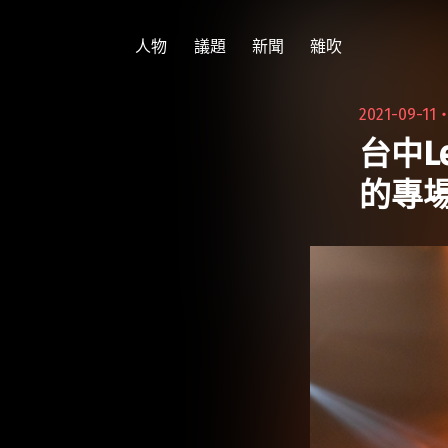
跳
至
人物
議題
新聞
雜吹
主
要
2021-09-11
內
台中L
容
的專