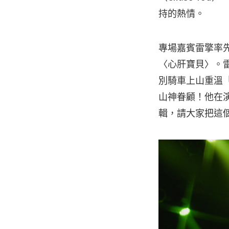
持的熱情。
專場嘉賓雷擎率先在
〈心肝寶貝〉。雷
別騎車上山重溫「
山神眷顧！他在
輯，請大家把這個