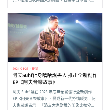
光，確定首次降臨大港舞台，並攜手日本當代爵
士組合 Soil & “Pimp” Sessions 共同演出，閱讀
全文 "大港開唱倒數計時！2024大港女神正式揭
曉！日本女星滿島光首次登台獻唱"
2024-01-25・新聞
阿夫Suhf化身嘻哈說書人 推出全新創作
EP《阿夫音樂故事》
阿夫 Suhf 選在 2023 年底無預警發行全新創作
EP《阿夫音樂故事》，變成新一代抒情暖男，阿
夫也感謝表示：「過去大家對我的印象比較停留