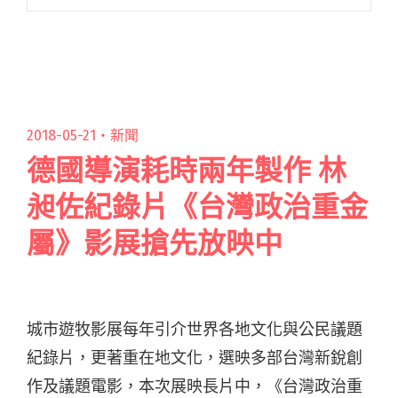
在追逐成功的樣子，這次我改以嘻哈說書人的角
度，選擇較少觸碰的愛情議題，記錄人生百態的
情感故事，也希閱讀全文 "阿夫Suhf化身嘻哈說
書人 推出全新創作EP《阿夫音樂故事》"
2018-05-21・
新聞
德國導演耗時兩年製作 林
昶佐紀錄片《台灣政治重金
屬》影展搶先放映中
城市遊牧影展每年引介世界各地文化與公民議題
紀錄片，更著重在地文化，選映多部台灣新銳創
作及議題電影，本次展映長片中，《台灣政治重