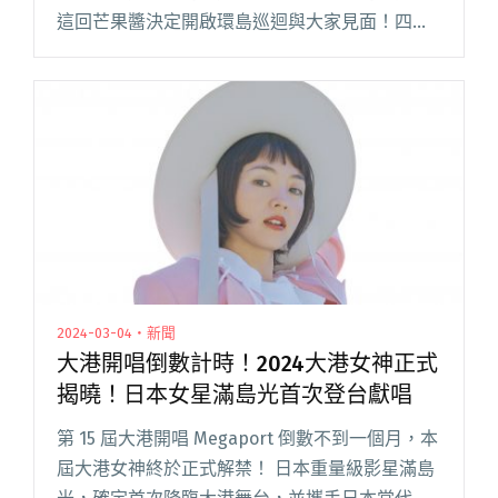
這回芒果醬決定開啟環島巡迴與大家見面！四位
團員皆為淡江大學吉他社出身，這次巡迴也將回
歸本位，以不插電的形式呈現，帶給大家有別於
專場的體驗。 本次巡迴的主題，閱讀全文 "芒果
醬成新晉秒殺系樂團？ 冬季不插電小巡迴「冬之
胖子」啟售三分鐘10場秒殺"
2024-03-04・新聞
大港開唱倒數計時！2024大港女神正式
揭曉！日本女星滿島光首次登台獻唱
第 15 屆大港開唱 Megaport 倒數不到一個月，本
屆大港女神終於正式解禁！ 日本重量級影星滿島