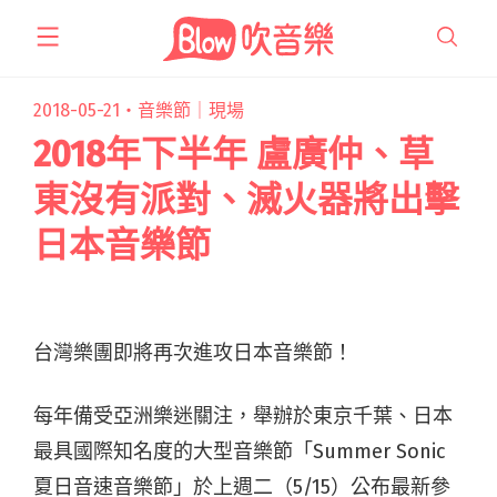
跳
至
主
要
2018-05-21・
音樂節｜現場
內
2018年下半年 盧廣仲、草
容
東沒有派對、滅火器將出擊
日本音樂節
台灣樂團即將再次進攻日本音樂節！
每年備受亞洲樂迷關注，舉辦於東京千葉、日本
最具國際知名度的大型音樂節「Summer Sonic
夏日音速音樂節」於上週二（5/15）公布最新參