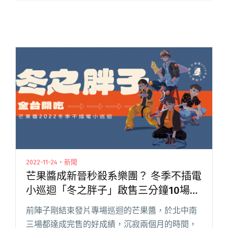
2022-11-24・新聞
芒果醬成新晉秒殺系樂團？ 冬季不插電
小巡迴「冬之胖子」啟售三分鐘10場秒
殺
前陣子剛結束發片專場巡迴的芒果醬，於北中南
三場都達成完售的好成績，沉寂兩個月的時間，