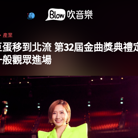
6・
產業
蛋移到北流 第32屆金曲獎典禮
一般觀眾進場