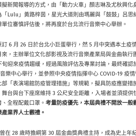
模擬新聞報導的方式，由「動力火車」顏志琳及尤秋興化
「Lulu」黃路梓茵，星光大道則由瑪麗與「鼓鼓」呂思
辦單位審慎評估後，將再度於台北流行音樂中心舉辦。
訂 6 月 26 日於台北小巨蛋舉行，然 5 月中突遇本土
月來，主辦單位文化部影視及流行音樂產業局與金曲執行
月下旬迎來疫情趨緩，經過風險評估及專業討論，最終確認
音樂中心舉行，並參照中央疫情指揮中心 COVID-19 疫
化部「表演場館防疫管理措施」等規範，擬具防疫應變措
舞台與台下座席維持 3 公尺安全距離，入場者並須提供快篩
書、全程配戴口罩。
考量防疫優先，本屆典禮不開放一般
樂產業界人士觀禮。
u 曾在 28 歲時擔綱第 30 屆金曲獎典禮主持，成為史上