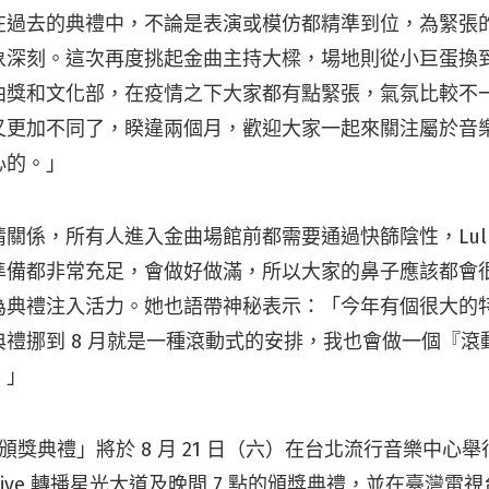
在過去的典禮中，不論是表演或模仿都精準到位，為緊張
深刻。這次再度挑起金曲主持大樑，場地則從小巨蛋換到北
曲獎和文化部，在疫情之下大家都有點緊張，氣氛比較不
又更加不同了，睽違兩個月，歡迎大家一起來關注屬於音
心的。」
關係，所有人進入金曲場館前都需要通過快篩陰性，Lul
備都非常充足，會做好做滿，所以大家的鼻子應該都會很通
為典禮注入活力。她也語帶神秘表示：「今年有個很大的
禮挪到 8 月就是一種滾動式的安排，我也會做一個『滾
！」
曲獎頒獎典禮」將於 8 月 21 日（六）在台北流行音樂中心
 live 轉播星光大道及晚間 7 點的頒獎典禮，並在臺灣