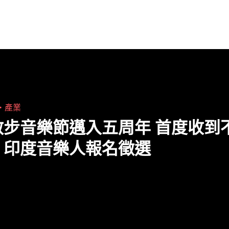
的獨立音樂品牌與實戰經驗，開展涵蓋音樂
人才培育、創作開發、平台國際化與資源媒
合等多層次合作，閱讀全文 "協助獨立音樂
產業化 文策院攜手中子創新開展多方合作"
4・
產業
散步音樂節邁入五周年 首度收到
、印度音樂人報名徵選