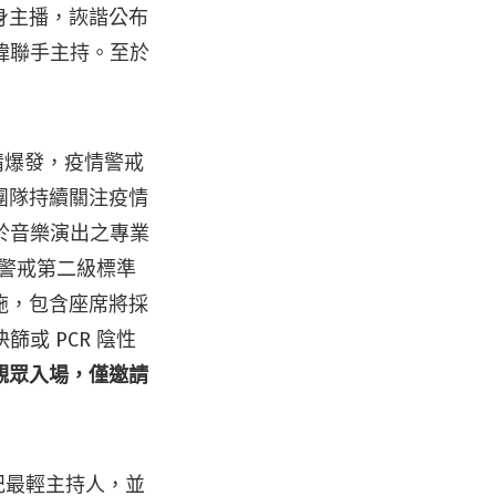
身主播，詼諧公布
緯聯手主持。至於
疫情爆發，疫情警戒
團隊持續關注疫情
於音樂演出之專業
情警戒第二級標準
施，包含座席將採
或 PCR 陰性
觀眾入場，僅邀請
年紀最輕主持人，並