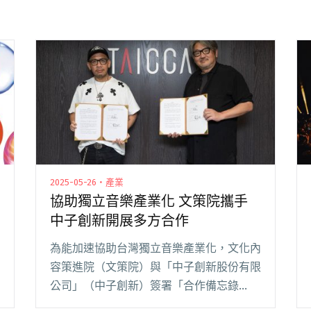
2025-05-26・產業
協助獨立音樂產業化 文策院攜手
中子創新開展多方合作
為能加速協助台灣獨立音樂產業化，文化內
容策進院（文策院）與「中子創新股份有限
公司」（中子創新）簽署「合作備忘錄
（MOU）」，盼能結合中子創新旗下豐富