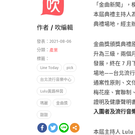
「金曲新聞」，
本屆典禮主持人為
典禮場地，經主
作者 /
吹編輯
發表：2021-08-06
金曲獎頒獎典禮原
分類：
產業
升為三級，兩個
標籤：
發展，終在 7 
Line Today
pick
場地——台北流行
台北流行音樂中心
通案性原則、文
Lulu黃路梓茵
梅花座、實聯制、
證明及健康聲明
瑪麗
金曲獎
入圍者及流行音
鼓鼓
本屆主持人 Lul