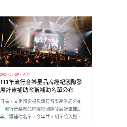
2024-05-29・產業
113年流行音樂星品牌經紀國際發
展計畫補助案獲補助名單公布
日前，文化部影視及流行音樂產業局公布
「流行音樂星品牌經紀國際發展計畫補助
案」獲補助名單，今年共 4 組單位入選，
包括聲音的卡夫卡股份有限公司（康士坦的