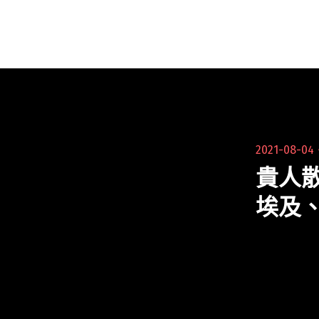
為 2025 北流五週年奠定基礎，匯集國內外
各規模音樂閱讀全文 "【2024潮臺北】
TMEX臺北音樂博覽會舉辦國際論壇 日本傳
奇livehouse社長、西雅圖流行文化博物館
CEO皆來台！"
2021-08-0
貴人
埃及