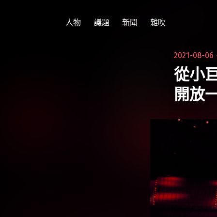
跳
至
人物
議題
新聞
雜吹
主
要
2021-08-0
內
從小巨
容
開放