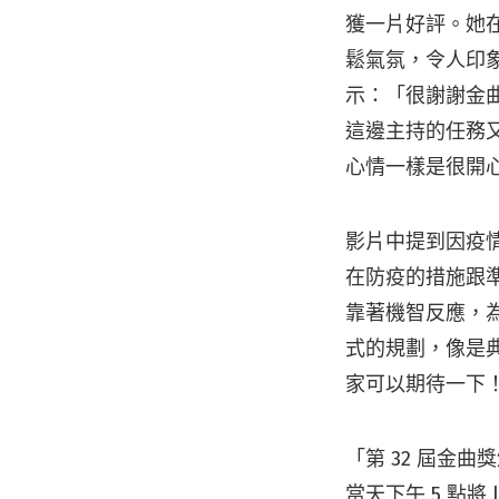
獲一片好評。她
鬆氣氛，令人印象
示：「很謝謝金
這邊主持的任務
心情一樣是很開
影片中提到因疫情
在防疫的措施跟準
靠著機智反應，
式的規劃，像是典
家可以期待一下
「第 32 屆金
當天下午 5 點將