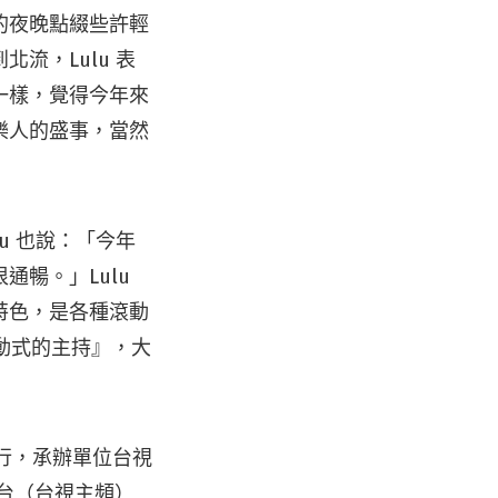
的夜晚點綴些許輕
流，Lulu 表
一樣，覺得今年來
樂人的盛事，當然
u 也說：「今年
暢。」Lulu
特色，是各種滾動
動式的主持』，大
舉行，承辦單位台視
電視台（台視主頻）