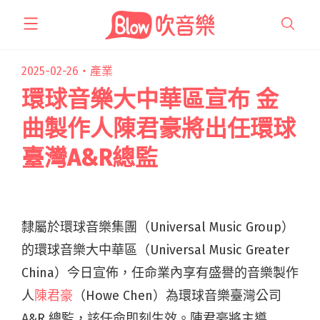
跳
至
主
要
2025-02-26・
產業
內
環球音樂大中華區宣布 金
容
曲製作人陳君豪將出任環球
臺灣A&R總監
隸屬於環球音樂集團（Universal Music Group）
的環球音樂大中華區（Universal Music Greater
China）今日宣佈，任命業內享有盛譽的音樂製作
人
陳君豪
（Howe Chen）為環球音樂臺灣公司
A&R 總監，該任命即刻生效。陳君豪將主導