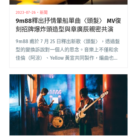
2023-07-26・新聞
9m88釋出抒情暈船單曲〈頭髮〉 MV復
刻招牌爆炸頭造型與章廣辰親密共演
9m88 甫於 7 月 25 日釋出新歌〈頭髮〉，透過髮
型的變換訴說對一個人的思念。音樂上不僅和余
佳倫（阿涼）、Yellow 黃宣共同製作，編曲也少
見地以低音提琴、大提琴為主體，搭配 9m88 的
爵士呢喃，帶出歌曲心境的眷戀與不捨。在 MV閱
讀全文 "9m88釋出抒情暈船單曲〈頭髮〉 MV復
刻招牌爆炸頭造型與章廣辰親密共演"