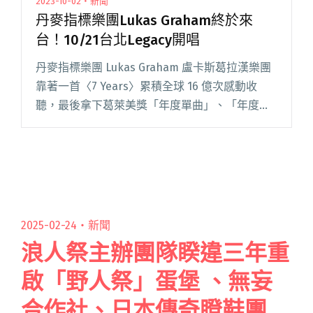
2023-10-02・新聞
丹麥指標樂團Lukas Graham終於來
台！10/21台北Legacy開唱
丹麥指標樂團 Lukas Graham 盧卡斯葛拉漢樂團
靠著一首〈7 Years〉累積全球 16 億次感動收
聽，最後拿下葛萊美獎「年度單曲」、「年度唱
片」、「最佳流行演出」三項大獎入圍肯定。
Lukas Graham 把人生哲學又或是訴說著他閱讀
全文 "丹麥指標樂團Lukas Graham終於來台！
10/21台北Legacy開唱"
2025-02-24・
新聞
浪人祭主辦團隊睽違三年重
啟「野人祭」蛋堡 、無妄
合作社、日本傳奇瞪鞋團