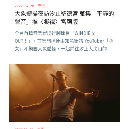
2022-04-28・新聞
大象體操夜訪汐止聖德宮 蒐集「平靜的
聲音」推〈凝視〉宮廟版
全台首檔音樂實境行腳節目「WINDIE收
OUT！」，首集開播便由知名街訪 YouTuber「孫
女」和樂團大象體操，一起前往汐止大尖山的聖
德宮收音。樂團選擇改編〈凝視〉這首歌，透過
加入在地聲響的編曲與實地拍攝的 MV，帶出有別
大眾既定印象中廟閱讀全文 "大象體操夜訪汐止
聖德宮 蒐集「平靜的聲音」推〈凝視〉宮廟版"