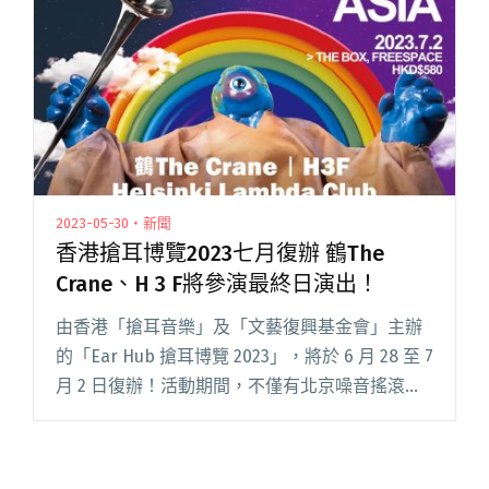
（以下簡稱高流閱讀全文 "給表演者舞台，也給
幕後人員見習機會！我從「高冰友」活動看見玩
音樂的活力與熱情"
2023-05-30・新聞
香港搶耳博覽2023七月復辦 鶴The
Crane、H 3 F將參演最終日演出！
由香港「搶耳音樂」及「文藝復興基金會」主辦
的「Ear Hub 搶耳博覽 2023」，將於 6 月 28 至 7
月 2 日復辦！活動期間，不僅有北京噪音搖滾樂
隊 CARSICK CARS、韓國女聲 sunwoojunga 等參
演《EAR U閱讀全文 "香港搶耳博覽2023七月復辦
鶴The Crane、H 3 F將參演最終日演出！"