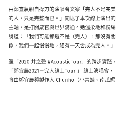
由鄭宜農親自操刀的演唱會文案「完人不是完美
的人，只是完整而已。」闡述了本次線上演出的
主軸，是打開感官與世界溝通。她溫柔地和粉絲
說道：「我們可能都還不是（完人），那沒有關
係，我們一起慢慢地，總有一天會成為完人。」
繼「2020 井之聲 #AcousticTour」的跨步實踐，
「鄭宜農2021－完人線上Tour 」 線上演唱會，
將由鄭宜農與製作人 Chunho（小青蛙、南瓜妮
歌迷俱樂部），搭檔兩人編制演出。製作團隊透
露，這場演出除了重新編曲外，更將打造「耳機
聆聽」的獨特演出體驗。聲響與互動感皆設計
過，歌迷們務必要戴上耳機好好享受。