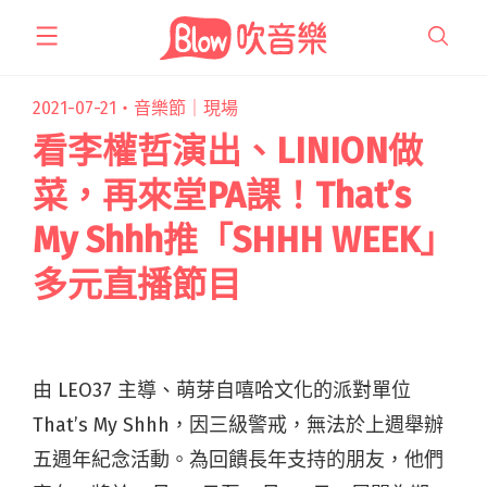
跳
至
主
要
2021-07-21・
音樂節｜現場
內
看李權哲演出、LINION做
容
菜，再來堂PA課！That’s
My Shhh推「SHHH WEEK」
多元直播節目
由 LEO37 主導、萌芽自嘻哈文化的派對單位
That’s My Shhh，因三級警戒，無法於上週舉辦
五週年紀念活動。為回饋長年支持的朋友，他們