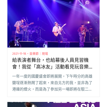
少女俱樂部」聯手舉辦閱讀全文 "「夏日求偶
夜」霓虹愛神為你射箭 DJ Ku da Yeast攜雷擎、
藍婷組最潮浪漫隊"
2021-11-18・音樂節｜現場
給表演者舞台，也給幕後人員見習機
會！我從「高冰友」活動看見玩音樂的
活力與熱情
一年一度的國慶盛會即將展開，下午時分的高雄
鹽埕逐漸熱鬧了起來，來自北方的我，並非為了
港邊的煙火，而是為了參加另一場即將在駁二藝
術特區 LIVE WAREHOUSE 舉辦的活動「高速青春
－高冰友」而來。 近年隨著高雄流行音樂中心