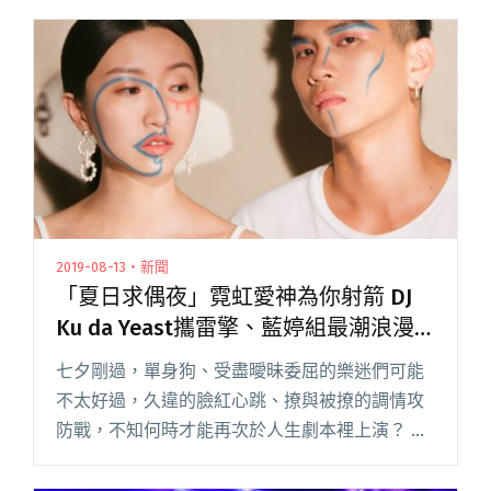
2019-08-13・新聞
「夏日求偶夜」霓虹愛神為你射箭 DJ
Ku da Yeast攜雷擎、藍婷組最潮浪漫
隊
七夕剛過，單身狗、受盡曖昧委屈的樂迷們可能
不太好過，久違的臉紅心跳、撩與被撩的調情攻
防戰，不知何時才能再次於人生劇本裡上演？ 根
據「網路調查溫度計」，演唱會為十大脫單聖地
之一，今年夏天 Legacy 化身邱比特，與「善感