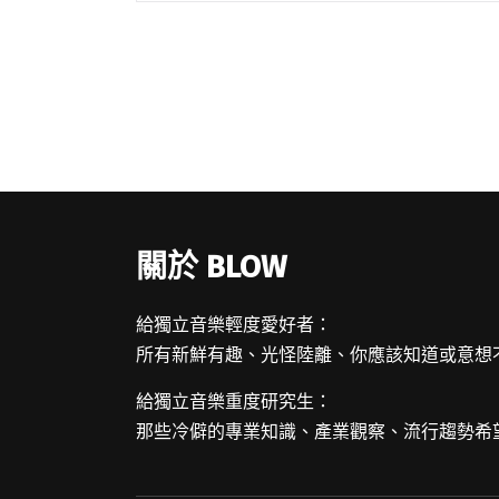
在嘻哈風格百花齊放的今日，他以「流水
席」為概念，邀集合作多年閱讀全文 "饒舌
製作人Flowstrong首張專輯《流水席》 集
合Andr、鄒序、Dac等好友共聚一桌"
關於 BLOW
給獨立音樂輕度愛好者：
所有新鮮有趣、光怪陸離、你應該知道或意想
給獨立音樂重度研究生：
那些冷僻的專業知識、產業觀察、流行趨勢希