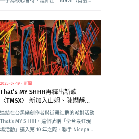
一字為核心音符，延伸出「Brave（勇氣）
+ GIMA（金音創作獎） = BGM」為主題，
號召逾 30 組來自臺、韓、泰三地優秀音樂
人齊聚一堂，閱讀全文 "【金音16】七大表
演橋段貫穿全場 百合花攜手李竺芯詮釋性
別議題"
2025-07-19・新聞
That’s MY SHHH再釋出新歌
〈TMSX〉 新加入山姆、陳嫺靜、
鄭雙雙助陣
連結在台黑樂創作者與街舞社群的派對活動
That’s MY SHHH，這個號稱「全台最狂現
場活動」邁入第 10 年之際，聯手 Nicepass
呈現「TMSX : 10 Years of Shhh…」，邀請