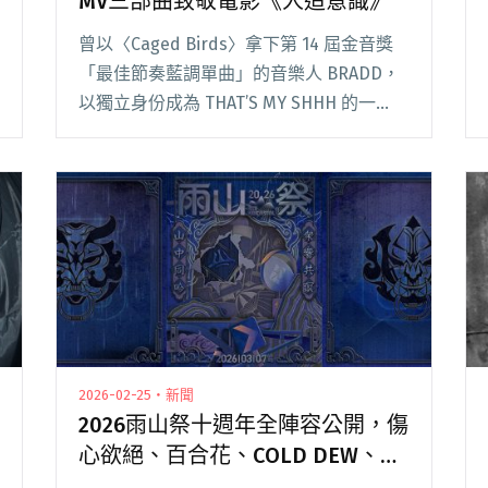
MV三部曲致敬電影《人造意識》
曾以〈Caged Birds〉拿下第 14 屆金音獎
「最佳節奏藍調單曲」的音樂人 BRADD，
以獨立身份成為 THAT’S MY SHHH 的一
員，近期發行個人第 4 張專輯《Friendly
Singing Neighbor》，與來自香港閱讀全
文 "BRADD出道5年首辦個人專場 釋出MV三
部曲致敬電影《人造意識》"
2026-02-25・新聞
2026雨山祭十週年全陣容公開，傷
心欲絕、百合花、COLD DEW、
That’s My Shhh等12組演出邀請樂