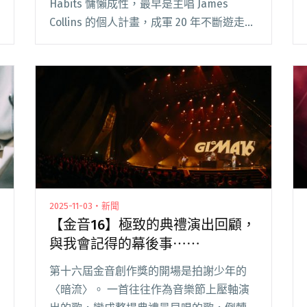
Habits 慵懶成性，最早是主唱 James
Collins 的個人計畫，成軍 20 年不斷遊走於
個人創作與完整樂團編制之間。他們融合電
影感龐大製作風格與強烈演出能量，並以管
弦樂、厚重節奏與濃烈的閱讀全文 "LEO37
擔任製作人 THAT’S MY SHHH成員Lazy
Habits出新EP《Crystal Coastlines》"
2025-11-03・新聞
【金音16】極致的典禮演出回顧，
與我會記得的幕後事⋯⋯
第十六屆金音創作獎的開場是拍謝少年的
〈暗流〉。 一首往往作為音樂節上壓軸演