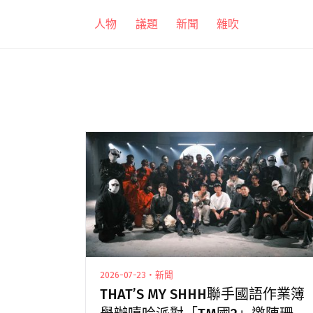
跳
人物
議題
新聞
雜吹
至
主
要
內
容
2026-07-23・新聞
THAT’S MY SHHH聯手國語作業簿