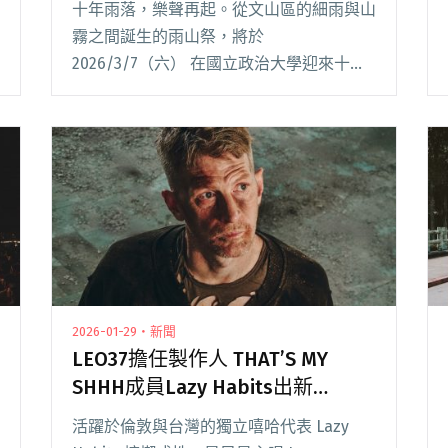
十年雨落，樂聲再起。從文山區的細雨與山
迷重返文山
霧之間誕生的雨山祭，將於
2026/3/7（六） 在國立政治大學迎來十週
年。本屆持續以「讓音樂曬乾雨季」為主
軸，集結無妄合作社、傷心欲絕、傻子與白
痴等 12 組獨立音樂代表性樂團及創作者，
並同步宣布新增閱讀全文 "2026雨山祭十週
年全陣容公開，傷心欲絕、百合花、COLD
DEW、That’s My Shhh等12組演出邀請樂
迷重返文山"
2026-01-29・新聞
LEO37擔任製作人 THAT’S MY
SHHH成員Lazy Habits出新
EP《Crystal Coastlines》
活躍於倫敦與台灣的獨立嘻哈代表 Lazy