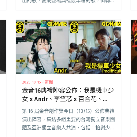
出的歌，變成整場典禮最早唱的歌，倒轉時
間，倒轉人生，後面的每一刻於是都成了
「阮的故事 唱予你聽」。 〈出巡〉北管請
出「拚場」眾神將，公路路牌巡過「馬場
町」、「二二八公閱讀全文 "【金音16】極
致的典禮演出回顧，與我會記得的幕後
事⋯⋯"
2025-10-15・新聞
金音16典禮陣容公佈：我是機車少
女 x Andr、李竺芯 x 百合花、
That’s My Shhh與someshiit 山姆
第 16 屆金音創作獎今日（10/15）公佈典禮
將登台共演
演出陣容，集結多組重要的台灣獨立音樂團
體及亞洲獨立音樂人共演，包括：拍謝少年
與緊密合作的「台味跨界藝術團體」拚場、