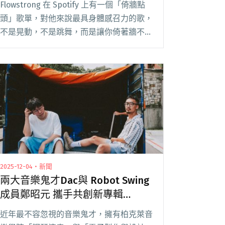
Flowstrong 在 Spotify 上有一個「倚牆點
Flow’s Banquet》
頭」歌單，對他來說最具身體感召力的歌，
不是晃動，不是跳舞，而是讓你倚著牆不自
覺點頭。 「對我來說，那個狀態值得變成
一個歌單。」他坐在台北大同區租處客廳
前，示範點頭給我看，輕鬆寫意，靜閱讀全
文 "【吹專訪】作beat如燒菜，LEO37也推
的嘻哈製作新生代：Flowstrong談二專
《流水席 Flow’s Banquet》"
2025-12-04・新聞
兩大音樂鬼才Dac與 Robot Swing
成員鄭昭元 攜手共創新專輯
《Enough》
近年最不容忽視的音樂鬼才，擁有柏克萊音