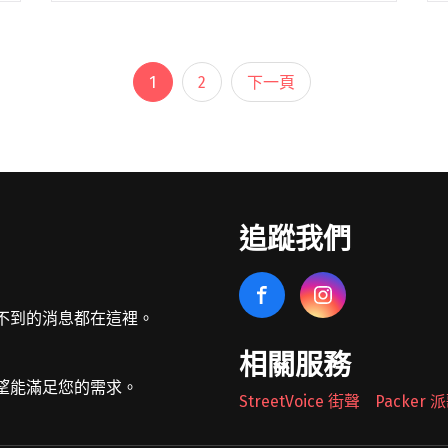
派對組織 That’s My Shhh 與 someshiit 山
閱讀全文 "金音16典禮陣容公佈：我是機車
少女 x Andr、李竺芯 x 百合花、That’s My
1
2
下一頁
Shhh與someshiit 山姆將登台共演"
追蹤我們
不到的消息都在這裡。
相關服務
望能滿足您的需求。
StreetVoice 街聲
Packer