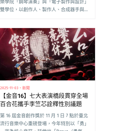
樂學院「鋼琴演奏」與「電子製作與設計」
雙學位，以創作人、製作人、合成器手與歌
手等多元身份活躍於樂壇的 Dac，不僅是陳
嫺靜現場演出的御用合成器樂手、參與持
修、李英宏、夜貓組等多名音樂人的作品製
作，也是 閱讀全文 "兩大音樂鬼才Dac與
Robot Swing成員鄭昭元 攜手共創新專輯
《Enough》"
2025-11-03・新聞
【金音16】七大表演橋段貫穿全場
百合花攜手李竺芯詮釋性別議題
第 16 屆金音創作獎於 11 月 1 日 7 點於臺北
流行音樂中心重磅登場，今年特別以「勇」