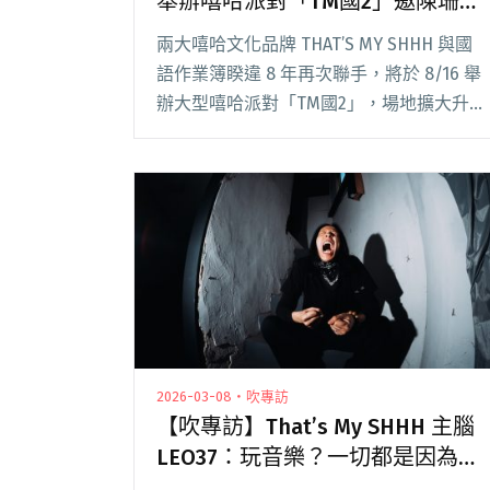
舉辦嘻哈派對「TM國2」邀陳珊
妮、陳嫺靜等30組陣容輪番登台
兩大嘻哈文化品牌 THAT’S MY SHHH 與國
語作業簿睽違 8 年再次聯手，將於 8/16 舉
辦大型嘻哈派對「TM國2」，場地擴大升級
至可容納 2000 人的 Legacy TERA。一連近
6 小時的派對集結音樂人、DJ 與舞者跨界
閱讀全文 "THAT’S MY SHHH聯手國語作業
簿舉辦嘻哈派對「TM國2」邀陳珊妮、陳嫺
靜等30組陣容輪番登台"
2026-03-08・吹專訪
【吹專訪】That’s My SHHH 主腦
LEO37：玩音樂？一切都是因為
傻！