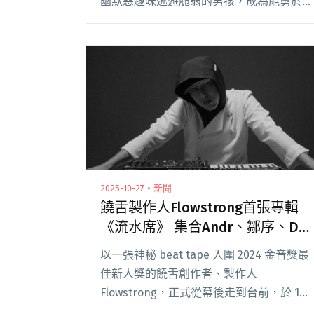
幽默惡趣味逃避脆弱的男孩，成為能勇於直
面內心深處脆弱的男人。 他將最新專輯命
名《Can I be Frank?》，提問：「我可以當
我自己嗎？」以誠實到幾閱讀全文
"FRαNKIE阿法推出新專輯《Can I be
Frank?》 11/15攜手That’s My Shhh北流
SUB打造「發片法會」"
2025-10-27・新聞
饒舌製作人Flowstrong首張專輯
《流水席》 集合Andr、鄒序、Dac
等好友共聚一桌
以一張神秘 beat tape 入圍 2024 金音獎最
佳新人獎的饒舌創作者、製作人
Flowstrong，正式從幕後走到台前，於 10
月 24 日推出首張製作人專輯《流水席》。