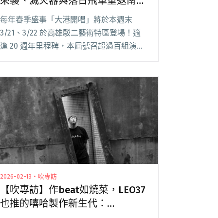
來襲、滅火器與落日飛車重返南霸
天、兒童界巨星「巧虎」參戰
每年春季盛事「大港開唱」將於本週末
3/21、3/22 於高雄駁二藝術特區登場！適
逢 20 週年里程碑，本屆號召超過百組演出
陣容，海外卡司由日本歌姬 milet 領銜，更
力邀日本車庫搖滾傳說 The Birthday、曾
為《BLUE GIA閱讀全文 "大港開唱20週年攻
略：ACG跨次元來襲、滅火器與落日飛車重
返南霸天、兒童界巨星「巧虎」參戰"
2026-02-13・吹專訪
【吹專訪】作beat如燒菜，LEO37
也推的嘻哈製作新生代：
Flowstrong談二專《流水席