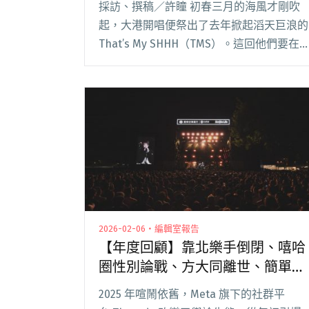
採訪、撰稿／許瞳 初春三月的海風才剛吹
起，大港開唱便祭出了去年掀起滔天巨浪的
That’s My SHHH（TMS）。這回他們要在
小港祭強勢插旗，與高雄在地最生猛的饒舌
基地 COCCO&CO. 輪番轟炸。陣容除了
LEO37、Laz閱讀全文 "【吹專訪】That’s
My SHHH 主腦 LEO37：玩音樂？一切都是
因為傻！"
2026-02-06・編輯室報告
【年度回顧】靠北樂手倒閉、嘻哈
圈性別論戰、方大同離世、簡單生
活節20週年⋯⋯2025年度台灣音樂
2025 年喧鬧依舊，Meta 旗下的社群平
事件簿