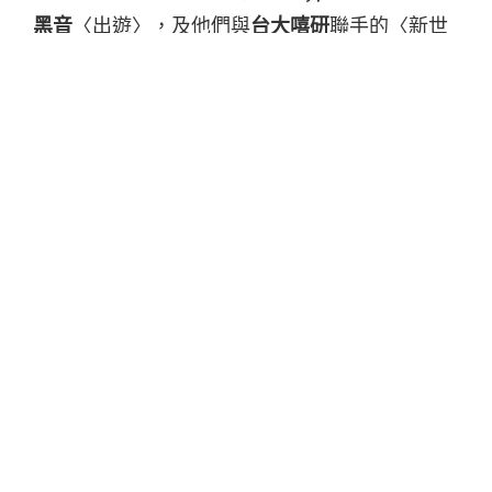
黑音
〈出遊〉，及他們與
台大嘻研
聯手的〈新世
紀〉，由 wannasleep 編曲的前者十分耐聽，後
者則是兩校為《龍之谷：新世界》寫的作品，快
下載 StreetVoice App（
iOS
、
Android
），並追
蹤吹音樂帳號，一起吹好歌。