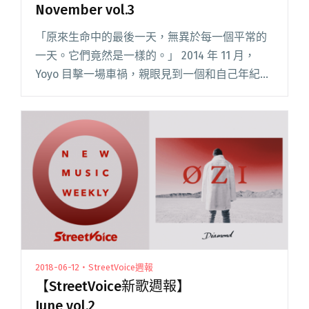
November vol.3
「原來生命中的最後一天，無異於每一個平常的
一天。它們竟然是一樣的。」 2014 年 11 月，
Yoyo 目擊一場車禍，親眼見到一個和自己年紀差
不多大的女孩，在意外現場逝世。像是對於生命
竟如此易逝的有感而發，也像試圖撫慰逝者驚懼
的安魂曲，Yo閱讀全文 "【StreetVoice新歌週
報】November vol.3"
2018-06-12・StreetVoice週報
【StreetVoice新歌週報】
June vol.2