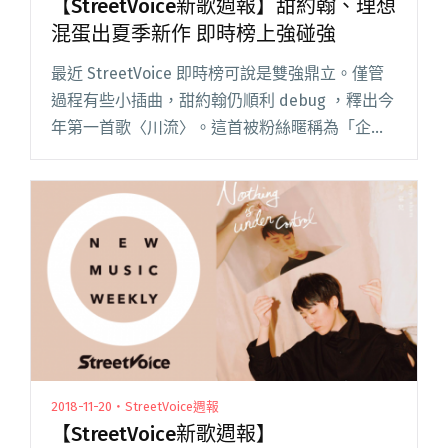
【StreetVoice新歌週報】甜約翰、理想
混蛋出夏季新作 即時榜上強碰強
最近 StreetVoice 即時榜可說是雙強鼎立。僅管
過程有些小插曲，甜約翰仍順利 debug ，釋出今
年第一首歌〈川流〉。這首被粉絲暱稱為「企鵝
之歌」的新作，從前奏開始就沒讓人失望，罐頭
的 solo 更是精彩，被感動到而有志向學的你，電
閱讀全文 "【StreetVoice新歌週報】甜約翰、理
想混蛋出夏季新作 即時榜上強碰強"
2018-11-20・StreetVoice週報
【StreetVoice新歌週報】