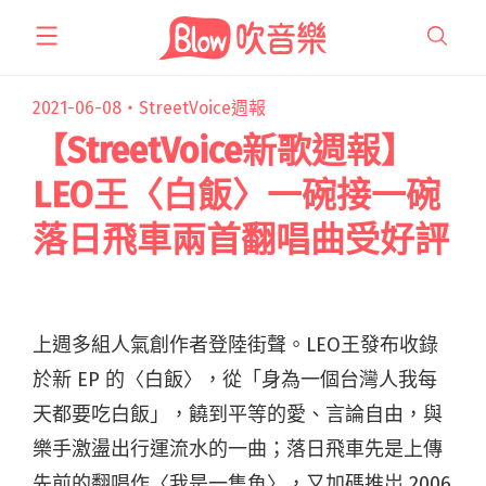
跳
至
主
要
2021-06-08・
StreetVoice週報
內
【StreetVoice新歌週報】
容
LEO王〈白飯〉一碗接一碗
落日飛車兩首翻唱曲受好評
上週多組人氣創作者登陸街聲。LEO王發布收錄
於新 EP 的〈白飯〉，從「身為一個台灣人我每
天都要吃白飯」，饒到平等的愛、言論自由，與
樂手激盪出行運流水的一曲；落日飛車先是上傳
先前的翻唱作〈我是一隻魚〉，又加碼推岀 2006