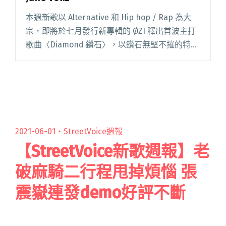
本週新歌以 Alternative 和 Hip hop / Rap 為大
宗，即將於七月發行新專輯的 ØZI 釋出首波主打
歌曲〈Diamond 鑽石〉，以鑽石無堅不摧的特質
象徵自己做音樂的野心和決心；終於復出、即將
在 Wake Up 音樂祭前閱讀全文 "【StreetVoice新
歌週報】 June vol.2"
2021-06-01・
StreetVoice週報
【StreetVoice新歌週報】老
破麻騎二行程甩掉煩惱 張
震嶽連發demo好評不斷