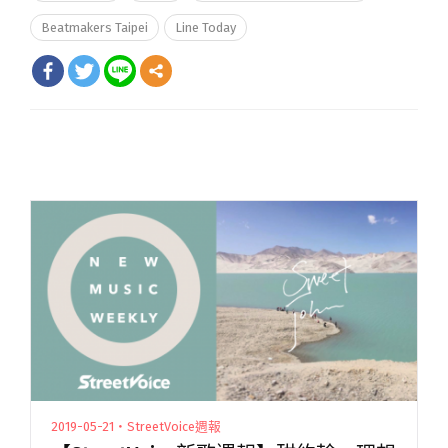
Beatmakers Taipei
Line Today
2019-05-21・StreetVoice週報