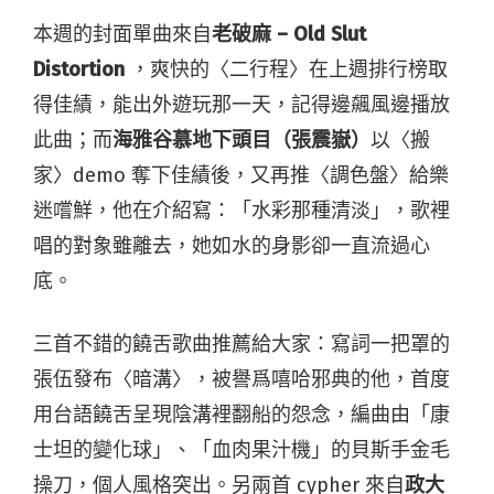
本週的封面單曲來自
老破麻 – Old Slut
Distortion
，爽快的〈二行程〉在上週排行榜取
得佳績，能出外遊玩那一天，記得邊飆風邊播放
此曲；而
海雅谷慕地下頭目（張震嶽）
以〈搬
家〉demo 奪下佳績後，又再推〈調色盤〉給樂
迷嚐鮮，他在介紹寫：「水彩那種清淡」，歌裡
唱的對象雖離去，她如水的身影卻一直流過心
底。
三首不錯的饒舌歌曲推薦給大家：寫詞一把罩的
張伍發布〈暗溝〉，被譽爲嘻哈邪典的他，首度
用台語饒舌呈現陰溝裡翻船的怨念，編曲由「康
士坦的變化球」、「血肉果汁機」的貝斯手金毛
操刀，個人風格突出。另兩首 cypher 來自
政大