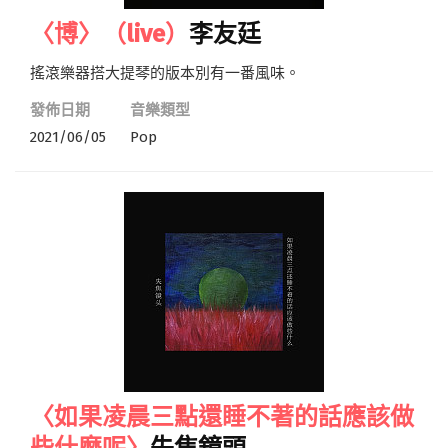
〈博〉（live）
李友廷
搖滾樂器搭大提琴的版本別有一番風味。
發佈日期
音樂類型
2021/06/05
Pop
〈如果凌晨三點還睡不著的話應該做
些什麼呢〉
失焦鏡頭