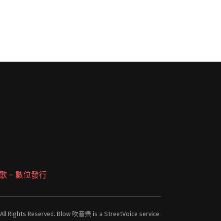
 派歌 – 數位發行
 All Rights Reserved. Blow 吹音樂 is a StreetVoice service.