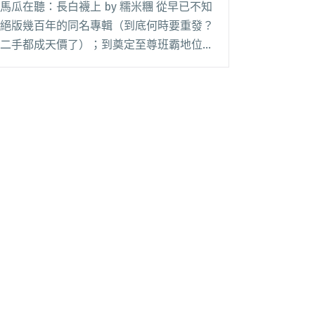
馬瓜在聽：長白襪上 by 糯米糰 從早已不知
絕版幾百年的同名專輯（到底何時要重發？
二手都成天價了）；到奠定至尊班霸地位的
「青春鳥王」，糯米糰總是透過最詼諧幽
默、飽富高度樂器演奏技巧與悅耳好聽的音
樂創作，帶給樂迷極致的聆聽享受。王若琳
獻聲的改閱讀全文 "達人聽歌：糯米糰〈長
白襪上〉詼諧幽默 飽富高度樂器演奏技巧"