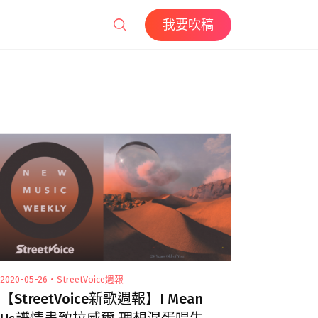
我要吹稿
2020-05-26・StreetVoice週報
【StreetVoice新歌週報】I Mean