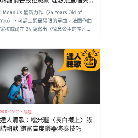
Us譜情書致拉威爾 理想混蛋唱失
智老者的寂寞
I Mean Us 最新力作〈24 Years Old of
You〉，可謂上週最耀眼的單曲。法國作曲
家拉威爾在 24 歲寫出〈悼念公主的帕凡舞
曲〉（Pavane pour une infante défunte
1899），意念穿越一世紀閱讀全文
"【StreetVoice新歌週報】I Mean Us譜情
書致拉威爾 理想混蛋唱失智老者的寂寞"
2017-03-20・議題
達人聽歌：糯米糰〈長白襪上〉詼
諧幽默 飽富高度樂器演奏技巧