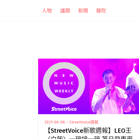
跳
人物
議題
新聞
雜吹
至
主
要
內
容
2021-06-08・StreetVoice週報
【StreetVoice新歌週報】LEO王