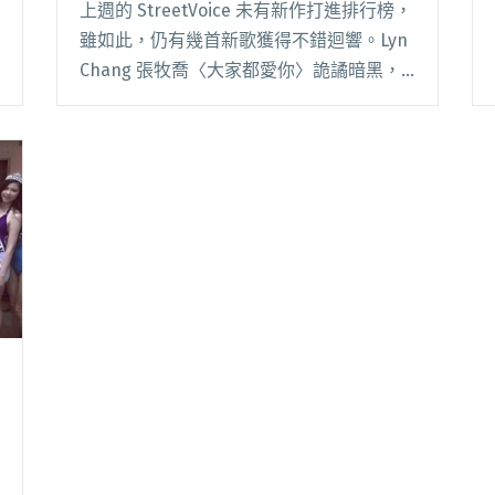
上週的 StreetVoice 未有新作打進排行榜，
雖如此，仍有幾首新歌獲得不錯迴響。Lyn
Chang 張牧喬〈大家都愛你〉詭譎暗黑，
受達人 Ku da Yeast 推薦，另首〈無論幾次
都一樣〉，則與田蜜共唱將正向力量注入其
中，受到不少站閱讀全文 "【StreetVoice新
歌週報】張牧喬兩首新作受注目 邱比淨化
新曲以十誡詩入詞"