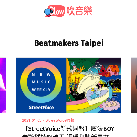
Beatmakers Taipei
2021-01-05・StreetVoice週報
【StreetVoice新歌週報】魔法BOY