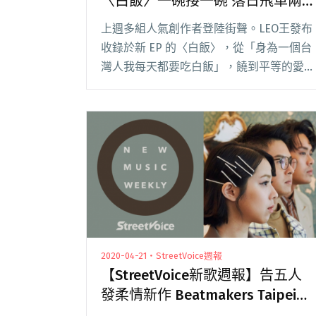
〈白飯〉一碗接一碗 落日飛車兩
首翻唱曲受好評
上週多組人氣創作者登陸街聲。LEO王發布
收錄於新 EP 的〈白飯〉，從「身為一個台
灣人我每天都要吃白飯」，饒到平等的愛、
言論自由，與樂手激盪出行運流水的一曲；
落日飛車先是上傳先前的翻唱作〈我是一隻
魚〉，又加碼推岀 2006 年紅極一時的〈小
閱讀全文 "【StreetVoice新歌週報】LEO王
〈白飯〉一碗接一碗 落日飛車兩首翻唱曲
受好評"
2020-04-21・StreetVoice週報
【StreetVoice新歌週報】告五人
發柔情新作 Beatmakers Taipei大
玩林宥嘉〈少女〉