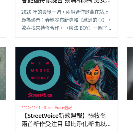
春艷攜持修饒舌 張瑀和陳新男女
對唱攻上榜
2020 年的最後一週，兩組合作歌曲在站上
頗為熱門：春艷發布新專輯《感恩的心》，
驚喜找來持修合作，〈魔法 BOY〉一圓了
持修的饒舌夢，怪奇男孩首度合體讓歌曲立
馬衝上即時榜第一，樂迷刷了一排「哥哥我
要你的黑魔法 (⁎⁍̴̛ᴗ⁍̴̛⁎)」，也有閱讀全文
"【StreetVoice新歌週報】魔法BOY春艷攜
持修饒舌 張瑀和陳新男女對唱攻上榜"
2020-02-11・StreetVoice週報
【StreetVoice新歌週報】張牧喬
兩首新作受注目 邱比淨化新曲以
十誡詩入詞