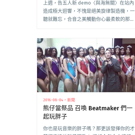
上週，告五人新 demo〈與海無關〉在站內
造成極大迴響，不愧是絕美旋律製造機，一
聽就難忘，合音之美觸動你心最柔軟的那
塊，期待早日聽見正式錄音版釋出；而同樣
擁有高人氣的理想混蛋，這回一次祭出雙主
唱、雙版本的單曲，〈天真世界的叛徒〉要
告訴你：最閱讀全文 "【StreetVoice新歌週
報】告五人發柔情新作 Beatmakers Taipei
大玩林宥嘉〈少女〉"
2016-08-04・新聞
熊仔當祭品 召喚 Beatmaker 們一
起玩胖子
你也是玩音樂的胖子嗎？那更該發揮你的才