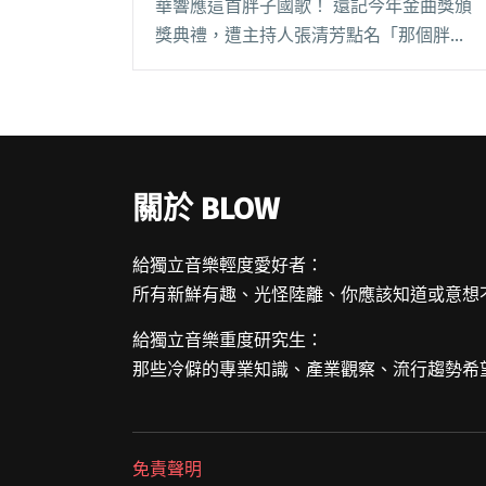
華響應這首胖子國歌！ 還記今年金曲獎頒
獎典禮，遭主持人張清芳點名「那個胖
子」？熊仔後來不但將這段故事結合紐約布
魯克林饒舌歌手 Desiigner 與 22 歲 Kanye
West 挖掘的製作人 Adn閱讀全文 "熊仔當
祭品 召喚 Beatmaker 們一起玩胖子"
關於 BLOW
給獨立音樂輕度愛好者：
所有新鮮有趣、光怪陸離、你應該知道或意想
給獨立音樂重度研究生：
那些冷僻的專業知識、產業觀察、流行趨勢希
免責聲明