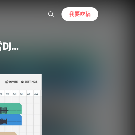
我要吹稿
DJ…