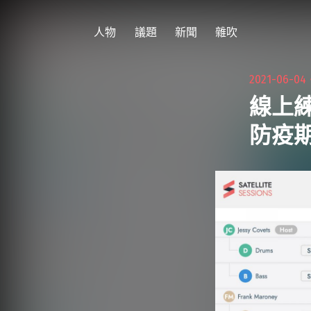
跳
至
人物
議題
新聞
雜吹
主
要
2021-06-0
內
線上
容
防疫