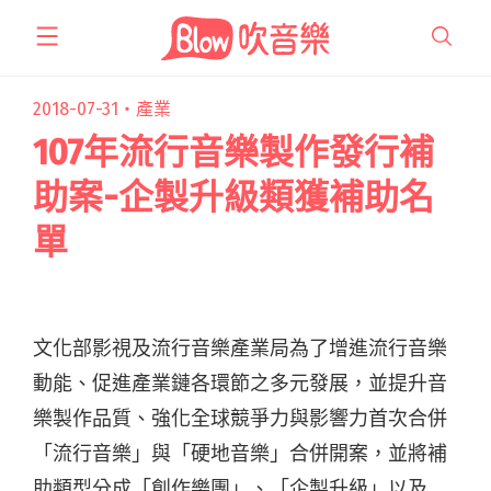
跳
至
主
要
2018-07-31・
產業
內
107年流行音樂製作發行補
容
助案-企製升級類獲補助名
單
文化部影視及流行音樂產業局為了增進流行音樂
動能、促進產業鏈各環節之多元發展，並提升音
樂製作品質、強化全球競爭力與影響力首次合併
「流行音樂」與「硬地音樂」合併開案，並將補
助類型分成「創作樂團」、「企製升級」以及