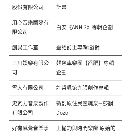
股份有限公司
計畫
用心音樂國際有
白安《ANN 3》專輯企劃
限公司
創異工作室
臺語爵士專輯:爵對
三川娛樂有限公
麵包車樂團【舀肥】專輯
司
企劃
雪人有限公司
許哲珮第九張創作專輯
史瓦力音樂製作
新創原住民靈魂樂—莎韻
有限公司
̇Dozo
好有感覺音樂事
王榆鈞與時間樂隊 原始的