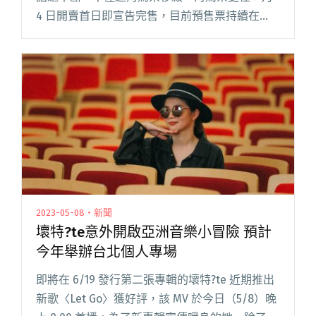
4 日開賣首日即宣告完售，目前預售票持續在
KKTIX 熱賣中，欲購從速。 隨著活動倒數百日，
第三波演出卡司於 7 月 8 日正式閱讀全文 "2025
浪人祭倒數百日揭曉第三波卡司：The
Novembers、鄭宜農領軍！"
2023-05-08・新聞
壞特?te意外開啟亞洲音樂小冒險 預計
今年舉辦台北個人專場
即將在 6/19 發行第二張專輯的壞特?te 近期推出
新歌〈Let Go〉獲好評，該 MV 於今日（5/8）晚