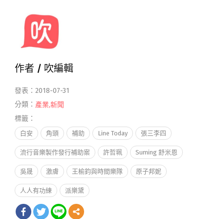
作者 /
吹編輯
發表：2018-07-31
分類：
產業
,
新聞
標籤：
白安
角頭
補助
Line Today
張三李四
流行音樂製作發行補助案
許哲珮
Suming 舒米恩
吳晟
激膚
王榆鈞與時間樂隊
原子邦妮
人人有功練
派樂黛