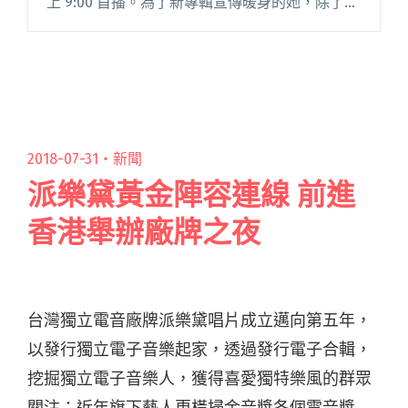
上 9:00 首播。為了新專輯宣傳暖身的她，除了勤
跑校園、商演活動外，還舉辦多場校園講唱會與
同學互動。她更率先展開海外宣傳，頻繁飛閱讀
全文 "壞特?te意外開啟亞洲音樂小冒險 預計今年
舉辦台北個人專場"
2018-07-31・
新聞
派樂黛黃金陣容連線 前進
香港舉辦廠牌之夜
台灣獨立電音廠牌派樂黛唱片成立邁向第五年，
以發行獨立電子音樂起家，透過發行電子合輯，
挖掘獨立電子音樂人，獲得喜愛獨特樂風的群眾
關注；近年旗下藝人更橫掃金音獎各個電音獎