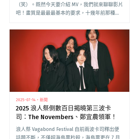
（笑）。既然今天要介紹 MV，我們就來聊聊影片
吧！畫質是最最最基本的要求，十幾年前那種解
析度不夠的 MV 讓人想回味一下又覺得看得好辛
苦；接下來視覺要有創意、運鏡取景要有想法、
剪接合乎邏輯、劇情言之有物&閱讀全文 "許哲珮
椰子樂團大玩互動式 MV！"
2025-07-14・新聞
2025 浪人祭倒數百日揭曉第三波卡
司：The Novembers、鄭宜農領軍！
浪人祭 Vagabond Festival 自前兩波卡司釋出便
話題不斷，不僅超海鳥票秒殺，海鳥票更在 7 月