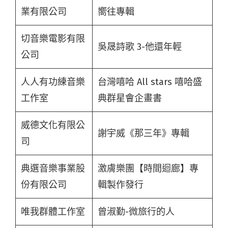
業有限公司
嚮往專輯
切音樂電影有限
吳晟詩歌 3-他還年輕
公司
人人有功練音樂
台灣嘻哈 All stars 嘻哈盛
工作室
典群星會企畫書
威德文化有限公
謝宇威《那三年》專輯
司
典選音樂事業股
激膚樂團【時間迴廊】專
份有限公司
輯製作發行
唯我群體工作室
曾淑勤-微旅行的人