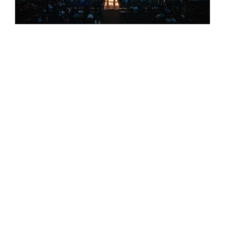
高流海音館滿載測試「高流Play！」 順利落幕。
此次，「高流Play！」是高流海音館首次開放樂
迷入場，三千張門票在一分鐘內索取完畢。
DJ Mykal a.k.a.林哲儀首先登場。他以擅長的
mashup 混搭手法，除了結合大家熟悉的國台語
歌曲進行串接，更在每位藝人演出之前，播放他
們的代表作，醞釀現場的氣氛。
接著，活動在海浪聲與大船鳴笛聲之中正式揭開
序幕。康康與他所領軍的康康康樂隊先是帶來
〈快樂鳥日子〉、〈外好汝甘知〉，配上綜藝效