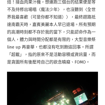
焙！接血肉果汁機，想連跑三個台的結果便是等
不及持修出場唱〈魔法少年〉，也沒聽到〈全世
界我最喜歡（可是你都不知道）〉，最終趕路抵
達南霸天時，嘉賓美麗本人早已退場。所有預期
的高潮時刻都不存於我的當下，只能認命作為一
個人，體力與時間分配都是有限的，大型音樂祭
line up 再豪華，也都沒有吃到飽這回事。所謂
「超載」，指的原來不是活動容積或資訊量，而
是貪圖所有後壓垮自己的欲念瞋癡、FOMO。