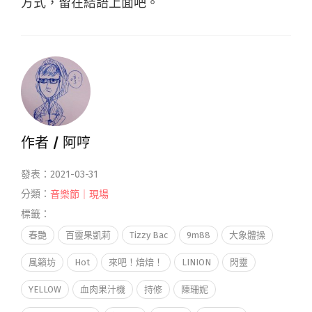
方式，留在結語上面吧。
作者 /
阿哼
發表：2021-03-31
分類：
音樂節｜現場
標籤：
春艷
百靈果凱莉
Tizzy Bac
9m88
大象體操
風籟坊
Hot
來吧！焙焙！
LINION
閃靈
YELLOW
血肉果汁機
持修
陳珊妮