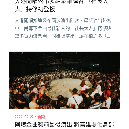
大港開唱公布多組豪華陣容 「社長大
人」持修初登板
大港開唱接連公布兩波演出陣容，最新演出陣容
中，甫奪下金曲最佳新人的「社長大人」持修與
眾多實力派樂團一同確認演出，讓在線許多「社
長夫人」開心驚呼。 即將於 2021 年正式回歸的
指標性音樂祭大港開唱，即將於明年 3 月 27、28
日在高雄駁閱讀全文 "大港開唱公布多組豪華陣
容 「社長大人」持修初登板"
2020-09-27・新聞
阿爆金曲獎前最後演出 將高雄場化身部