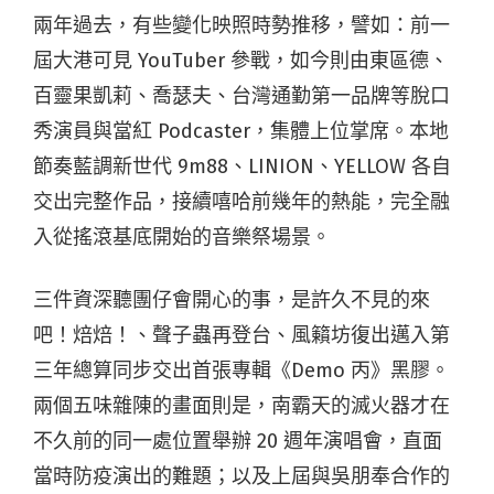
兩年過去，有些變化映照時勢推移，譬如：前一
屆大港可見 YouTuber 參戰，如今則由東區德、
百靈果凱莉、喬瑟夫、台灣通勤第一品牌等脫口
秀演員與當紅 Podcaster，集體上位掌席。本地
節奏藍調新世代 9m88、LINION、YELLOW 各自
交出完整作品，接續嘻哈前幾年的熱能，完全融
入從搖滾基底開始的音樂祭場景。
三件資深聽團仔會開心的事，是許久不見的來
吧！焙焙！、聲子蟲再登台、風籟坊復出邁入第
三年總算同步交出首張專輯《Demo 丙》黑膠。
兩個五味雜陳的畫面則是，南霸天的滅火器才在
不久前的同一處位置舉辦 20 週年演唱會，直面
當時防疫演出的難題；以及上屆與吳朋奉合作的