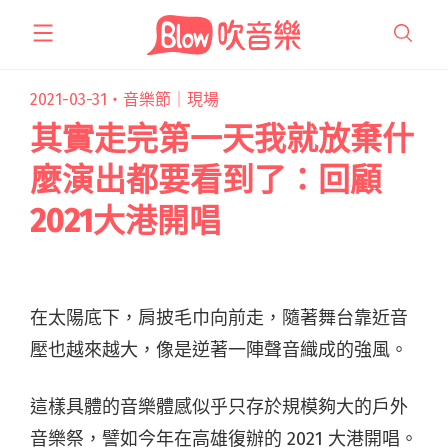
跳
至
主
要
2021-03-31・
音樂節｜現場
內
其實走完第一天我就放棄什
容
麼演出都要看到了：回顧
2021大港開唱
在太陽底下，肩披毛巾向前走，隨著舞台靠近音
壓也越來越大，像是逆著一陣聲音織成的強風。
這樣具體的音樂體感似乎只存於規模夠大的戶外
音樂祭，譬如今年在高雄復辦的 2021 大港開唱。