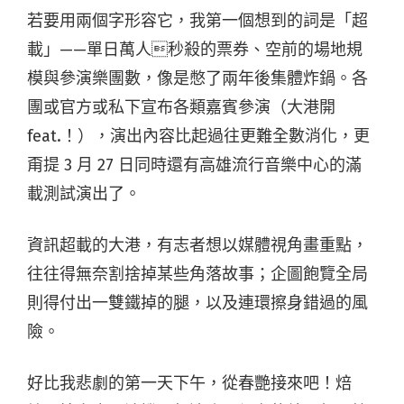
若要用兩個字形容它，我第一個想到的詞是「超
載」——單日萬人秒殺的票券、空前的場地規
模與參演樂團數，像是憋了兩年後集體炸鍋。各
團或官方或私下宣布各類嘉賓參演（大港開
feat.！），演出內容比起過往更難全數消化，更
甭提 3 月 27 日同時還有高雄流行音樂中心的滿
載測試演出了。
資訊超載的大港，有志者想以媒體視角畫重點，
往往得無奈割捨掉某些角落故事；企圖飽覽全局
則得付出一雙鐵掉的腿，以及連環擦身錯過的風
險。
好比我悲劇的第一天下午，從春艷接來吧！焙