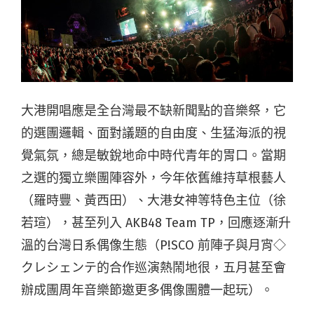
大港開唱應是全台灣最不缺新聞點的音樂祭，它
的選團邏輯、面對議題的自由度、生猛海派的視
覺氣氛，總是敏銳地命中時代青年的胃口。當期
之選的獨立樂團陣容外，今年依舊維持草根藝人
（羅時豐、黃西田）、大港女神等特色主位（徐
若瑄），甚至列入 AKB48 Team TP，回應逐漸升
溫的台灣日系偶像生態（P!SCO 前陣子與月宵◇
クレシェンテ的合作巡演熱鬧地很，五月甚至會
辦成團周年音樂節邀更多偶像團體一起玩）。