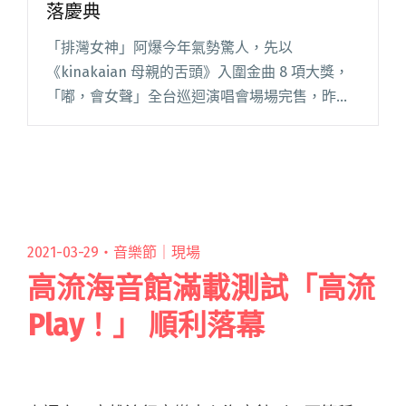
落慶典
「排灣女神」阿爆今年氣勢驚人，先以
《kinakaian 母親的舌頭》入圍金曲 8 項大獎，
「嘟，會女聲」全台巡迴演唱會場場完售，昨
（26）日在「高雄流行音樂中心」LIVE
WAREHOUSE 畫下完美句點。 下周末金曲獎即將
揭曉，高雄場是阿閱讀全文 "阿爆金曲獎前最後
演出 將高雄場化身部落慶典"
2021-03-29・
音樂節｜現場
高流海音館滿載測試「高流
Play！」 順利落幕