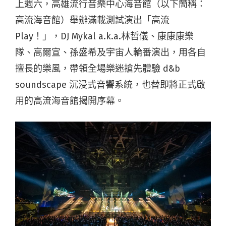
上週六，高雄流行音樂中心海音館（以下簡稱：
高流海音館）舉辦滿載測試演出「高流
Play！」，DJ Mykal a.k.a.林哲儀、康康康樂
隊、高爾宣、孫盛希及宇宙人輪番演出，用各自
擅長的樂風，帶領全場樂迷搶先體驗 d&b
soundscape 沉浸式音響系統，也替即將正式啟
用的高流海音館揭開序幕。