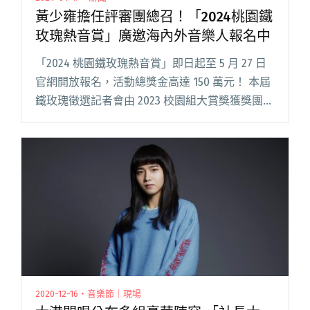
黃少雍擔任評審團總召！「2024桃園鐵
玫瑰熱音賞」廣邀海內外音樂人報名中
「2024 桃園鐵玫瑰熱音賞」即日起至 5 月 27 日
官網開放報名，活動總獎金高達 150 萬元！ 本屆
鐵玫瑰徵選記者會由 2023 校園組大賞獎獲獎團隊
「羊駝小姐」開場，加上評審團總召黃少雍、金
曲樂團血肉果汁機聯手站台，共同推動 202閱讀
全文 "黃少雍擔任評審團總召！「2024桃園鐵玫
瑰熱音賞」廣邀海內外音樂人報名中"
2020-12-16・音樂節｜現場