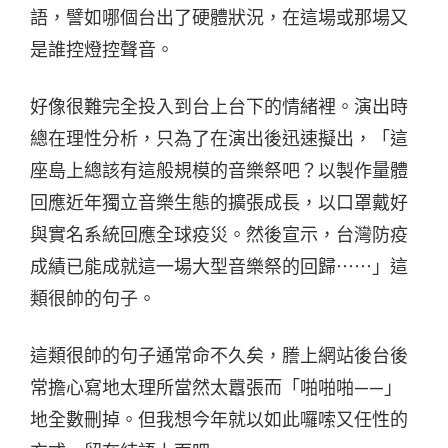
語，譬如哪個台出了硬體狀況，在這場或那場又
是誰控燈控聲音。
好像很難完全投入到台上台下的情緒裡。演出時
總在理性分析，只為了在演出後迅速擬出，「這
座島上總該有這般規模的音樂祭吧？以製作量體
回應近年獨立音樂生態的擴張成長，以口罩戴好
與實名系統回應全球疫災。然後宣示，台灣防疫
成績已能成就這一場大型音樂祭的回歸⋯⋯」這
類很帥的句子。
這類很帥的句子通常命不久矣，謄上網站後台後
常擔心寫地太理所當然太囂張而「啪啪啪——」
地全數刪掉。但我想今年就以如此囉嗦又任性的