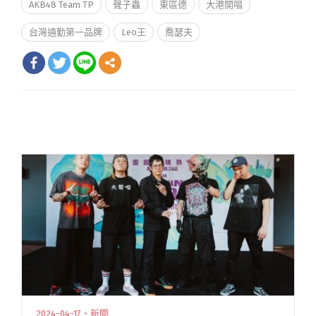
AKB48 Team TP
聲子蟲
東區德
大港開唱
台灣通勤第一品牌
Leo王
喬瑟夫
2024-04-17・新聞