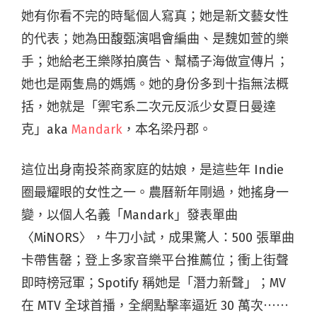
她有你看不完的時髦個人寫真；她是新文藝女性
的代表；她為田馥甄演唱會編曲、是魏如萱的樂
手；她給老王樂隊拍廣告、幫橘子海做宣傳片；
她也是兩隻鳥的媽媽。她的身份多到十指無法概
括，她就是「禦宅系二次元反派少女夏日曼達
克」aka
Mandark
，本名梁丹郡。
這位出身南投茶商家庭的姑娘，是這些年 Indie
圈最耀眼的女性之一。農曆新年剛過，她搖身一
變，以個人名義「Mandark」發表單曲
〈MiNORS〉，牛刀小試，成果驚人：500 張單曲
卡帶售罄；登上多家音樂平台推薦位；衝上街聲
即時榜冠軍；Spotify 稱她是「潛力新聲」；MV
在 MTV 全球首播，全網點擊率逼近 30 萬次⋯⋯