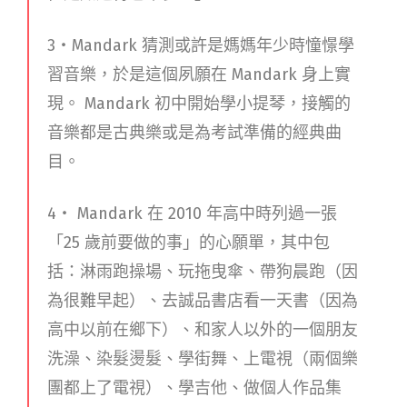
3・Mandark 猜測或許是媽媽年少時憧憬學
習音樂，於是這個夙願在 Mandark 身上實
現。 Mandark 初中開始學小提琴，接觸的
音樂都是古典樂或是為考試準備的經典曲
目。
4・ Mandark 在 2010 年高中時列過一張
「25 歲前要做的事」的心願單，其中包
括：淋雨跑操場、玩拖曳傘、帶狗晨跑（因
為很難早起）、去誠品書店看一天書（因為
高中以前在鄉下）、和家人以外的一個朋友
洗澡、染髮燙髮、學街舞、上電視（兩個樂
團都上了電視）、學吉他、做個人作品集