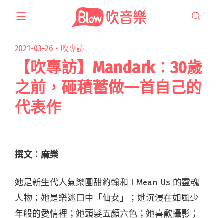
跳
至
主
要
2021-03-26・
吹專訪
內
【吹專訪】Mandark：30歲
容
之前，砸積蓄做一首自己的
代表作
撰文：麻樂
她是新生代人氣樂團甜約翰和 I Mean Us 的靈魂
人物；她是樂迷口中「仙女」；她沉浸在如風少
年般的愛情裡；她頭髮五顏六色；她喜歡攝影；