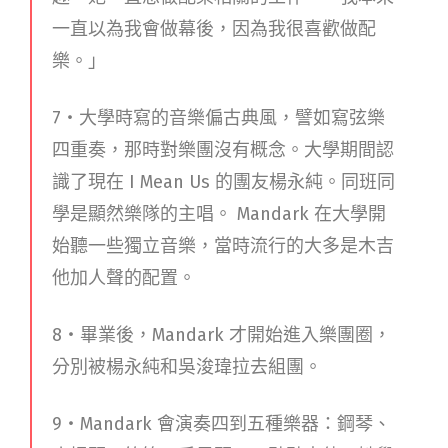
一直以為我會做幕後，因為我很喜歡做配
樂。」
7・大學時寫的音樂偏古典風，譬如寫弦樂
四重奏，那時對樂團沒有概念。大學期間認
識了現在 I Mean Us 的團友楊永純。同班同
學是顯然樂隊的主唱。 Mandark 在大學開
始聽一些獨立音樂，當時流行的大多是木吉
他加人聲的配置。
8・畢業後，Mandark 才開始進入樂團圈，
分別被楊永純和吳浚瑋拉去組團。
9・Mandark 會演奏四到五種樂器：鋼琴、