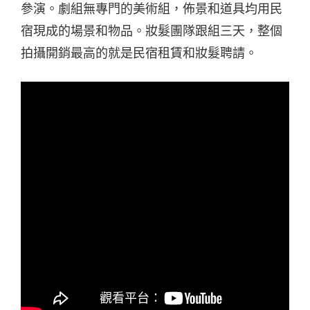
參演。劇組無專門的美術組，佈景和道具均用民
宿現成的場景和物品。妝髮團隊跟組三天，整個
拍攝開銷最高的就是民宿租賃和妝髮聘請。