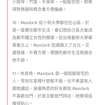
小提琴、竹笛、手風琴、一點點吉他。她覺
得對樂器有概念會方便編曲。
10・Mandark 從小到大學都住在山區，於
是一直嚮往都市生活，會幻想自己長大後成
為都市獨立女性的模樣。從台南藝術大學畢
業後北上，Mandark 迅速融入了台北，交
通發達、外賣方便，便捷的都市生活再適合
她不過。
11・休息時，Mandark 是一個很廢很宅的
人，常待在家裡什麼都不做，也不希望有人
跟她講話。身邊熟悉的好友都知 Mandark
不喜歡出門，於是主動登門拜訪，她覺得這
樣很貼心。