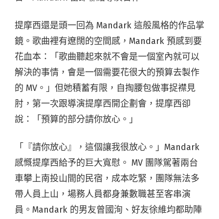
提摩西還是頭一回為 Mandark 這般風格的作品掌
鏡。歌曲裡有遼闊的空間感，Mandark 預感到要
花血本：「歌曲聽起來就不會是一個室內就可以
解決的事情，會是一個需要花很大的預算去製作
的 MV。」但她積蓄有限，自掏腰包做事捉襟見
肘，第一次跟導演提摩西開企劃會，提摩西卻
說：「預算的部分請你放心。」
「『請你放心』，這個讓我很放心。」Mandark
感慨提摩西給予的巨大寬慰。 MV 團隊駕著兩台
車攀上南投山間的民宿，成本吃緊，團隊無法多
帶人員上山，場務人員都身兼數職甚至客串演
員。Mandark 的男友曾國洵、好友徐維均都助陣