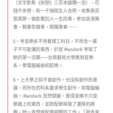
（文字影集《迷戀》三百本搶購一空）、花
錢不多想、和一千個陌生人合照、收集兩百
張黑膠、做影響別人一生的事、參加浪漫舞
會、騎重型機車、開獨奏會⋯⋯
5・考音樂系不用看理工科目，不用念一輩
子不可能懂的東西，於是 Mandark 考取了
她的第一志願——台南藝術大學應用音樂
系，學電腦編曲和配樂。
6・上大學之前不會創作，也沒有創作的意
識，而所在的科系要求學生創作，用電腦編
曲。 Mandark 忽然開竅，覺得音樂不只是
樂譜上的東西，並對配樂萌發了濃厚的興
趣，她一直想做配樂相關的工作，「我本來