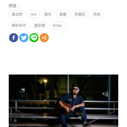
標籤：
萬志軒
Hot
顏社
春艷
李權哲
持修
導聆新作
薩麥爾
A2dac