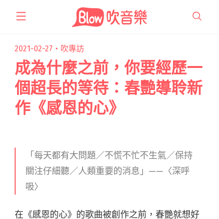
跳
至
主
要
2021-02-27・
吹專訪
內
成為什麼之前，你要經歷一
容
個超長的等待：春艷導聆新
作《感恩的心》
「每天都有大問題／不慌不忙不生氣／保持
關注仔細聽／人類重要的消息」——〈深呼
吸〉
在《感恩的心》的歌曲被創作之前，春艷就想好