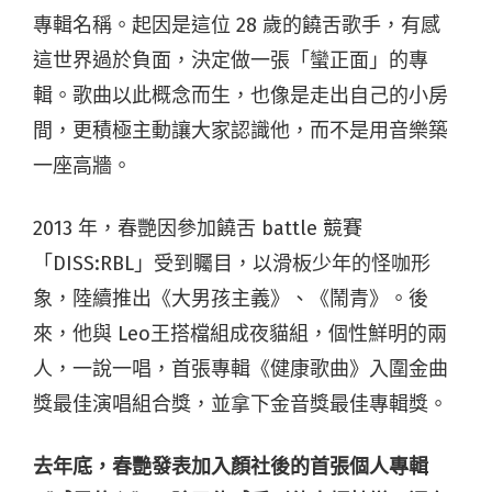
專輯名稱。起因是這位 28 歲的饒舌歌手，有感
這世界過於負面，決定做一張「蠻正面」的專
輯。歌曲以此概念而生，也像是走出自己的小房
間，更積極主動讓大家認識他，而不是用音樂築
一座高牆。
2013 年，春艷因參加饒舌 battle 競賽
「DISS:RBL」受到矚目，以滑板少年的怪咖形
象，陸續推出《大男孩主義》、《鬧青》。後
來，他與 Leo王搭檔組成夜貓組，個性鮮明的兩
人，一說一唱，首張專輯《健康歌曲》入圍金曲
獎最佳演唱組合獎，並拿下金音獎最佳專輯獎。
去年底，春艷發表加入顏社後的首張個人專輯