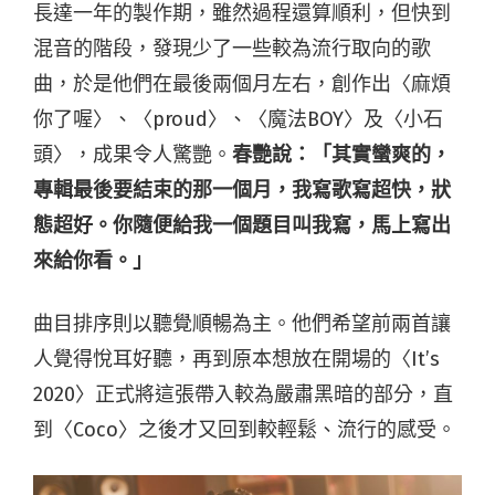
長達一年的製作期，雖然過程還算順利，但快到
混音的階段，發現少了一些較為流行取向的歌
曲，於是他們在最後兩個月左右，創作出〈麻煩
你了喔〉、〈proud〉、〈魔法BOY〉及〈小石
頭〉，成果令人驚艷。
春艷說：「其實蠻爽的，
專輯最後要結束的那一個月，我寫歌寫超快，狀
態超好。你隨便給我一個題目叫我寫，馬上寫出
來給你看。」
曲目排序則以聽覺順暢為主。他們希望前兩首讓
人覺得悅耳好聽，再到原本想放在開場的〈It’s
2020〉正式將這張帶入較為嚴肅黑暗的部分，直
到〈Coco〉之後才又回到較輕鬆、流行的感受。