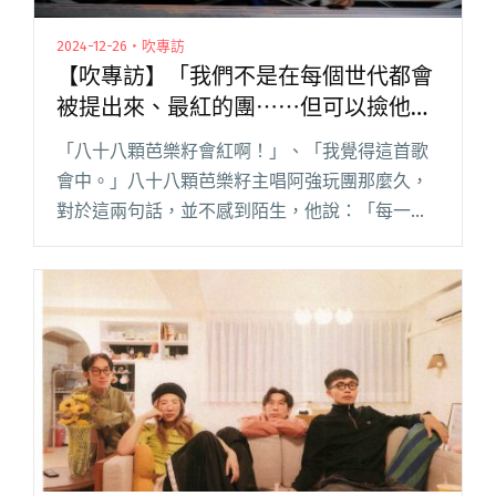
2024-12-26・吹專訪
【吹專訪】「我們不是在每個世代都會
被提出來、最紅的團⋯⋯但可以撿他們
剩的。」——八十八顆芭樂籽阿強聊B
「八十八顆芭樂籽會紅啊！」、「我覺得這首歌
級哲學與新專輯《浪漫野球戰士列傳》
會中。」八十八顆芭樂籽主唱阿強玩團那麼久，
對於這兩句話，並不感到陌生，他說：「每一個
製作人都這樣覺得，但沒有一次成功過。」 挑在
八十八顆芭樂籽出發韓國巡演的前一晚，我們與
主唱阿強相約於民權公園壘球場閱讀全文 "【吹
專訪】「我們不是在每個世代都會被提出來、最
紅的團⋯⋯但可以撿他們剩的。」——八十八顆
芭樂籽阿強聊B級哲學與新專輯《浪漫野球戰士列
傳》"