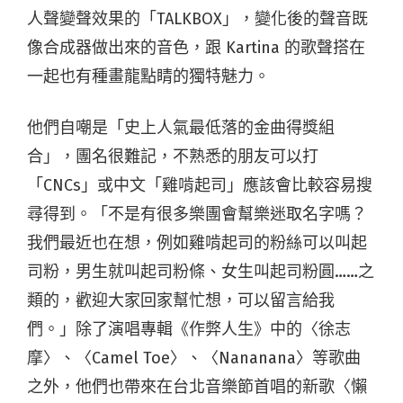
人聲變聲效果的「TALKBOX」，變化後的聲音既
像合成器做出來的音色，跟 Kartina 的歌聲搭在
一起也有種畫龍點睛的獨特魅力。
他們自嘲是「史上人氣最低落的金曲得獎組
合」，團名很難記，不熟悉的朋友可以打
「CNCs」或中文「雞啃起司」應該會比較容易搜
尋得到。「不是有很多樂團會幫樂迷取名字嗎？
我們最近也在想，例如雞啃起司的粉絲可以叫起
司粉，男生就叫起司粉條、女生叫起司粉圓……之
類的，歡迎大家回家幫忙想，可以留言給我
們。」除了演唱專輯《作弊人生》中的〈徐志
摩〉、〈Camel Toe〉、〈Nananana〉等歌曲
之外，他們也帶來在台北音樂節首唱的新歌〈懶