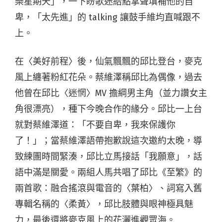
樂星期天」，一下盼歌迷給點掌聲填補他的自
卑，「太先進」的 talking 讓鼓手維均直喊跟不
上。
在〈美好前程〉後，仙氣飄飄的邱比登台，麥克
風上纏著粉紅花朵。蔡維澤稱邱比為偶像，過去
他曾在邱比〈迷惘〉MV 擔綱男主角（並力讚女主
角很漂亮），種下今晚合作的緣分。邱比一上台
就對蔡維澤道：「不要自卑，我來保護你
了！」；當蔡維澤語帶抱歉說這次邀約太晚，導
致練團時間緊湊，邱比立馬接話「我願意」，話
語中滿是關愛。兩組人馬共唱了邱比《至繁》的
兩首歌：融合搖滾與電音的〈葉柏〉、詞寫入舊
專輯名稱的〈柔黃〉，邱比肢體與眼神極具魅
力，最後還將麥克風上的花灑進觀眾海。