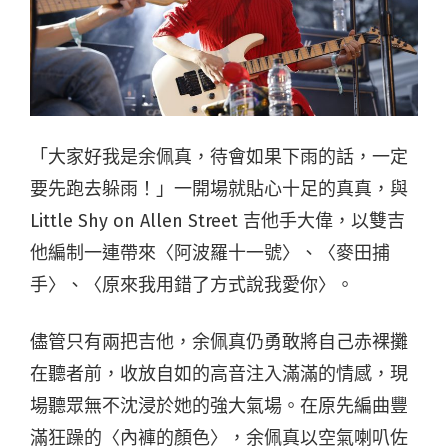
「大家好我是余佩真，待會如果下雨的話，一定
要先跑去躲雨！」一開場就貼心十足的真真，與
Little Shy on Allen Street 吉他手大偉，以雙吉
他編制一連帶來〈阿波羅十一號〉、〈麥田捕
手〉、〈原來我用錯了方式說我愛你〉。
儘管只有兩把吉他，余佩真仍勇敢將自己赤裸攤
在聽者前，收放自如的高音注入滿滿的情感，現
場聽眾無不沈浸於她的強大氣場。在原先編曲豐
滿狂躁的〈內褲的顏色〉，余佩真以空氣喇叭佐