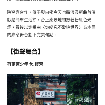
除驚喜合作，傻子與白痴今天也將浪漫新曲首演
獻給簡單生活節，台上應景地飄散著粉紅色光
煙，最後以定番曲〈你終究不愛這世界〉為本屆
的綠意舞台劃下完美句點。
【街聲舞台】
荷爾蒙少年 ft. 修齊