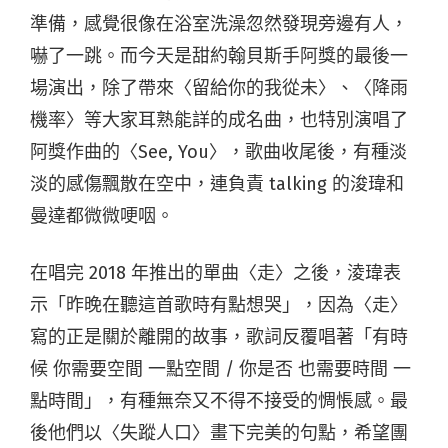
準備，感覺很像在浴室洗澡忽然發現旁邊有人，
嚇了一跳。而今天是甜約翰貝斯手阿獎的最後一
場演出，除了帶來〈留給你的我從未〉、〈降雨
機率〉等大家耳熟能詳的成名曲，也特別演唱了
阿獎作曲的〈See, You〉，歌曲收尾後，有種淡
淡的感傷飄散在空中，連負責 talking 的浚瑋和
曼達都微微哽咽。
在唱完 2018 年推出的單曲〈走〉之後，淩瑋表
示「昨晚在聽這首歌時有點想哭」，因為〈走〉
寫的正是關於離開的故事，歌詞反覆唱著「有時
候 你需要空間 一點空間 / 你是否 也需要時間 一
點時間」，有種無奈又不得不接受的惆悵感。最
後他們以〈失蹤人口〉畫下完美的句點，希望團