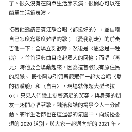
了。很久沒有在簡單生活節表演，很開心可以在
簡單生活節表演。」
接著他邀請嘉賓江靜合唱〈都挺好的〉，並自嘲
自己怎麼寫那麼難唱的歌；〈愛我別走〉的前奏
吉他一下，全場立刻歡呼，然後是〈思念是一種
病〉，首首經典曲目喚起眾人的回憶；而唱〈再
見〉時他要全場動起來，因為這首歌很有原住民
的感覺。 最後阿嶽引領著觀眾們一起大合唱〈愛
的初體驗〉和〈自由〉，現場就像超大型卡拉
ok，只見人們臉上掛著滿足的笑容，與身旁的朋
友一起開心唱著歌，融洽和諧的場景令人十分感
動。簡單生活節也在這溫馨的氛圍中，向紛擾憂
煩的 2020 道別，與大家一起邁向新的 2021 年。