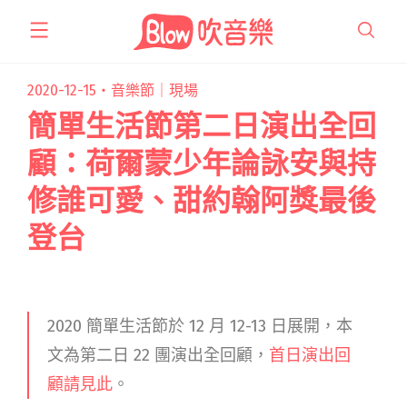
跳
至
主
要
2020-12-15・
音樂節｜現場
內
簡單生活節第二日演出全回
容
顧：荷爾蒙少年論詠安與持
修誰可愛、甜約翰阿獎最後
登台
2020 簡單生活節於 12 月 12-13 日展開，本
文為第二日 22 團演出全回顧，
首日演出回
顧請見此
。