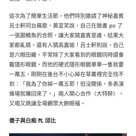
這次為了簡單生活節，他們特別邀請了神秘嘉賓
呂士軒同台飆歌，黃宣笑說，自己在臉書 po 了
一張跟鱒魚的合照，讓大家猜嘉賓是誰，結果大
家都亂猜，還有人猜高嘉瑜！呂士軒則說，自己
是六眼田雞，平常除了大家看到的眼鏡同時還會
戴隱形眼鏡，而他的硬式隱形眼鏡單單一隻就要
一萬五，剛剛在後台不小心掉在草叢裡完全找不
到：「我為了你掉一萬五耶！但沒關係，多表演
幾場就賺回來了。」兩人開心合作〈大特醉〉，
又唱又跳讓全場觀眾大飽眼福。
傻子與白痴 ft. 邱比