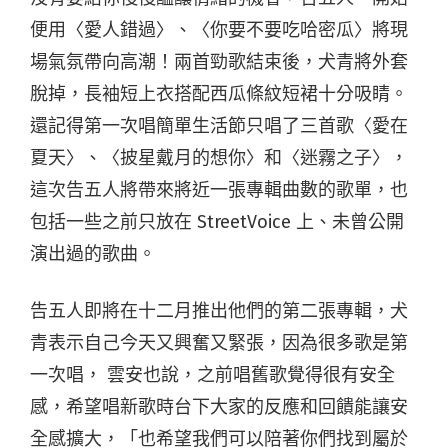
便用〈愛人錯過〉、〈你要不要吃哈密瓜〉將現
場氣氛帶向高潮！兩首勁歌結束後，犬青將外套
脫掉，長袖短上衣搭配西瓜條紋短裙十分吸睛。
還記得第一次唱簡單生活節只唱了三首歌〈愛在
夏天〉、〈披星戴月的想你〉和〈迷霧之子〉，
這次告五人將帶來將近一張專輯曲數的歌單，也
包括一些之前只放在 StreetVoice 上、未曾公開
演出過的歌曲。
告五人即將在十二月推出他們的第二張專輯，犬
青表示自己今天又興奮又緊張，因為很多歌是第
一次唱， 雲安也說，之前唱舊歌覺得很有安全
感，希望唱新歌時台下大家的反應和回饋能讓安
全感擴大，「也希望我們可以陪著你們找到屬於