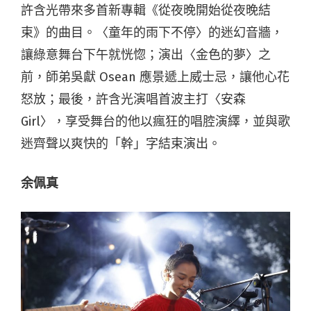
許含光帶來多首新專輯《從夜晚開始從夜晚結
束》的曲目。〈童年的雨下不停〉的迷幻音牆，
讓綠意舞台下午就恍惚；演出〈金色的夢〉之
前，師弟吳獻 Osean 應景遞上威士忌，讓他心花
怒放；最後，許含光演唱首波主打〈安森
Girl〉，享受舞台的他以瘋狂的唱腔演繹，並與歌
迷齊聲以爽快的「幹」字結束演出。
余佩真