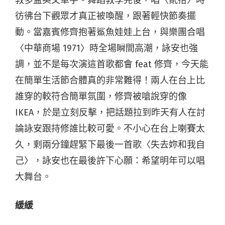
彷彿台下觀眾才真正被喚醒，跟著輕快節奏擺
動。當嘉賓修齊抱著鯊魚娃娃上台，與樂團合唱
〈中華商場 1971〉時全場瞬間高潮，詠安也強
調，並不是每次演這首歌都會 feat 修齊，今天能
在簡單生活節合體真的非常難得！兩人在台上比
誰穿的較符合簡單氛圍，修齊被嗆說穿的像
IKEA，於是立刻反擊，把話題拉到昨天有人在討
論詠安跟持修誰比較可愛。不小心在台上喇賽太
久，剩兩分鐘趕緊下最後一首歌〈失去妳和我自
己〉，詠安也在最後許下心願：希望明年可以唱
大舞台。
緩緩