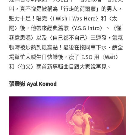
叫，真不愧是被稱為「行走的荷爾蒙」的男人，
魅力十足！唱完〈I Wish I Was Here〉和〈太
陽〉後，他帶來經典舊歌〈Y.S.G Intro〉、〈懂
我意思嗎〉以及〈自己都不自己〉三連發，氣氛
頓時被炒熱到最高點！最後在拖同事下水、請全
場幫忙大喊生日快樂後，瘦子 E.SO 用〈Wait〉
和〈伯父〉兩首新專輯曲目跟大家說再見。
張震嶽 Ayal Komod