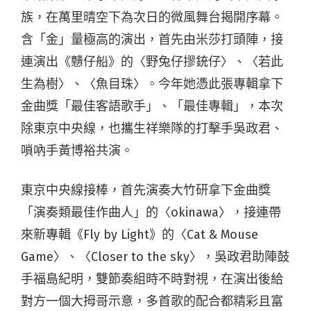
族，在萬里晴空下為次日的微風舞台揭開序幕。
含「金」量極高的演出，首先由米莎打頭陣，接
連演出《戇仔船》的〈野兔仔摎銃仔〉、〈若此
生為樹〉、〈魚目珠〉。今年她憑此張專輯拿下
金曲獎「最佳客語歌手」、「最佳專輯」，本次
除東京中央線，也攜生祥樂隊的打擊手吳政君、
嗩吶手黃博裕共演。
東京中央線接棒，首先演奏大竹研拿下金曲獎
「演奏類最佳作曲人」的〈okinawa〉，接連帶
來新專輯《Fly by Light》的〈Cat & Mouse
Game〉、〈Closer to the sky〉，吳政君助陣鼓
手福島紀明，雙節奏組時不時對視，在演出後給
對方一個大拇哥示意，多首歌的配合都精彩且富