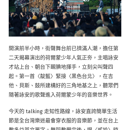
開演前半小時，街聲舞台前已擠滿人潮，擔任第
二天揭幕演出的荷爾蒙少年人氣正夯，主唱詠安
才站上台、朝台下靦腆地揮手，立刻尖叫聲四
起。第一首〈靛藍〉緊接〈黑色台北〉，在吉
他、貝斯、鼓所建構好的三角地基之上，聽眾們
隨著詠安的歌聲進入荷爾蒙少年的音樂世界。
今天的 talking 走知性路線，詠安直誇簡單生活
節是全台灣樂迷最會穿衣服的音樂節，並在台上
教多益英文單字。舞蹈教學完後，唱〈貳拾〉時