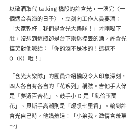
以敬酒取代 talking 橋段的許含光，一演完〈一
個適合看海的日子〉，立刻向工作人員要酒：
「大家乾杯！我們是含光大樂隊！」才剛喝下
肚，沒想到這瓶卻是台下樂迷搞丟的酒，許含光
搞笑對他喊話：「你的酒不是冰的！這樣不
O（K）哦！」
「含光大樂隊」的團員介紹橋段令人印象深刻，
四人各自有各自的「花系列」稱號。吉他手大偉
是「夢遺百合花」、鼓手小 D 是「亂倫玉蘭
花」、貝斯手高潮則是「爆漿七里香」。輪到許
含光自己時，他嬌羞道：「小弟我，激情含羞草
～」