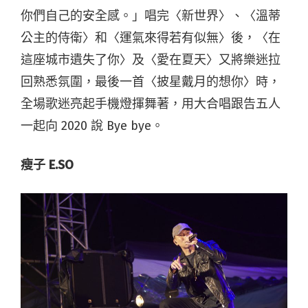
你們自己的安全感。」唱完〈新世界〉、〈溫蒂
公主的侍衛〉和〈運氣來得若有似無〉後，〈在
這座城市遺失了你〉及〈愛在夏天〉又將樂迷拉
回熟悉氛圍，最後一首〈披星戴月的想你〉時，
全場歌迷亮起手機燈揮舞著，用大合唱跟告五人
一起向 2020 說 Bye bye。
瘦子 E.SO