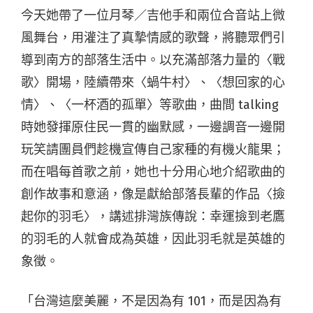
今天她帶了一位月琴／吉他手和兩位合音站上微
風舞台，用灌注了真摯情感的歌聲，將聽眾們引
導到南方的部落生活中。以充滿部落力量的〈戰
歌〉開場，陸續帶來〈蝸牛村〉、〈想回家的心
情〉、〈一杯酒的孤單〉等歌曲，曲間 talking
時她發揮原住民一貫的幽默感，一邊調音一邊開
玩笑請團員們趁機宣傳自己家種的有機火龍果；
而在唱每首歌之前，她也十分用心地介紹歌曲的
創作故事和意涵，像是獻給部落長輩的作品〈撿
起你的羽毛〉，講述排灣族傳說：幸運撿到老鷹
的羽毛的人就會成為英雄，因此羽毛就是英雄的
象徵。
「台灣這麼美麗，不是因為有 101，而是因為有