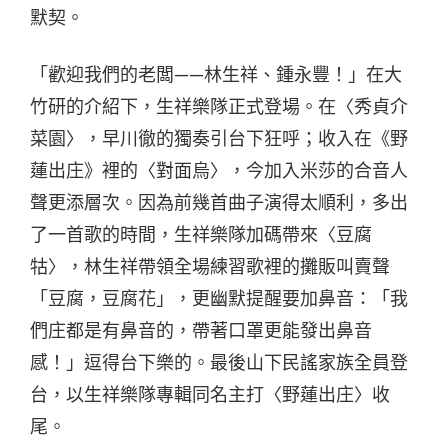
默契。
「歡迎我們的老闆——林生祥、鍾永豐！」在大
竹研的介紹下，生祥樂隊正式登場。在〈秀貞介
菜園〉，早川徹的獨奏引台下狂呼；收入在《野
蓮出庄》裡的〈對面烏〉，今加入米莎的合音人
聲更添層次。因為前幾首曲子演得太順利，多出
了一首歌的時間，生祥樂隊加碼帶來〈豆腐
牯〉，林生祥帶領全場練習歌裡的攤販叫賣聲
「豆腐，豆腐花」，更幽默提醒要加鼻音：「我
們庄都是有鼻音的，帶著口罩更能發出鼻音
感！」逗得台下樂的。最後山下民謠家族全員登
台，以生祥樂隊專輯同名主打〈野蓮出庄〉收
尾。