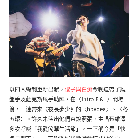
以四人編制重新出發，
傻子與白痴
今晚還帶了鍵
盤手及薩克斯風手助陣，在〈Intro F & I〉開場
後，一連帶來《夜長夢少》的〈hoydea〉、〈冬
五環〉。許久未演出他們直說緊張，主唱蔡維澤
多次呼喊「我愛簡單生活節」，一下稱今是「快