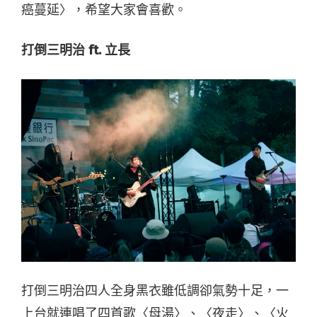
癌蔓延〉，希望大家會喜歡。
打倒三明治 ft. 立長
打倒三明治四人全身黑衣雖低調卻氣勢十足，一
上台就連唱了四首歌〈母湯〉、〈夜走〉、〈火