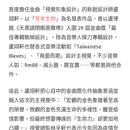
首度擔任金曲「視覺形象設計」的新銳設計師盧
翊軒，以「
見本生物
」為名發表作品，曾以盧律
銘《天黑請閉眼原聲帶》入圍 29 屆金曲獎「最
佳專輯裝幀設計」。除為音樂人操刀專輯設計，
盧翊軒也替各式音樂活動如「Taiwanese
Waves」、「南面而歌」設計主視覺，不少音樂
人如：9m88、滅火器、鄭宜農⋯⋯等都曾與他合
作。
這此，盧翊軒把心目中的金曲獎化作抽象意涵並
融入這次的主視覺中：「宏觀的金色象徵著至高
的榮譽，微觀的金色充滿生命的多樣性，雖受疫
情影響，但最終想要傳達的『生命力』卻更加地
凸顯。」視覺總監林呈軒也表示今年因為疫情充