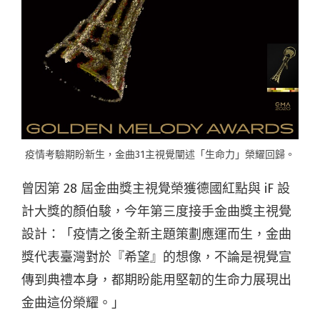
疫情考驗期盼新生，金曲31主視覺闡述「生命力」榮耀回歸。
曾因第 28 屆金曲獎主視覺榮獲德國紅點與 iF 設
計大獎的顏伯駿，今年第三度接手金曲獎主視覺
設計：「疫情之後全新主題策劃應運而生，金曲
獎代表臺灣對於『希望』的想像，不論是視覺宣
傳到典禮本身，都期盼能用堅韌的生命力展現出
金曲這份榮耀。」