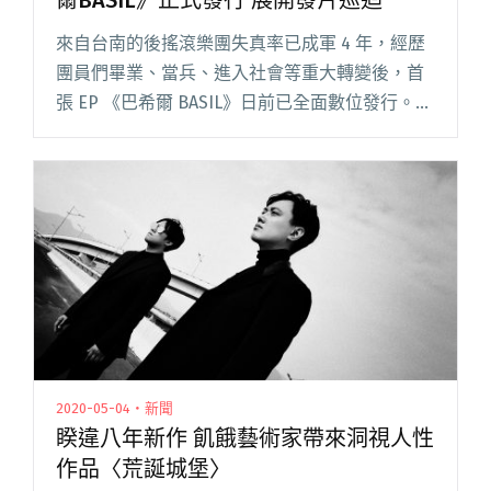
爾BASIL》正式發行 展開發片巡迴
來自台南的後搖滾樂團失真率已成軍 4 年，經歷
團員們畢業、當兵、進入社會等重大轉變後，首
張 EP 《巴希爾 BASIL》日前已全面數位發行。歷
時一年製作完成這張集結團員們對於這個世界的
看法的作品，這也是團員們獻給自己青春最後的
告白信。 關於閱讀全文 "台南後搖滾樂團失真率
首張EP 《巴希爾BASIL》正式發行 展開發片巡
迴"
2020-05-04・新聞
睽違八年新作 飢餓藝術家帶來洞視人性
作品〈荒誕城堡〉