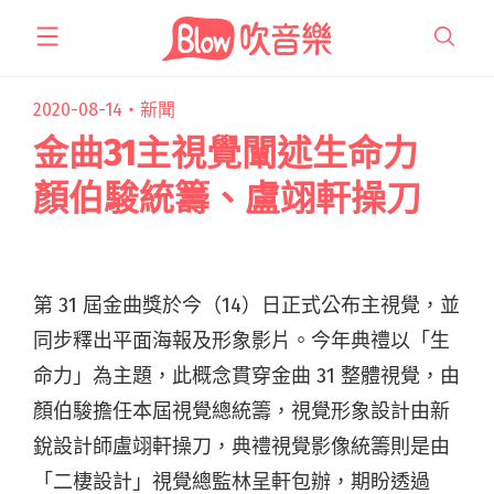
跳
至
主
要
2020-08-14・
新聞
內
金曲31主視覺闡述生命力
容
顏伯駿統籌、盧翊軒操刀
第 31 屆金曲獎於今（14）日正式公布主視覺，並
同步釋出平面海報及形象影片。今年典禮以「生
命力」為主題，此概念貫穿金曲 31 整體視覺，由
顏伯駿擔任本屆視覺總統籌，視覺形象設計由新
銳設計師盧翊軒操刀，典禮視覺影像統籌則是由
「二棲設計」視覺總監林呈軒包辦，期盼透過