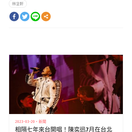
林呈軒
2023-03-20・新聞
相隔七年來台開唱！陳奕迅7月在台北