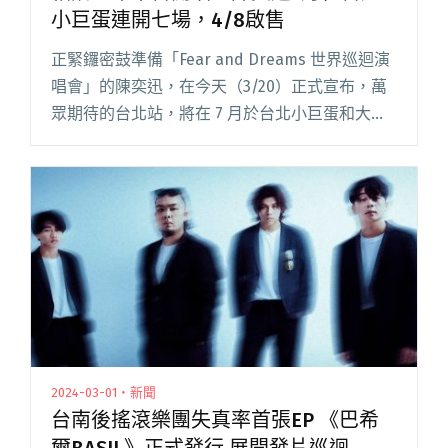
小巨蛋連開七場，4/8啟售
正緊鑼密鼓準備「Fear and Dreams 世界巡迴演
唱會」的陳奕迅，在今天（3/20）正式宣布，萬
眾期待的台北站，將在 7 月於台北小巨蛋和大家
相見。這是 Eason 睽違 7 年後，再度站上小巨蛋
開唱，限定 7 場在 4 月 8 日閱讀全文 "相隔七年
來台開唱！陳奕迅7月在台北小巨蛋連開七場，
4/8啟售"
2024-03-01・新聞
台南後搖滾樂團失真率首張EP 《巴希