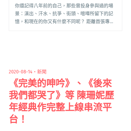
你還記得八年前的自己，那些曾投身參與過的場
景：演出、汗水、抗爭、街頭、喧嘩所留下的記
憶，和現在的你又有什麼不同呢？ 距離首張專輯
《夏娃。上帝之死》時隔八年，沈寂許久的飢餓
藝術家，選擇在疫情蔓延之際釋出全新作品〈荒
誕城堡〉，以充滿想像性的歌詞閱讀全文 "睽違
八年新作 飢餓藝術家帶來洞視人性作品〈荒誕城
堡〉"
2020-08-14・
新聞
《完美的呻吟》、《後來
我們都哭了》等 陳珊妮歷
年經典作完整上線串流平
台！