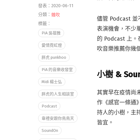
發表：2020-06-11
分類：
雜吹
儘管 Podca
標籤：
表演機會，不少
PiA 吳蓓雅
的 Podcast
愛情霓虹燈
吹音樂推薦你幾個
胖虎 punkhoo
PiA 的音樂收發室
小樹 & S
Midi 楊士弘
其實早在疫情尚未爆發
胖虎的人生相談室
作《感官一條通
Podcast
持人的小樹，主
韋禮安跟你鳥鳥天
皆宜。
SoundOn