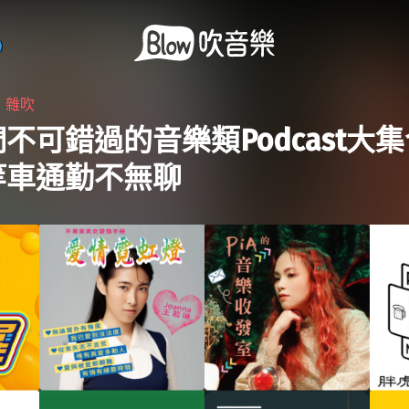
・
雜吹
不可錯過的音樂類Podcast大
等車通勤不無聊