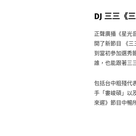
DJ 三三《
正聲廣播《星光音
開了新節目 《
到當初參加選秀
誰，也能跟著三
包括台中粗殘代表
手「婁峻碩」以及來
來遲》節目中暢