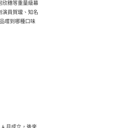
何欣穗等重量級幕
劇演員賀瓏、知名
將品嚐到哪種口味
 4 月成立，後來