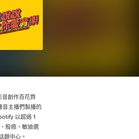
種影音創作百花齊
聲音主播們製播的
ify 以超過 1
靈果、股癌、敏迪選
群話題中心。