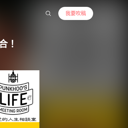
我要吹稿
集合！