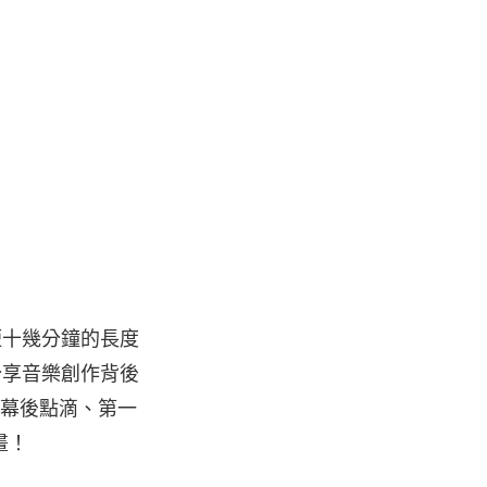
短十幾分鐘的長度
分享音樂創作背後
的幕後點滴、第一
畫！