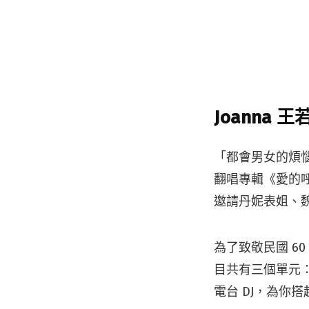
Joanna
「都會男女的煩
翻唱專輯《愛的呼喚》
邀請丹妮表姐、
為了致敬民國 6
目共有三個單元：
電台 DJ，為你