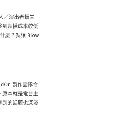
作人／演出者頓失
移到製播成本較低
什麼？就讓 Blow
ndOn 製作團隊合
。原本就是電台主
聊到的話題也深淺