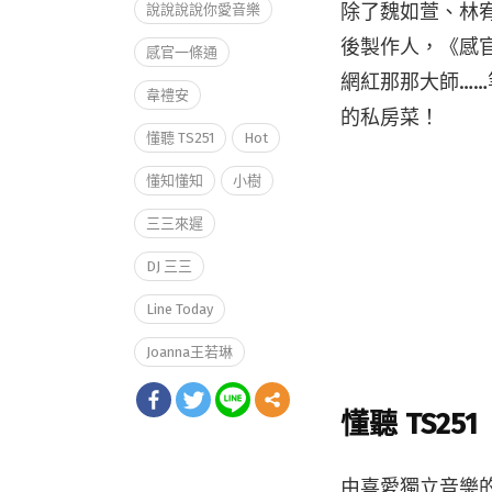
除了魏如萱、林
說說說說你愛音樂
後製作人，《感
感官一條通
網紅那那大師…
韋禮安
的私房菜！
懂聽 TS251
Hot
懂知懂知
小樹
三三來遲
DJ 三三
Line Today
Joanna王若琳
懂聽 TS2
由喜愛獨立音樂的