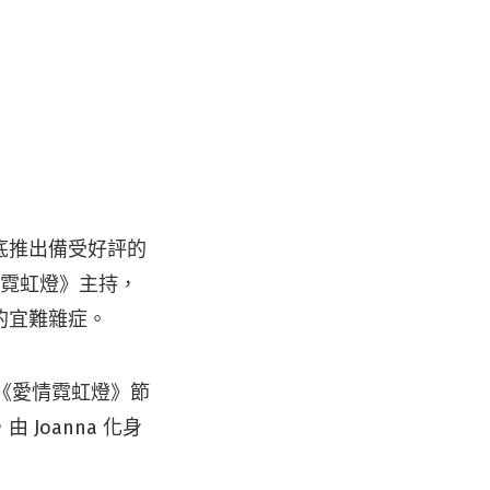
底推出備受好評的
《愛情霓虹燈》主持，
的宜難雜症。
t《愛情霓虹燈》節
Joanna 化身