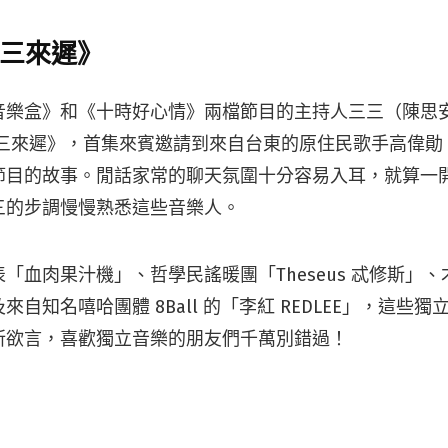
三三來遲》
樂盒》和《十時好心情》兩檔節目的主持人三三（陳思安）也
三三來遲》，首集來賓邀請到來自台東的原住民歌手高偉勛
節目的故事。閒話家常的聊天氛圍十分容易入耳，就算一
三的步調慢慢熟悉這些音樂人。
「血肉果汁機」、哲學民謠暖團「Theseus 忒修斯」
自知名嘻哈團體 8Ball 的「李紅 REDLEE」，這些
所欲言，喜歡獨立音樂的朋友們千萬別錯過！