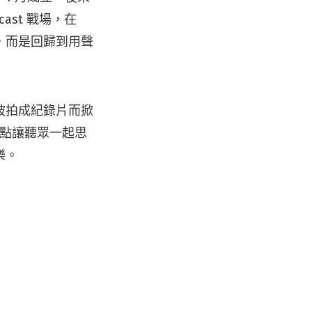
ast 戰場，在
，而是回歸到用聲
被拍成紀錄片而掀
觀點讓聽眾一起思
樂。