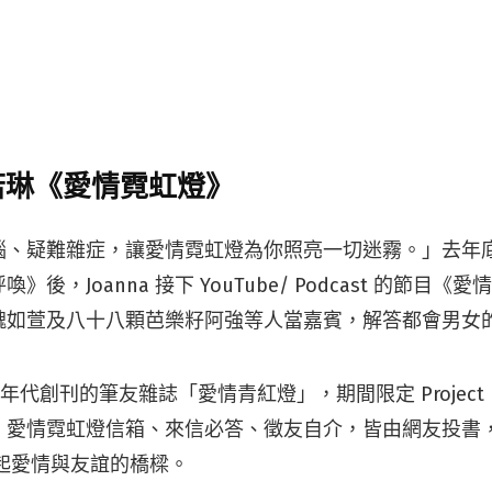
 王若琳《愛情霓虹燈》
惱、疑難雜症，讓愛情霓虹燈為你照亮一切迷霧。」去年
後，Joanna 接下 YouTube/ Podcast 的節目
魏如萱及八十八顆芭樂籽阿強等人當嘉賓，解答都會男女
0 年代創刊的筆友雜誌「愛情青紅燈」，期間限定 Projec
愛情霓虹燈信箱、來信必答、徵友自介，皆由網友投書，由 
搭起愛情與友誼的橋樑。