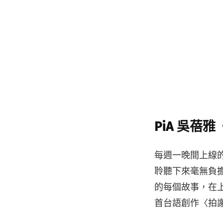
‎PiA 吳蓓
每週一晚間上線的
聆聽下來毫無負擔
的每個故事，在
首台語創作〈拍