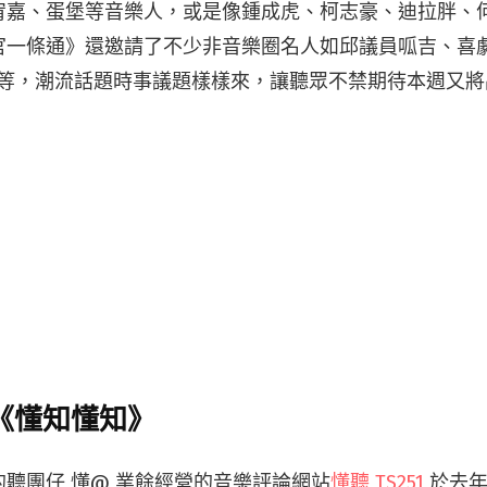
宥嘉、蛋堡等音樂人，或是像鍾成虎、柯志豪、迪拉胖、
官一條通》還邀請了不少非音樂圈名人如邱議員呱吉、喜
…等，潮流話題時事議題樣樣來，讓聽眾不禁期待本週又
51《懂知懂知》
聽團仔 懂@ 業餘經營的音樂評論網站
懂聽 TS251
於去年