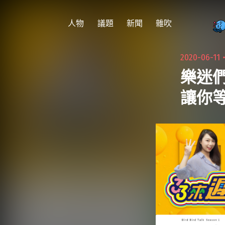
跳
至
人物
議題
新聞
雜吹
主
要
2020-06-11
內
樂迷們
容
讓你