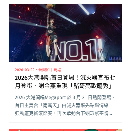
過，很謝謝每個在她身邊曾提供幫助的人，閱讀
全文 "Yuki Lovey 勞嘉怡即將發片！釋出新
MV〈沒關係〉男主角竟是……"
2026-03-22・音樂節｜現場
2026大港開唱首日登場！滅火器宣布七
月登蛋、謝金燕重現「豬哥亮歌廳秀」
2026 大港開唱Megaport 於 3 月 21 日熱鬧登場，
首日主舞台「南霸天」由滅火器率先點燃情緒，
強勁龐克搖滾節奏，再次牽動台下觀眾緊密情
緒；李竺芯攜手變裝皇后妮妃雅，合力帶來一場
最「痟」的雙姝對決，招牌金曲〈足芳足芳〉在