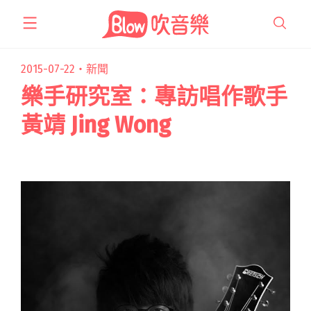
跳
至
主
要
2015-07-22・
新聞
內
樂手研究室：專訪唱作歌手
容
黃靖 Jing Wong