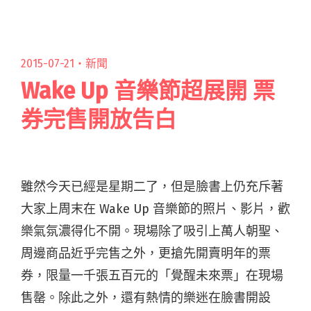
讀全文 "2024「下酒祭」12月於高流登場！10組
台韓樂團演出、「黑白大廚」李美英將親臨現場
烹飪韓食"
2015-07-21・
新聞
Wake Up 音樂節超展開 票
券完售開放告白
雖然今天已經是星期二了，但是臉書上仍充斥著
大家上周末在 Wake Up 音樂節的照片、影片，歡
樂氣氛濃得化不開。現場除了吸引上萬人朝聖、
周邊商品近乎完售之外，更搶先開賣明年的票
券，限量一千張五百元的「覺醒未來票」在現場
售罄。除此之外，還有熱情的樂迷在臉書開設