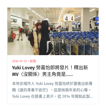
2016-07-12・新聞
Yuki Lovey 勞嘉怡即將發片！釋出新
MV〈沒關係〉男主角竟是……
本地女唱作人 Yuki Lovey 勞嘉怡終於要推出新專
輯《誰的青春不迷茫》，這是她兩年來的心聲。
Yuki Lovey 在臉書上表示，從 2014 年開始此製作
唱片至今，每個難關都是以本著去死的心態來渡