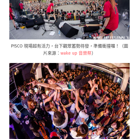
P!SCO 現場超有活力，台下觀眾蓄勢待發，準備衝撞囉！（圖
片來源：
wake up 音樂祭
）