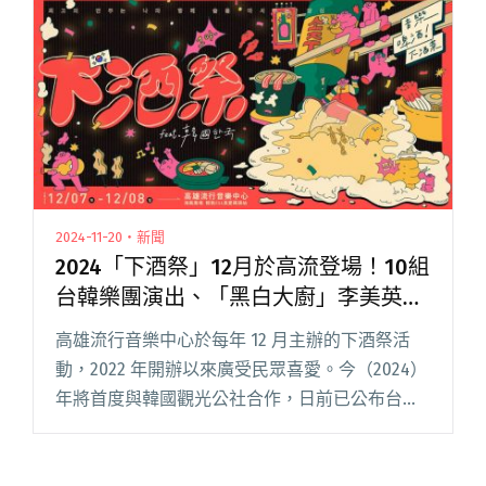
港邊響起閱讀全文 "2026大港開唱首日登場！滅
火器宣布七月登蛋、謝金燕重現「豬哥亮歌廳
秀」"
2024-11-20・新聞
2024「下酒祭」12月於高流登場！10組
台韓樂團演出、「黑白大廚」李美英將
親臨現場烹飪韓食
高雄流行音樂中心於每年 12 月主辦的下酒祭活
動，2022 年開辦以來廣受民眾喜愛。今（2024）
年將首度與韓國觀光公社合作，日前已公布台韓
樂團精彩卡司，今日（11/20）更宣布近期在串流
平台 Netflix 料理競賽節目《黑白大廚：料理階閱