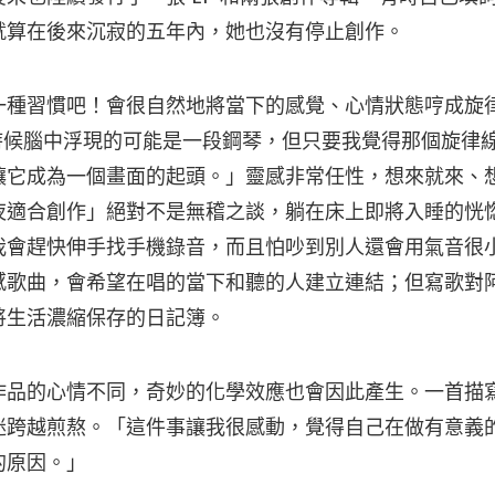
就算在後來沉寂的五年內，她也沒有停止創作。
一種習慣吧！會很自然地將當下的感覺、心情狀態哼成旋
al，有時候腦中浮現的可能是一段鋼琴，但只要我覺得那個旋
讓它成為一個畫面的起頭。」靈感非常任性，想來就來、
夜適合創作」絕對不是無稽之談，躺在床上即將入睡的恍
我會趕快伸手找手機錄音，而且怕吵到別人還會用氣音很
感歌曲，會希望在唱的當下和聽的人建立連結；但寫歌對
將生活濃縮保存的日記簿。
作品的心情不同，奇妙的化學效應也會因此產生。一首描
迷跨越煎熬。「這件事讓我很感動，覺得自己在做有意義
的原因。」