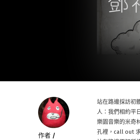
站在路邊採訪初
人：我們相約平日
樂園音樂的米奇
孔裡，call 
作者 /