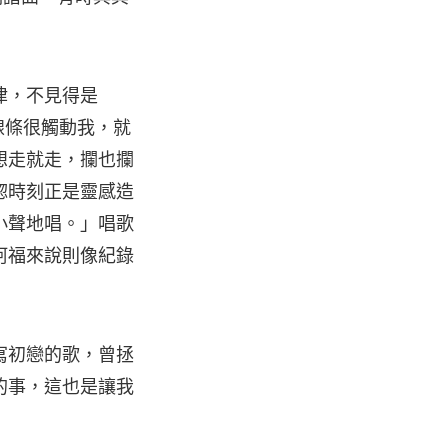
律，不見得是
律線條很觸動我，就
想走就走，攔也攔
惚時刻正是靈感造
小聲地唱。」唱歌
阿福來說則像紀錄
寫初戀的歌，曾拯
的事，這也是讓我