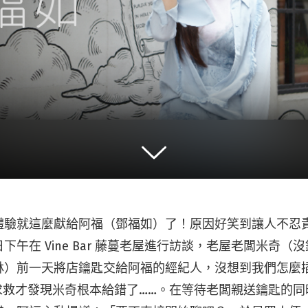
體驗就這麼獻給阿福（鄧福如）了！原因好笑到讓人不忍
下午在 Vine Bar 藤蔓老屋進行訪談，老屋老闆米奇（
林）前一天將店鑰匙交給阿福的經紀人，沒想到我們怎麼
out 求救才發現米奇根本給錯了……。在等待老闆親送鑰匙的