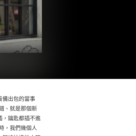
責備出包的當事
沒錯、就是那個新
插，鑰匙都插不進
同時，我們幾個人