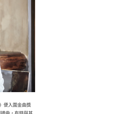
！》便入圍金曲獎
詞譜曲，有時與其