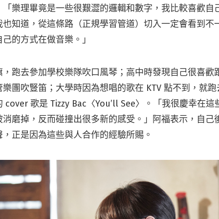
。「樂理畢竟是一些很艱澀的邏輯和數字，我比較喜歡自
我也知道，從這條路（正規學習管道）切入一定會看到不
自己的方式在做音樂。」
旗，跑去參加學校樂隊吹口風琴；高中時發現自己很喜歡
樂團吹豎笛；大學時因為想唱的歌在 KTV 點不到，就
over 歌是 Tizzy Bac〈You’ll See〉。「我很慶
被消磨掉，反而碰撞出很多新的感受。」阿福表示，自己
聲，正是因為這些與人合作的經驗所賜。