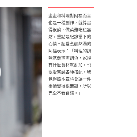
畫畫和料理對阿福而言
也是一種創作，就算畫
得很醜、做菜難吃也無
妨，重點是紀錄當下的
心情。超愛煮麵熬湯的
阿福表示：「料理的調
味就像畫畫調色，家裡
有什麼食材就亂加，也
很愛嘗試各種搭配。我
覺得照本宣科會讓一件
事情變得很無趣，所以
完全不看食譜。」