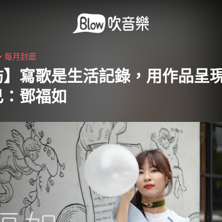
0・
每月封面
訪】寫歌是生活記錄，用作品呈
己：鄧福如