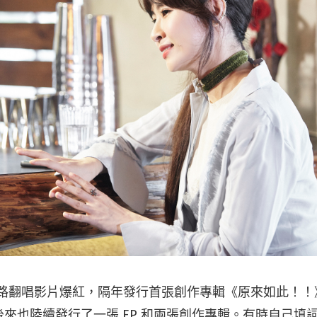
因網路翻唱影片爆紅，隔年發行首張創作專輯《原來如此！
來也陸續發行了一張 EP 和兩張創作專輯。有時自己填