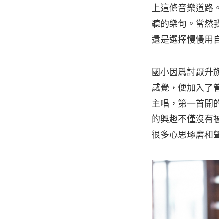
上這條音樂道路
聽的樂句。當然
還是選擇慢慢用
國小因爲討厭升
感覺，便加入了管
主唱，第一首開的 c
的興趣不僅沒有
很多心思琢磨和