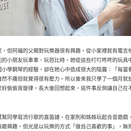
家，但阿福的父親對玩樂器很有興趣，從小家裡就有電吉
別的小朋友玩車車、玩芭比時，她從這些叮叮咚咚的玩具
國小學鋼琴的經驗，卻在她心中造成很大的陰霾：「每當
雖然不痛但就覺得很有壓力。所以後來我只學了一個月就
只好偷偷背旋律，長大後回想起來，這件事反倒讓自己在
。
感幫同學寫流行歌的直笛譜，在家則和姊姊玩起合音遊戲
消磨興趣，但光是以玩樂的方式「做自己喜歡的事」，無