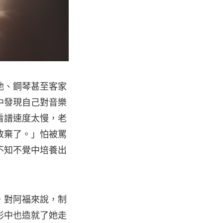
他、鋼琴甚至客家
中發現自己對音樂
看譜速度太慢，老
放棄了。」怕被罵
不知不覺中培養出
，對阿福來說，制
形中也造就了她走