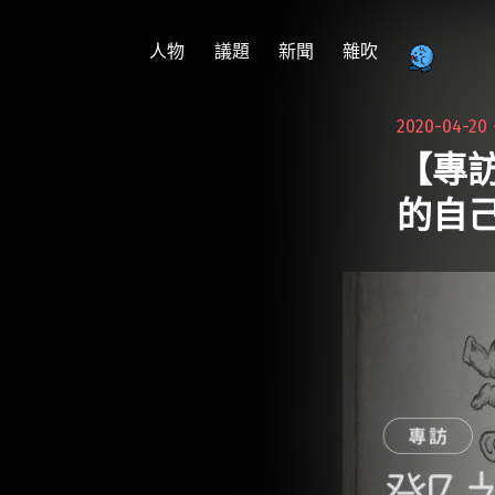
跳
至
人物
議題
新聞
雜吹
主
要
2020-04-2
內
【專
容
的自