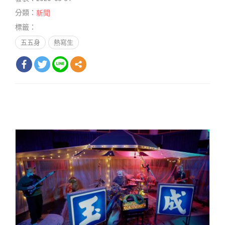
分類：
新聞
標籤：
五五身
熱寫生