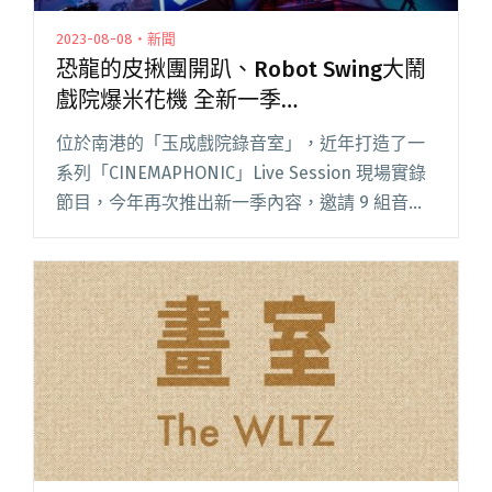
2023-08-08・新聞
恐龍的皮揪團開趴、Robot Swing大鬧
戲院爆米花機 全新一季
「CINEMAPHONIC」搞笑登場
位於南港的「玉成戲院錄音室」，近年打造了一
系列「CINEMAPHONIC」Live Session 現場實錄
節目，今年再次推出新一季內容，邀請 9 組音樂
人參與，包含：昆蟲白、Robot Swing、五五
身、非人物種、恐龍的皮、赤楊、溫蒂漫閱讀全
文 "恐龍的皮揪團開趴、Robot Swing大鬧戲院爆
米花機 全新一季「CINEMAPHONIC」搞笑登場"