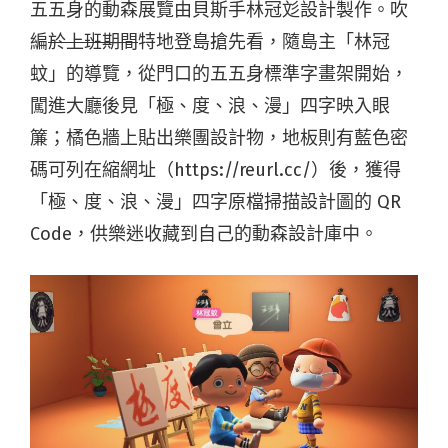
五五身的動森展覽由貝斯手林冠彣設計製作。吹
編
於上班期間
特地登島搶先看，隨島主「林冠
蚊」的導覽，從門口的五五身標準字畫架開始，
闖進大廳後見「極、度、浪、漫」四字映入眼
簾；橘色牆上貼出樂團設計物，地板則有藍色密
碼可列在縮網址（https://reurl.cc/）後，獲得
「極、度、浪、漫」四字原檔掃描設計圖的 QR
Code，供樂迷收藏到自己的動森設計庫中。