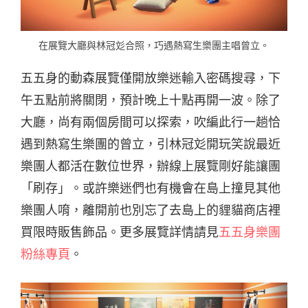
在展覽大廳與林冠彣合照，巧遇熱寫生樂團主唱曾立。
五五身的動森展覽僅開放樂迷輸入密碼搜尋，下
午五點前將關閉，預計晚上十點再開一波。除了
大廳，尚有兩個房間可以探索，吹編此行一趟恰
遇到熱寫生樂團的曾立，引林冠彣開玩笑說最近
樂團人都活在數位世界，辦線上展覽剛好能讓團
「刷存」。或許樂迷們也有機會在島上撞見其他
樂團人唷，離開前也別忘了去島上的貍貓商店裡
買限時販售飾品。更多展覽詳情請見
五五身樂團
粉絲專頁
。