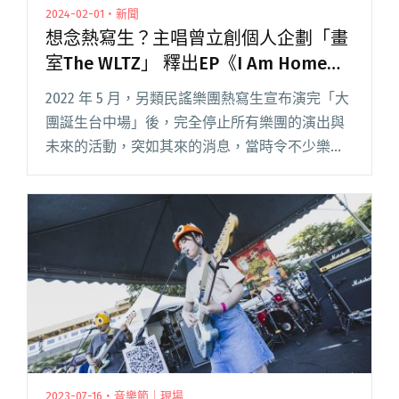
2024-02-01・新聞
想念熱寫生？主唱曾立創個人企劃「畫
室The WLTZ」 釋出EP《I Am Home
Now》
2022 年 5 月，另類民謠樂團熱寫生宣布演完「大
團誕生台中場」後，完全停止所有樂團的演出與
未來的活動，突如其來的消息，當時令不少樂迷
難過不已。 在經過一段時間的沉澱，主唱曾立於
去年底一個人回到錄音室，與知名製作人老王
（王昱辰）錄製了 3閱讀全文 "想念熱寫生？主唱
曾立創個人企劃「畫室The WLTZ」 釋出EP《I
Am Home Now》"
2023-07-16・音樂節｜現場