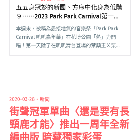
五五身冠彣的新團、方序中化身為低階
９⋯⋯2023 Park Park Carnival第一
天，你可能錯過演出！
本週末，被稱為最接地氣的音樂祭「Park Park
Carnival 叭叭嘉年華」在花博公園「熱」力開
唱！第一天除了在叭叭舞台登場的禁藥王Ｘ栗子
＋潮州土狗、鶴 The Crane、wannasleep 及 Leo
王，其它舞台無論是搖滾或嘻哈閱讀全文 "五五
身冠彣的新團、方序中化身為低階９⋯⋯2023
Park Park Carnival第一天，你可能錯過演出！"
2020-03-28・
新聞
街聲冠軍單曲〈還是要有長
頸鹿才能〉推出一周年全新
編曲版 暗藏獨家彩蛋