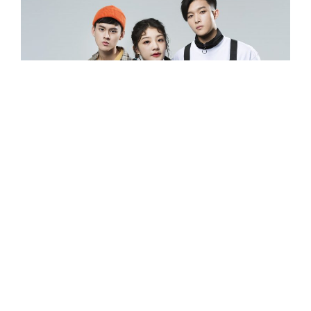
今年平均年齡 19 歲的「沒有才能」，是目前華語
饒舌圈少見的男女混聲組合。三人共同替學校創
作了畢業歌曲〈還是要有長頸鹿才能〉，發表至
網路後一舉稱霸 StreetVoice 街聲排行榜長達九
個月，囊括 Hip-Hop 榜冠軍、全類型冠軍，並成
為 StreetVoice 街聲 2019 年度歌曲第三名。同