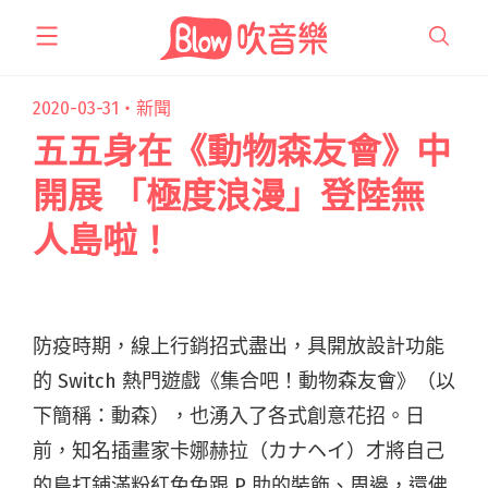
跳
至
主
要
2020-03-31・
新聞
內
五五身在《動物森友會》中
容
開展 「極度浪漫」登陸無
人島啦！
防疫時期，線上行銷招式盡出，具開放設計功能
的 Switch 熱門遊戲《集合吧！動物森友會》（以
下簡稱：動森），也湧入了各式創意花招。日
前，知名插畫家卡娜赫拉（カナヘイ）才將自己
的島打鋪滿粉紅兔兔跟 P 助的裝飾、周邊，還佛