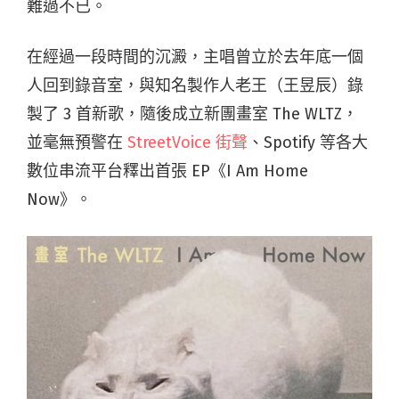
難過不已。
在經過一段時間的沉澱，主唱曾立於去年底一個
人回到錄音室，與知名製作人老王（王昱辰）錄
製了 3 首新歌，隨後成立新團畫室 The WLTZ，
並毫無預警在
StreetVoice 街聲
、Spotify 等各大
數位串流平台釋出首張 EP《I Am Home
Now》。