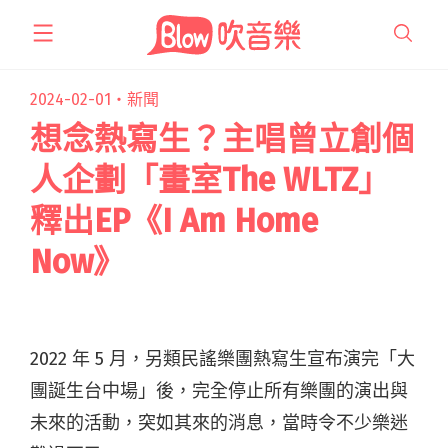
跳
至
主
要
2024-02-01・
新聞
內
想念熱寫生？主唱曾立創個
容
人企劃「畫室The WLTZ」
釋出EP《I Am Home
Now》
2022 年 5 月，另類民謠樂團熱寫生宣布演完「大
團誕生台中場」後，完全停止所有樂團的演出與
未來的活動，突如其來的消息，當時令不少樂迷