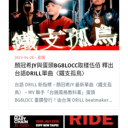
2023-04-28・新聞
顏冠希JY與蛋頭BG8LOCC取樣伍佰 釋出
台語DRILL單曲〈鐵支孤鳥〉
台語 DRILL 新指標，顏冠希JY 最新單曲〈鐵支孤
鳥〉，MV 聯手「台饒風格教科書」蛋頭
BG8LOCC 重鑽發行！由台灣 DRILL beatmaker
Allen Flex 操刀編曲與混音，〈鐵支孤鳥〉名稱呼
應伍佰經典歌曲〈樹枝孤鳥〉閱讀全文 "顏冠希JY
與蛋頭BG8LOCC取樣伍佰 釋出台語DRILL單曲