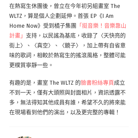
在熱寫生休團後，曾立在今年初另組畫室 The
WLTZ，算是個人企劃延伸。首張 EP《I Am
Home Now》受到橘子集團
「挺音樂！音樂靠山
計畫」
支持，以民謠為基底，收錄了〈天快亮的
街上〉、〈真空〉、〈鏡子〉，加上帶有自省意
味的歌詞，相較於熱寫生的搖滾風格，整體可能
更樸質寧靜一些。
有趣的是，畫室 The WLTZ 的
臉書粉絲專頁
成立
不到一天，僅有大頭照與封面相片，資訊透露不
多，無法得知其他成員有誰，希望不久的將來能
在現場看到他們的演出，以及更完整的專輯！