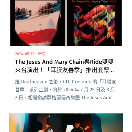
〈鐵支孤鳥〉"
2024-05-12・新聞
The Jesus And Mary Chain與Ride雙雙
來台演出！「耳膜友善季」推出套票兩
團一次看
繼 Deafheaven 之後，ULC Presents 的「耳膜友
善季」系列企劃，將於 2024 年 7 月 25 日及 8 月
2 日，相繼邀請蘇格蘭傳奇樂團 The Jesus And
Mary Chian 以及英國 Ride，在今年閱讀全文
"The Jesus And Mary Chain與Ride雙雙來台演
出！「耳膜友善季」推出套票兩團一次看"