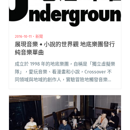
2016-10-11・新聞
展現音樂 + 小說的世界觀 地底樂團發行
純音樂單曲
成立於 1998 年的地底樂團，自稱是「獨立虛擬樂
隊」，愛玩音樂、看漫畫和小說，Crossover 不
同領域與地域的創作人，實驗冒險地觸發音樂多
媒體可塑性，目的與初心只希望接觸更多不同層
面的音樂和樂隊。 接連發行了不同風格的專輯，
地底樂團 閱讀全文 "展現音樂 + 小說的世界觀 地
底樂團發行純音樂單曲"