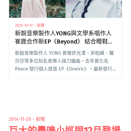
2025-01-17・新聞
新銳音樂製作人YONG與文學系唱作人
崔鹿合作新EP《Beyond》 結合瞪鞋、
後搖元素
新銳音樂製作人 YONG 曾替許光漢、宋柏緯、羅
莎莎等多位知名音樂人操刀編曲，去年曾化名
Peece 發行個人首張 EP《Oneiric》。最新發行
的 EP《Beyond》由他與文學系唱作人崔鹿合
作，結合了瞪鞋、後搖的元素。 《Beyond閱讀
全文 "新銳音樂製作人YONG與文學系唱作人崔鹿
合作新EP《Beyond》 結合瞪鞋、後搖元素"
2014-11-20・
新聞
巨大的轟鳴小巡迴12月登場