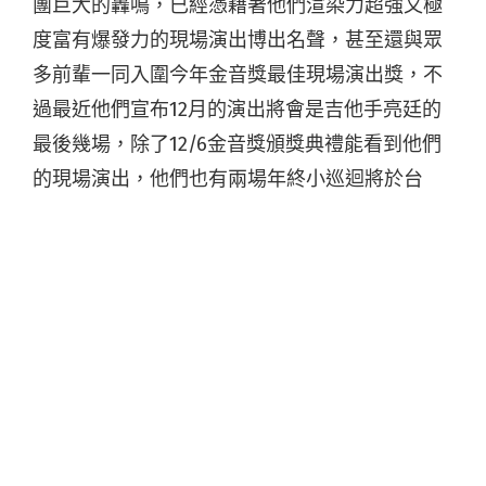
團巨大的轟鳴，已經憑藉著他們渲染力超強又極
度富有爆發力的現場演出博出名聲，甚至還與眾
多前輩一同入圍今年金音獎最佳現場演出獎，不
過最近他們宣布12月的演出將會是吉他手亮廷的
最後幾場，除了12/6金音獎頒獎典禮能看到他們
的現場演出，他們也有兩場年終小巡迴將於台
北、高雄登場，之後他們將會有新的計畫、新的
成員，請大家來歡送亮廷。
現場屆時會販售僅存的幾件登鸛雀樓T-shirt，他
們也感謝大家對於巨大的轟鳴的支持，今年發行
了首張EP《登鸛雀樓》，獲得眾多樂評推薦的他
們，去了很多地方表演，也認識很多新朋友，他
們要對大家說：「不管怎樣到時候來看表演
吧！」