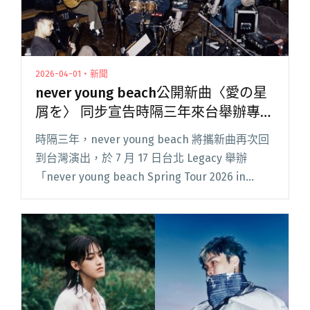
2026-04-01・新聞
never young beach公開新曲〈愛の星
屑を〉 同步宣告時隔三年來台舉辦專
場！
時隔三年，never young beach 將攜新曲再次回
到台灣演出，於 7 月 17 日台北 Legacy 舉辦
「never young beach Spring Tour 2026 in
Taipei」專場！ never young 閱讀全文 "never
young beach公開新曲〈愛の星屑を〉 同步宣告
時隔三年來台舉辦專場！"