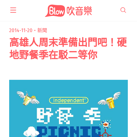
跳
至
主
要
2014-11-20・
新聞
內
高雄人周末準備出門吧！硬
容
地野餐季在駁二等你