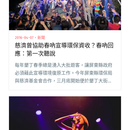
2016-04-07・新聞
慈濟曾協助春吶宣導環保資收？春吶回
應：第一次聽說
每年墾丁春季總是湧入大批遊客，讓屏東縣政府
必須藉此宣導環境復原工作。今年屏東縣環保局
與慈濟基金會合作，三月底開始便於墾丁大街等
遊憩地點設置回收站，動員環保志工勸導民眾垃
圾不落地與資源回收，範圍延伸至鵝鑾鼻春天吶
喊活動範圍，卻讓前往共襄盛舉的閱讀全文 "慈
濟曾協助春吶宣導環保資收？春吶回應：第一次
聽說"