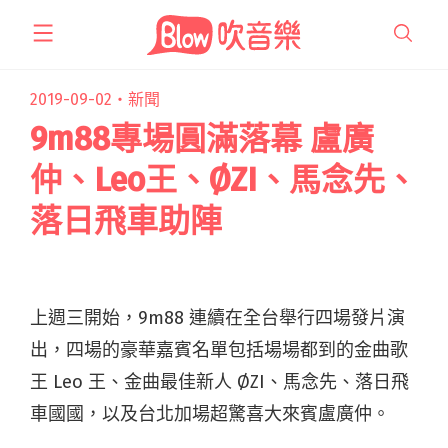
跳
至
主
要
2019-09-02・
新聞
內
9m88專場圓滿落幕 盧廣
容
仲、Leo王、ØZI、馬念先、
落日飛車助陣
上週三開始，9m88 連續在全台舉行四場發片演
出，四場的豪華嘉賓名單包括場場都到的金曲歌
王 Leo 王、金曲最佳新人 ØZI、馬念先、落日飛
車國國，以及台北加場超驚喜大來賓盧廣仲。