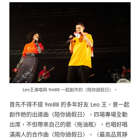
Leo王演唱與 9m88 一起創作的〈陪你過假日〉。
首先不得不提 9m88 的多年好友 Leo 王，曾一起
創作她的出道曲〈陪你過假日〉，四場專場全勤
出席，不但帶來自己的歌〈拖油瓶〉，也唱好唱
滿兩人的合作曲〈陪你過假日〉、〈最高品質靜