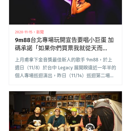
2020-11-15・新聞
9m88台北專場玩開宣告要唱小巨蛋 加
碼承諾「如果你們買票我就從天而
降！」
上月甫拿下金音獎最佳新人的歌手 9m88，於上
週日（11/8）於台中 Legacy 展開睽違近一年半的
個人專場巡迴演出，昨日（11/14）巡迴第二場在
台北 Legacy 展開，早已在開賣不久後秒殺的此
場演出也讓爆滿人潮湧入 Legacy 台閱讀全文
"9m88台北專場玩開宣告要唱小巨蛋 加碼承諾
「如果你們買票我就從天而降！」"