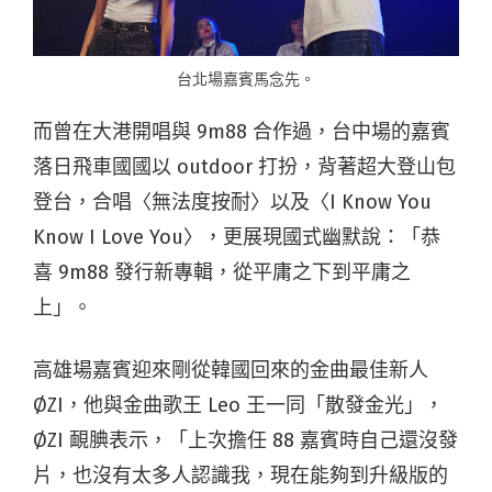
台北場嘉賓馬念先。
而曾在大港開唱與 9m88 合作過，台中場的嘉賓
落日飛車國國以 outdoor 打扮，背著超大登山包
登台，合唱〈無法度按耐〉以及〈I Know You
Know I Love You〉，更展現國式幽默說：「恭
喜 9m88 發行新專輯，從平庸之下到平庸之
上」。
高雄場嘉賓迎來剛從韓國回來的金曲最佳新人
ØZI，他與金曲歌王 Leo 王一同「散發金光」，
ØZI 靦腆表示，「上次擔任 88 嘉賓時自己還沒發
片，也沒有太多人認識我，現在能夠到升級版的