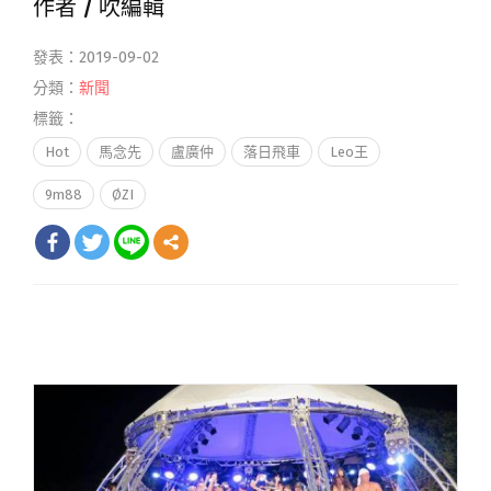
作者 /
吹編輯
發表：2019-09-02
分類：
新聞
標籤：
Hot
馬念先
盧廣仲
落日飛車
Leo王
9m88
ØZI