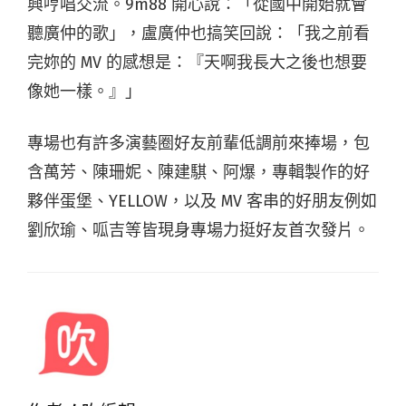
興哼唱交流。9m88 開心說：「從國中開始就會
聽廣仲的歌」，盧廣仲也搞笑回說：「我之前看
完妳的 MV 的感想是：『天啊我長大之後也想要
像她一樣。』」
專場也有許多演藝圈好友前輩低調前來捧場，包
含萬芳、陳珊妮、陳建騏、阿爆，專輯製作的好
夥伴蛋堡、YELLOW，以及 MV 客串的好朋友例如
劉欣瑜、呱吉等皆現身專場力挺好友首次發片。