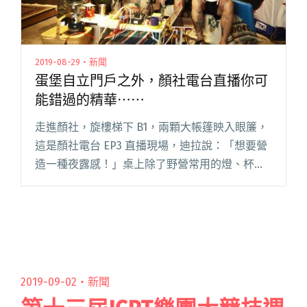
2019-08-29・新聞
蛋堡自立門戶之外，顏社電台直播你可
能錯過的精華⋯⋯
走進顏社，旋樓梯下 B1，兩顆大帳篷映入眼簾，
這是顏社電台 EP3 直播現場，迪拉說：「想要營
造一種夜露感！」桌上除了野營常用的燈、杯
具，還有張「熊」Logo，主題很明確，今晚要來
聊聊顏社與黑熊部落初合作的「大黑熊音樂
祭」，主持人是迪拉胖，閱讀全文 "蛋堡自立門
戶之外，顏社電台直播你可能錯過的精華⋯⋯"
2019-09-02・
新聞