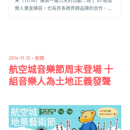
末（11/30）展開一連九天的活動；除了 63 組音
樂人黃金陣容，也有許多跨界跨品牌的合作，譬
如「禾餘麥酒」與「詹記麻辣火鍋」將在現場推
出限定套餐，先前也公布了「甜約翰」會與「在
床閱讀全文 "【2019簡單生活節】StreetVoice將
與Draft Land聯名五款「獨立音樂」調酒"
2014-11-12・
新聞
航空城音樂節周末登場 十
組音樂人為土地正義發聲