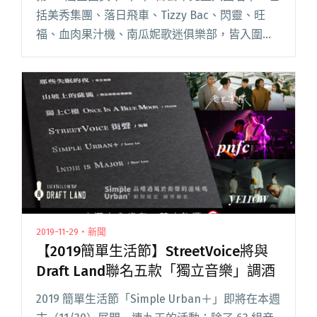
括美秀集團、落日飛車、Tizzy Bac、閃靈、旺
福、血肉果汁機、南瓜妮歌迷俱樂部，皆入圍了
「最佳樂團獎」，名單平均呈現各世代的樂團人
物，競爭激烈。另外，近年名單特別精彩的「最
佳新人獎」，同閱讀全文 "美秀集團、落日飛
車、Tizzy Bac入圍金曲！樂團、新人獎競爭超激
烈"
2019-11-29・新聞
【2019簡單生活節】StreetVoice將與
Draft Land聯名五款「獨立音樂」調酒
2019 簡單生活節「Simple Urban＋」即將在本週