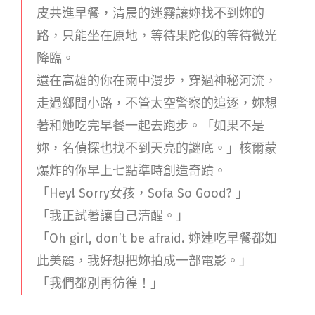
皮共進早餐，清晨的迷霧讓妳找不到妳的
路，只能坐在原地，等待果陀似的等待微光
降臨。
還在高雄的你在雨中漫步，穿過神秘河流，
走過鄉間小路，不管太空警察的追逐，妳想
著和她吃完早餐一起去跑步。「如果不是
妳，名偵探也找不到天亮的謎底。」核爾蒙
爆炸的你早上七點準時創造奇蹟。
「Hey! Sorry女孩，Sofa So Good? 」
「我正試著讓自己清醒。」
「Oh girl, don’t be afraid. 妳連吃早餐都如
此美麗，我好想把妳拍成一部電影。」
「我們都別再彷徨！」