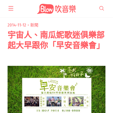
跳
至
主
要
2014-11-12・
新聞
內
宇宙人、南瓜妮歌迷俱樂部
容
起大早跟你「早安音樂會」