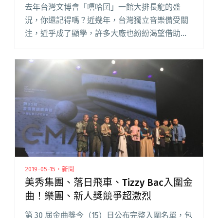
去年台灣文博會「嘻哈囝」一館大排長龍的盛
況，你還記得嗎？近幾年，台灣獨立音樂備受關
注，近乎成了顯學，許多大廠也紛紛渴望借助獨
立音樂人的影響力。文博會作為一年一度的盛
事，反映當代最受矚目的文化力量，今年，獨立
音樂圈自然也沒缺席。 2019年台閱讀全文 "陳錫
煌尬拍謝少年、大團十年限定場 多組跨界演出齊
聚台灣文博會"
2019-05-15・新聞
美秀集團、落日飛車、Tizzy Bac入圍金
曲！樂團、新人獎競爭超激烈
第 30 屆金曲獎今（15）日公布完整入圍名單，包