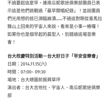
不過要起這麼早，連南瓜妮歌迷俱樂部團員已表
示這是他們挑戰過「最早開唱紀錄」！並說團員
們光用想的就已瀕臨崩潰……不過這對剛從喜馬拉
雅山上回來的宇宙人來說，看來是小事一樁囉！
如果你也是個早起的晨型人，別錯過這場音樂
會！
台大校慶特別活動－台大好日子「早安音樂會」
日期：2014.11.15(六)
時間：07:00~ 09:30
場地：台大總圖前振興草坪
演出者：台大吉他社、宇宙人、南瓜妮歌迷俱樂
部