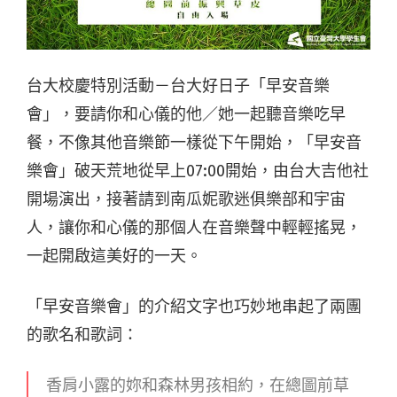
台大校慶特別活動－台大好日子「早安音樂
會」，要請你和心儀的他／她一起聽音樂吃早
餐，不像其他音樂節一樣從下午開始，「早安音
樂會」破天荒地從早上07:00開始，由台大吉他社
開場演出，接著請到南瓜妮歌迷俱樂部和宇宙
人，讓你和心儀的那個人在音樂聲中輕輕搖晃，
一起開啟這美好的一天。
「早安音樂會」的介紹文字也巧妙地串起了兩團
的歌名和歌詞：
香肩小露的妳和森林男孩相約，在總圖前草