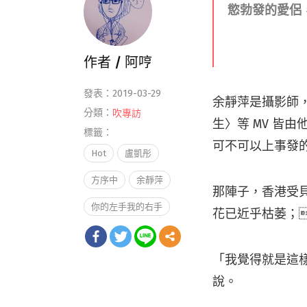
慾勃發的愛侶
作者 /
阿哼
發表：2019-03-29
余靜萍是攝影師，
分類：
吹專訪
生〉等 MV 皆
標籤：
可不可以上事發
Hot
盧凱彤
方序中
余靜萍
那陣子，香港受
你的左手我的右手
花已近乎枯萎；
「我覺得就是這
說。