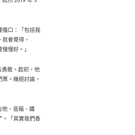
 2019 年 3
理傷口：「包括我
。就會覺得，
要慢慢好。」
，去勇敢。起初，他
門票。幾經討論，
的吉他、音箱、鐵
了。「其實我們香