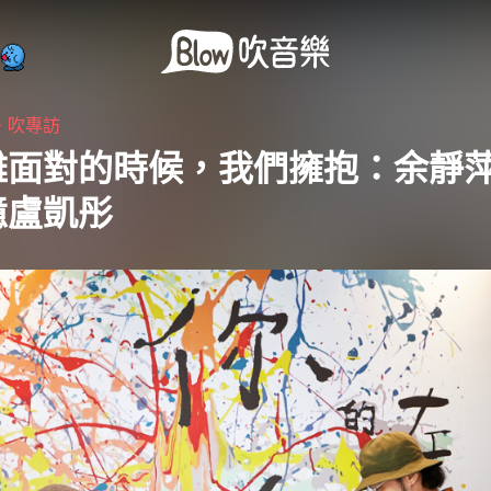
・
吹專訪
難面對的時候，我們擁抱：余靜
憶盧凱彤