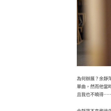
為何辦展？余靜萍
單曲，然而他當
且我也不曉得⋯