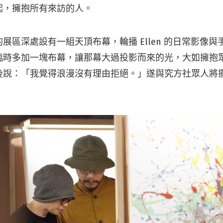
起，擁抱所有來訪的人。
展區深處設有一組天頂布幕，輪播 Ellen 的日常影像
臨時多加一塊布幕，讓那幕大過投影而來的光，大如擁抱
後說：「我覺得浪漫沒有理由拒絕。」遂與究方社眾人將