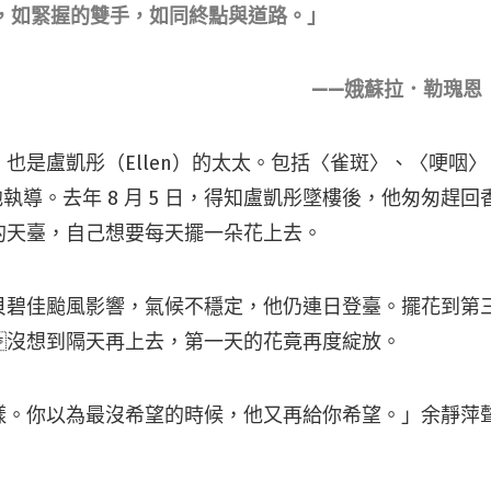
，如緊握的雙手，如同終點與道路。」
——娥蘇拉．勒瑰恩
也是盧凱彤（Ellen）的太太。包括〈雀斑〉、〈哽咽
由他執導。去年 8 月 5 日，得知盧凱彤墜樓後，他匆匆趕
的天臺，自己想要每天擺一朵花上去。
貝碧佳颱風影響，氣候不穩定，他仍連日登臺。擺花到第
沒想到隔天再上去，第一天的花竟再度綻放。
樣。你以為最沒希望的時候，他又再給你希望。」余靜萍