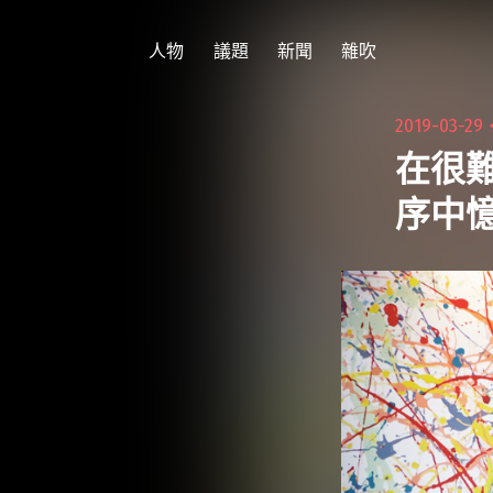
跳
至
人物
議題
新聞
雜吹
主
要
2019-03-29
內
在很
容
序中