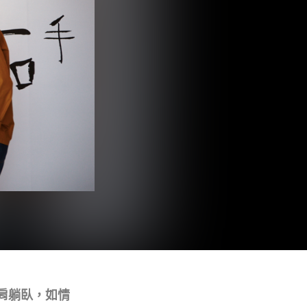
肩躺臥，如情