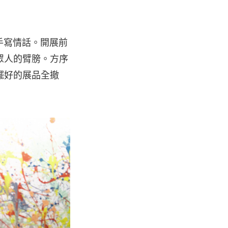
與手寫情話。開展前
眾人的臂膀。方序
擺好的展品全撤