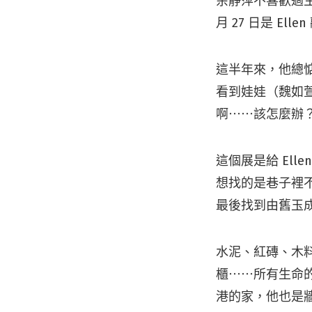
余靜萍不喜歡過生日
月 27 日是 E
這半年來，他總
看到娃娃（魏如
啊⋯⋯該怎麼辦
這個展是給 Ell
想找的是巷子裡
最後找到由舊玉成戲
水泥、紅磚、木料
櫃⋯⋯所有生命
港的家，他也是