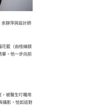
前一天，余靜萍與設計師
福花籃（由桂綸鎂
語畢，他一步向前
鬱症，被醫生叮囑用
畫與攝影，恰如這對