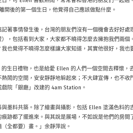
，可 Ellen 喜歡熱鬧，常常會和香港的朋友們一起過。既然
llen 離開後的第一個生日，他覺得自己應該做點什麼。
惦記著事情發生後，台灣的朋友們沒有一個機會去好好處
萱），包括看到大家，大家都不曉得怎麼去擁抱我們兩個
？我也覺得不曉得怎麼樣讓大家知道，其實他很好，我也
en 的生日禮物，也是給愛 Ellen 的人們一個空間去釋懷
不熱鬧的空間，安安靜靜地躲起來；不大肆宣傳，也不收
院「銀廳」改建的 4am Station。
與墨料共築。除了繪畫與攝影，包括 Ellen 塗滿色料
的痕跡都了擺進來。與其說是展場，不如說是他們的房間
牆（全都要）畫。」余靜萍說。