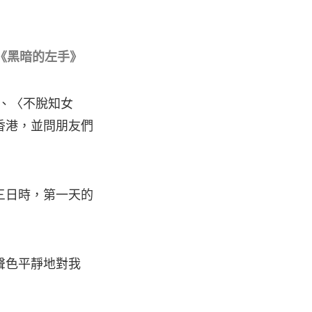
《黑暗的左手》
〉、〈不脫知女
回香港，並問朋友們
三日時，第一天的
聲色平靜地對我