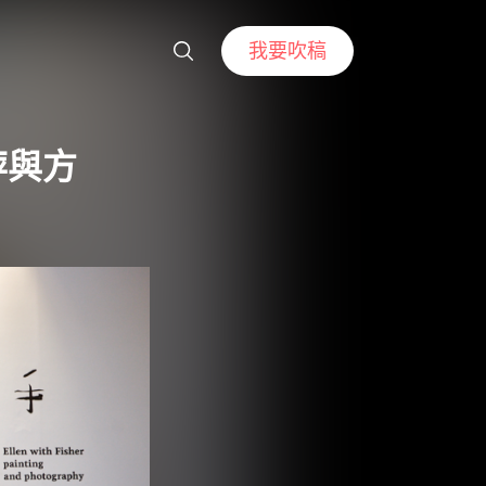
我要吹稿
萍與方