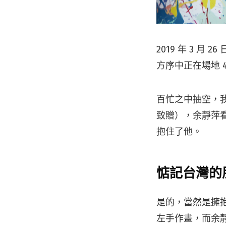
2019 年 3 月
方序中正在場地 4a
百忙之中抽空，
致贈），余靜萍
抱住了他。
惦記台灣的
是的，當然是擁抱
左手作畫，而余靜