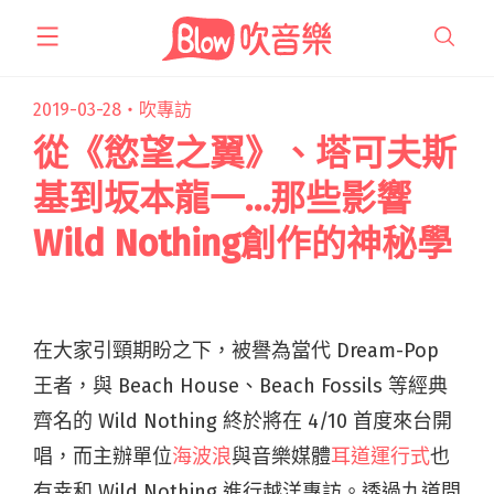
跳
至
主
要
2019-03-28・
吹專訪
內
從《慾望之翼》、塔可夫斯
容
基到坂本龍一…那些影響
Wild Nothing創作的神秘學
在大家引頸期盼之下，被譽為當代 Dream-Pop
王者，與 Beach House、Beach Fossils 等經典
齊名的 Wild Nothing 終於將在 4/10 首度來台開
唱，而主辦單位
海波浪
與音樂媒體
耳道運行式
也
有幸和 Wild Nothing 進行越洋專訪。透過九道問