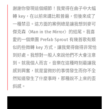
謝謝你發現這個細節！我覺得在曲子中大幅
轉 key，在以前來講比較普遍，但後來成了
一種禁忌。這方面的案例總是讓我想到麥可
傑克森〈Man in the Mirror〉的結尾。我喜
愛的一個樂團 Prefab Sprout 有幾首歌有類
似的些微轉 key 方式，讓我覺得做得非常恰
到好處。我想對一般人來說他們不大會注意
到。就我個人而言，音樂在這種時刻最讓我
感到興奮，就是當微妙的事情發生而你不全
然知道發生了什麼事時，那種說不上來的歪
斜感。