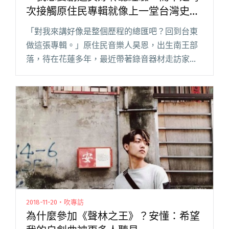
次接觸原住民專輯就像上一堂台灣史」
——昊恩談在文健站採集而成的新作
「對我來講好像是整個歷程的總匯吧？回到台東
做這張專輯。」原住民音樂人昊恩，出生南王部
落，待在花蓮多年，最近帶著錄音器材走訪家鄉
7 處部落文化健康站（以下簡稱文健站），採集
部落耆老的歌聲後，再邀請專業編曲人完成《看
的聲音｜聽的地圖》。 「老閱讀全文 "「我想要
創造美好聆聽經驗，而不是每次接觸原住民專輯
就像上一堂台灣史」——昊恩談在文健站採集而
成的新作"
2018-11-20・吹專訪
為什麼參加《聲林之王》？安懂：希望