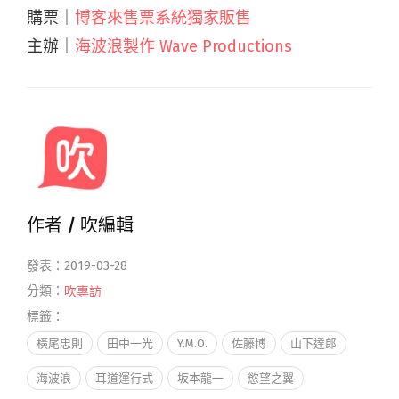
購票｜
博客來售票系統獨家販售
主辦｜
海波浪製作 Wave Productions
作者 /
吹編輯
發表：2019-03-28
分類：
吹專訪
標籤：
橫尾忠則
田中一光
Y.M.O.
佐藤博
山下達郎
海波浪
耳道運行式
坂本龍一
慾望之翼