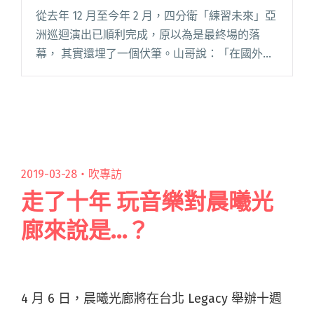
從去年 12 月至今年 2 月，四分衛「練習未來」亞
洲巡迴演出已順利完成，原以為是最終場的落
幕， 其實還埋了一個伏筆。山哥說：「在國外巡
迴演出的日子裡，我們發現不管飛到哪個國家、
走在哪座城市， 深深覺得『舞台』對音樂創作人
來說真的非常重要。閱讀全文 "「好音樂不該被
埋沒」四分衛巡迴有感 回台舉辦麻雀音樂祭"
2019-03-28・
吹專訪
走了十年 玩音樂對晨曦光
廊來說是…？
4 月 6 日，晨曦光廊將在台北 Legacy 舉辦十週