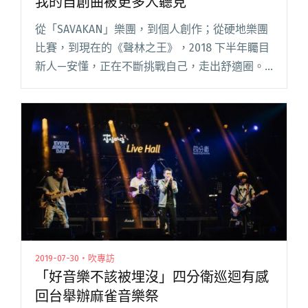
我的自創曲被更多人聽見
從「SAVAKAN」樂團，到個人創作；從硬地樂團
比賽，到現在的《聲林之王》，2018 下半年矚目
新人—安懂，正在不斷挑戰自己，走出舒適圈。
來自台東的他，全名安懂乖 （Andungkuay），
年初樂團才剛拿下貢寮海洋音樂季前十強的殊
榮，下半年閱讀全文 "為什麼參加《聲林之
王》？安懂：希望我的自創曲被更多人聽見"
2019-07-30・吹專訪
「好音樂不該被埋沒」四分衛巡迴有感
回台舉辦麻雀音樂祭