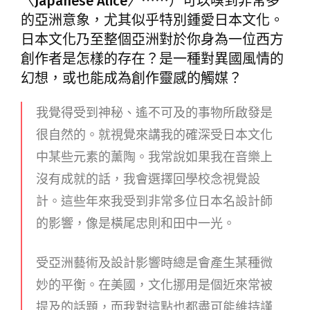
〈Japanese Alice〉⋯⋯）可以嗅到非常多
的亞洲意象，尤其似乎特別鍾愛日本文化。
日本文化乃至整個亞洲對於你身為一位西方
創作者是怎樣的存在？是一種對異國風情的
幻想，或也能成為創作靈感的觸媒？
我覺得受到神秘、遙不可及的事物所啟發是
很自然的。就視覺來講我的確深受日本文化
中某些元素的薰陶。我常說如果我在音樂上
沒有成就的話，我會選擇回學校念視覺設
計。這些年來我受到非常多位日本名設計師
的影響，像是橫尾忠則和田中一光。
受亞洲藝術及設計影響時總是會產生某種微
妙的平衡。在美國，文化挪用是個近來常被
提及的話題，而我對這點也都盡可能維持謹