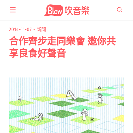
跳
至
主
要
2014-11-07・
新聞
內
合作齊步走同樂會 邀你共
容
享良食好聲音