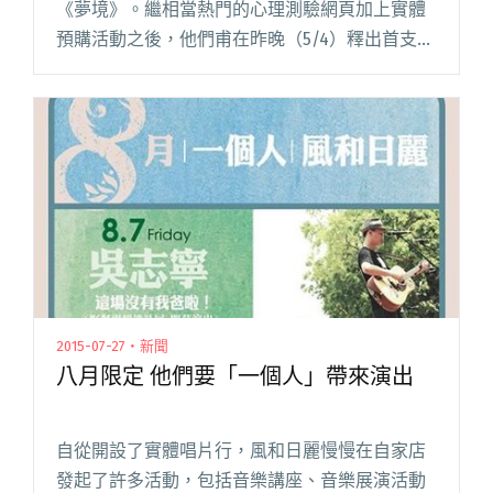
《夢境》。繼相當熱門的心理測驗網頁加上實體
預購活動之後，他們甫在昨晚（5/4）釋出首支主
打 MV〈女巫〉。作為大象體操第一首英文創作歌
曲，〈女巫〉擷取了莎士比亞經典劇作《馬克
白》的台詞，曲閱讀全文 "大象體操新歌〈女
巫〉將《馬克白》入詞 MV與郭佩萱合作奇幻風"
2015-07-27・新聞
八月限定 他們要「一個人」帶來演出
自從開設了實體唱片行，風和日麗慢慢在自家店
發起了許多活動，包括音樂講座、音樂展演活動