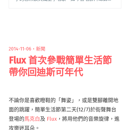
式上傳到史東的官方 Youtube 帳號上。 在影片開
頭，喬絲史東介紹了巴奈，以及他們在這裡駐守
抗爭的原閱讀全文 "巴奈與喬絲史東在凱道合唱
卑南古調的影片正式上線"
2014-11-06・
新聞
Flux 首次參戰簡單生活節
帶你回迪斯可年代
不論你是喜歡瞪鞋的「舞姿」，或是雙腳離開地
面的跳躍，簡單生活節第二天(12/7)於街聲舞台
登場的
馬克白
及
Flux
，將用他們的音樂旋律，進
攻樂迷耳朵。