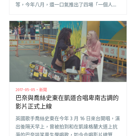
等，今年八月，還一口氣推出了四場「一個人」
演出企劃，由吳志寧、奇哥、煙圈樂團阿更、黃
玠瑋四人，分別在每周五晚間溫暖獻聲。 因應這
次的「一個人」企劃，四人各自閱讀全文 "八月
限定 他們要「一個人」帶來演出"
2017-05-05・新聞
巴奈與喬絲史東在凱道合唱卑南古調的
影片正式上線
英國歌手喬絲史東在今年 3 月 16 日來台開唱，演
出後隔天早上，曾被拍到和在凱達格蘭大道上抗
爭的巴奈談笑風生學唱歌，如今合唱影片總算正