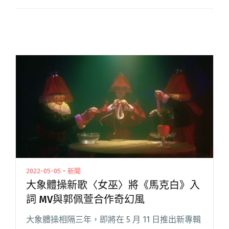
2022-05-05・新聞
大象體操新歌〈女巫〉將《馬克白》入
詞 MV與郭佩萱合作奇幻風
大象體操相隔三年，即將在 5 月 11 日推出新專輯