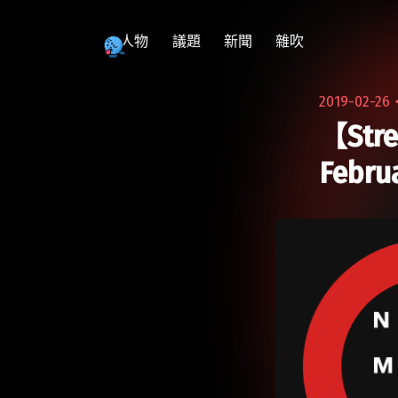
跳
至
人物
議題
新聞
雜吹
主
要
2019-02-26
內
【Str
容
Februa