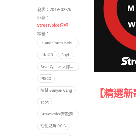
發表：2019-02-26
分類：
StreetVoice週報
標籤：
Island South Mobile Team
LINION
GuyL
Beat Cypher 大隊接力
P!SCO
【精選新
榕幫 Banyan Gang
spot
StreetVoice新歌週報February vol.3
理化兄弟 P.C.B.