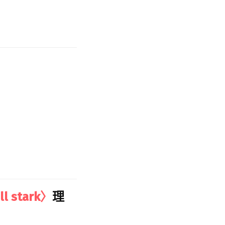
ill stark〉
理