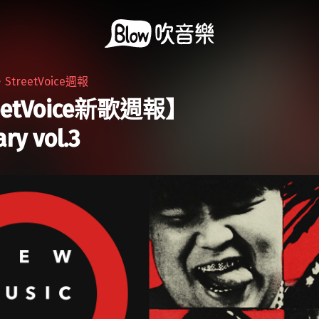
・
StreetVoice週報
eetVoice新歌週報】
ry vol.3