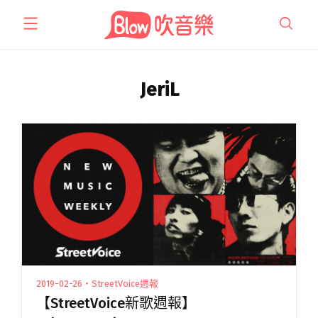
跳
至
主
要
內
JeriL
容
2019-02-26・StreetVoice週報
【StreetVoice新歌週報】