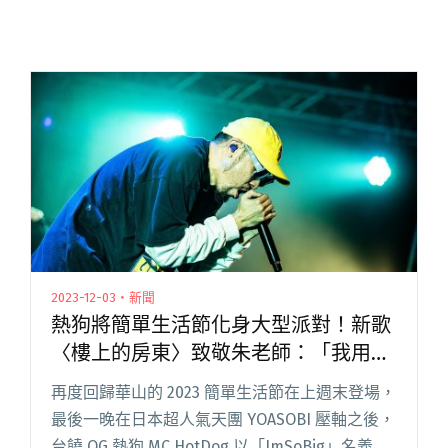
2023-12-03・新聞
熱狗將簡單生活節化身大型派對！新歌
〈樓上的房東〉致敬朱老師：「我用另
外一首很屌的歌，換了你這首歌！」
再度回歸華山的 2023 簡單生活節在上週末登場，
最後一晚在日本超人氣天團 YOASOBI 壓軸之後，
台饒 OG 熱狗 MC HotDog 以「ImSoBig」名義在