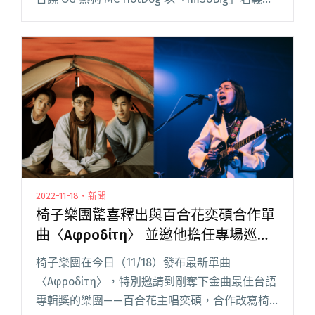
Legacy 舞台進行突襲演出，一共演唱 10 首歌
曲，現場湧進千人，精閱讀全文 "熱狗將簡單生
活節化身大型派對！新歌〈樓上的房東〉致敬朱
老師：「我用另外一首很屌的歌，換了你這首
歌！」"
2022-11-18・新聞
椅子樂團驚喜釋出與百合花奕碩合作單
曲〈Αφροδίτη〉 並邀他擔任專場巡迴
嘉賓合體演出
椅子樂團在今日（11/18）發布最新單曲
〈Αφροδίτη〉，特別邀請到剛奪下金曲最佳台語
專輯獎的樂團——百合花主唱奕碩，合作改寫椅