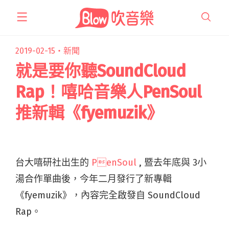
跳
至
主
要
2019-02-15・
新聞
內
就是要你聽SoundCloud
容
Rap！嘻哈音樂人PenSoul
推新輯《fyemuzik》
台大嘻研社出生的
PenSoul
, 暨去年底與 3小
湯合作單曲後，今年二月發行了新專輯
《fyemuzik》，內容完全啟發自 SoundCloud
Rap。