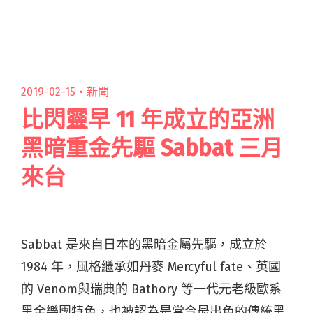
對這片土地的關懷。 「這首歌送給大地之母，看
閱讀全文 "煙雨飄渺Rain of Sorrow用音樂守護土
地 磚窯廠辦發片演出"
2019-02-15・
新聞
比閃靈早 11 年成立的亞洲
黑暗重金先驅 Sabbat 三月
來台
Sabbat 是來自日本的黑暗金屬先驅，成立於
1984 年，風格繼承如丹麥 Mercyful fate、英國
的 Venom與瑞典的 Bathory 等一代元老級歐系
黑金樂團特色，也被認為是當今最出色的傳統黑