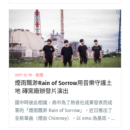
子樂團收錄在今年新專輯的歌曲
〈Aphorodite〉，由奕碩重新填詞演唱：「小
姐、小姐，妳的形影佇水晶內，將閱讀全文 "椅
子樂團驚喜釋出與百合花奕碩合作單曲
〈Αφροδίτη〉 並邀他擔任專場巡迴嘉賓合體演
出"
2017-12-19・新聞
煙雨飄渺Rain of Sorrow用音樂守護土
地 磚窯廠辦發片演出
國中時彼此相識，高中為了熱音社成果發表而成
軍的「煙雨飄渺 Rain of Sorrow」，近日推出了
全新單曲〈煙囪 Chimney〉，以 emo 為基底，
在一連串激昂的吶喊與輕柔的細語呢喃中，傳遞