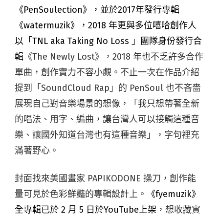
《PenSoulection》，
並於2017年發行專輯
《watermuzik》，2018 年更與多位嘻哈創作人
以「TNL aka Taking No Loss 」團隊身份發行合
輯
《The Newly Lost》，2018 年也不乏許多合作
單曲，創作實力不容小覷。不止一次在作品介紹
提到「SoundCloud Rap」的 PenSoul 也不吝嗇
展現自己對音樂場景的想像，「我只想帶著全新
的唱法、用字、編曲，讓台灣人可以接觸這種音
樂、讓國外知道台灣也有這種音樂」，字句裡充
滿著野心。
封面找來美國畫家 PAPIKODONE 操刀，創作能
量可見於色彩鮮豔的專輯設計上。
《fyemuzik》
全專輯已於 2 月 5 日於YouTube上架
，想收藏實