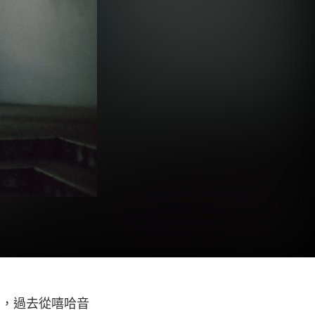
〉，過去從嘻哈音