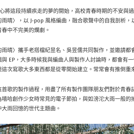
林潔心將這段持續疾走的夢的開始，高校青春時期的不安與
雨晴〉，以 J-pop 風格編曲，融合歌聲中的自我剖析
青春中不完美的爛劇。
的雨晴〉攜手老搭檔紀昱名、吳昱儒共同製作，並邀請都
輯與 EP，大多時候我與編曲人與製作人討論時，都會有
但這次寫歌大多東西都是從零開始建立。常常會有推倒重
這首歌的製作過程，用盡了所有製作團隊朋友們對於青春
為嘻哈創作少女時常見的電子節拍，與如滂沱大雨一般的
中大雨回憶的世代主題曲。