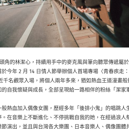
嶄露頭角的林潔心，持續用手中的麥克風與筆向聽眾傳遞屬於 
於今年 2 月 14 日情人節舉辦個人首場專場〈青春疾走：N
吸引近千名觀眾入場，將個人兩年多來，猶如熱血王道漫畫般
知的自我懷疑與成長，全部呈現給一路相伴的粉絲「潔家
一股熱血加入偶像女團，歷經多年「後排小鬼」的唱跳人
夢。在音樂上不斷進化、不停挑戰自我的她，在經過浪人
樂節演出，並且與台灣各大樂團、日本音樂人、偶像團體