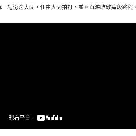
進一場滂沱大雨，任由大雨拍打，並且沉澱收斂這段路程