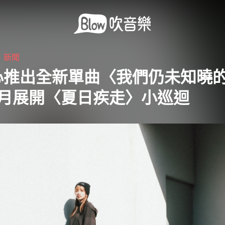
・
新聞
心推出全新單曲〈我們仍未知曉
8月展開〈夏日疾走〉小巡迴