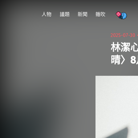
跳
至
人物
議題
新聞
雜吹
主
要
2025-07-30
內
林潔
容
晴〉