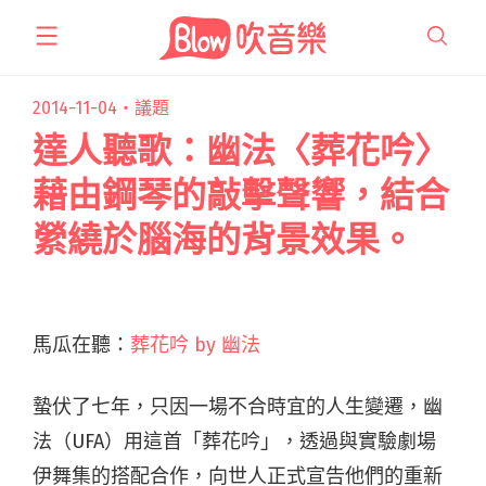
跳
至
主
要
2014-11-04・
議題
內
達人聽歌：幽法〈葬花吟〉
容
藉由鋼琴的敲擊聲響，結合
縈繞於腦海的背景效果。
馬瓜在聽：
葬花吟 by 幽法
蟄伏了七年，只因一場不合時宜的人生變遷，幽
法（UFA）用這首「葬花吟」，透過與實驗劇場
伊舞集的搭配合作，向世人正式宣告他們的重新