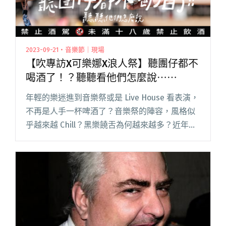
2023-09-21・音樂節｜現場
【吹專訪X可樂娜X浪人祭】聽團仔都不
喝酒了！？聽聽看他們怎麼說⋯⋯
年輕的樂迷進到音樂祭或是 Live House 看表演，
不再是人手一杯啤酒了？音樂祭的陣容，風格似
乎越來越 Chill？黑樂饒舌為何越來越多？近年常
在獨立音樂圈裡聽到這樣的聲音，真的是這樣
嗎？ 在 2023 浪人祭十月登場前夕，Blow 吹閱讀
全文 "【吹專訪X可樂娜X浪人祭】聽團仔都不喝
酒了！？聽聽看他們怎麼說⋯⋯"