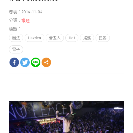
發表：2014-11-04
分類：
議題
標籤：
幽法
Hazden
告五人
Hot
搖滾
民謠
電子