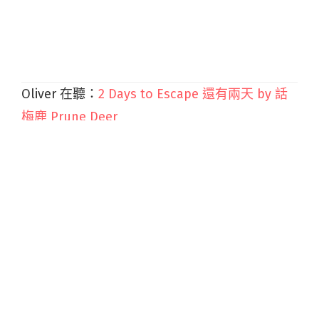
Oliver 在聽：
2 Days to Escape 還有兩天 by 話
梅鹿 Prune Deer
近年港台兩地忽然興起一股數字搖滾風潮，冒出
眾多優秀的器樂搖滾樂團，話梅鹿是值得注意的
單位。糅合Post Rock的高低起伏情緒與Math
Rock的精緻對點段落，樂團帶來一首4分多鐘的
精煉作品。沒有傳統後搖的長篇大論，卻依然保
有循序漸進的情緒建築，吉他的編奏尤其出色，
與數字搖滾標誌性的鼓擊怪拍怪點相得益彰。告
訴你這是一組一年歷史不到的新樂團，你相信