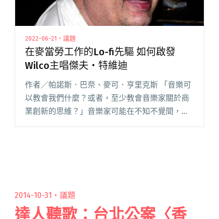
2022-06-21・議題
在麥當勞工作的Lo-fi先驅 如何啟發
Wilco主唱傑夫・特維迪
作者／帕諾斯．巴奈、麥可．亨里克斯 「音樂可
以教會我們什麼？或者，至少教會音樂家關於商
業創新的思維？」音樂家可能在不知不覺間，就
掌握了商業創新的關鍵。 伯克利音樂學院
（Berklee College of Music）負責全球戰略和創
新項目閱讀全文 "在麥當勞工作的Lo-fi先驅 如何
啟發Wilco主唱傑夫・特維迪"
2014-10-31・
議題
達人聽歌：台北公案〈香