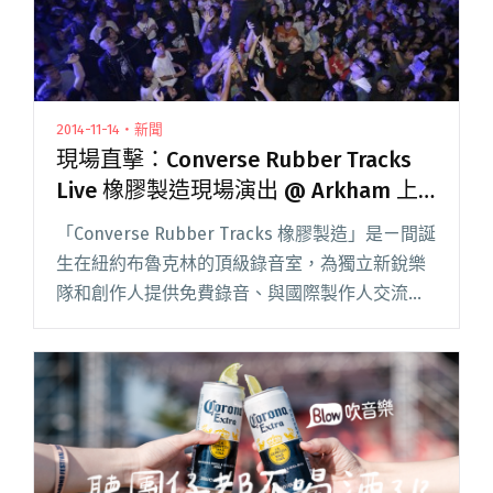
2014-11-14・新聞
現場直擊：Converse Rubber Tracks
Live 橡膠製造現場演出 @ Arkham 上
海
「Converse Rubber Tracks 橡膠製造」是ㄧ間誕
生在紐約布魯克林的頂級錄音室，為獨立新銳樂
隊和創作人提供免費錄音、與國際製作人交流機
會。自 2011 年成立以來，透過期間限定的 Pop-
up Studio 形式推廣至世界各閱讀全文 "現場直
擊：Converse Rubber Tracks Live 橡膠製造現場
演出 @ Arkham 上海"