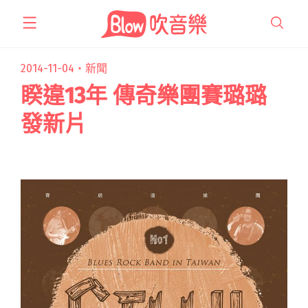
跳
至
主
要
2014-11-04・
新聞
內
睽違13年 傳奇樂團賽璐璐
容
發新片