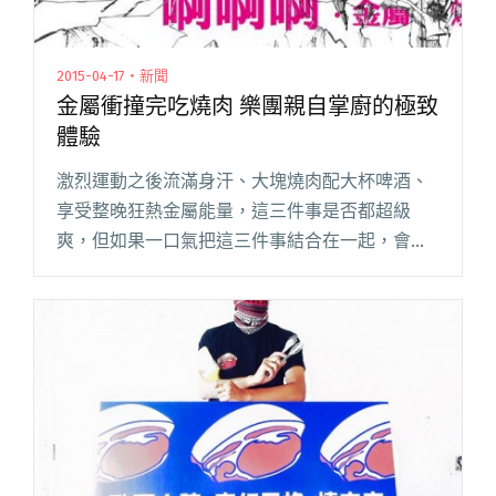
2015-04-17・新聞
金屬衝撞完吃燒肉 樂團親自掌廚的極致
體驗
激烈運動之後流滿身汗、大塊燒肉配大杯啤酒、
享受整晚狂熱金屬能量，這三件事是否都超級
爽，但如果一口氣把這三件事結合在一起，會不
會爽翻天！由惡魔刺客領軍的「金屬燒肉夜」，
將和吟遊家、 Animanick 一起用金屬轟炸歌迷，
演出結束之後再帶著大閱讀全文 "金屬衝撞完吃
燒肉 樂團親自掌廚的極致體驗"