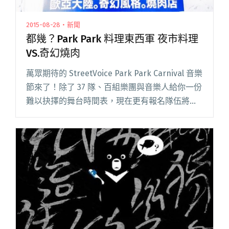
2015-08-28・新聞
都幾？Park Park 料理東西軍 夜市料理
VS.奇幻燒肉
萬眾期待的 StreetVoice Park Park Carnival 音樂
節來了！除了 37 隊、百組樂團與音樂人給你一份
難以抉擇的舞台時間表，現在更有報名隊伍將戰
場擴及味蕾！由台青蕉、雲鐵客、宋德鶴組成
「去夜市就是要替牙阿！」，將與桑閱讀全文
"都幾？Park Park 料理東西軍 夜市料理 VS.奇幻
燒肉"