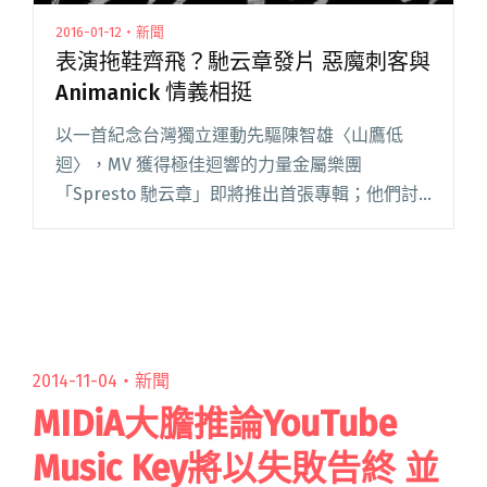
2016-01-12・新聞
表演拖鞋齊飛？馳云章發片 惡魔刺客與
Animanick 情義相挺
以一首紀念台灣獨立運動先驅陳智雄〈山鷹低
迴〉，MV 獲得極佳迴響的力量金屬樂團
「Spresto 馳云章」即將推出首張專輯；他們討
厭社會上的不公不義，反對壓榨，痛恨權威，所
有精神與能量，全都濃縮於這張將於 1/31 推出的
新作品《用這隻拖鞋讓閱讀全文 "表演拖鞋齊
飛？馳云章發片 惡魔刺客與 Animanick 情義相
挺"
2014-11-04・
新聞
MIDiA大膽推論YouTube
Music Key將以失敗告終 並