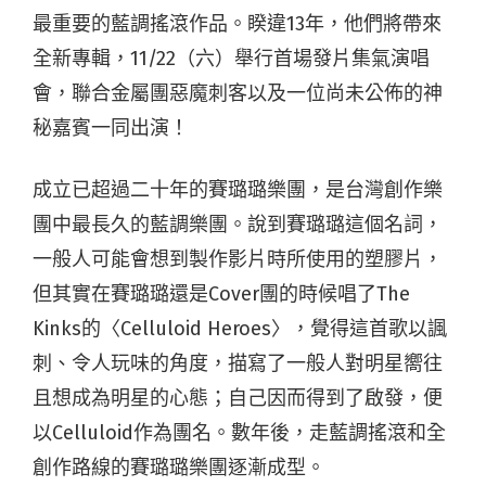
最重要的藍調搖滾作品。睽違13年，他們將帶來
全新專輯，11/22（六）舉行首場發片集氣演唱
會，聯合金屬團惡魔刺客以及一位尚未公佈的神
秘嘉賓一同出演！
成立已超過二十年的賽璐璐樂團，是台灣創作樂
團中最長久的藍調樂團。說到賽璐璐這個名詞，
一般人可能會想到製作影片時所使用的塑膠片，
但其實在賽璐璐還是Cover團的時候唱了The
Kinks的〈Celluloid Heroes〉，覺得這首歌以諷
刺、令人玩味的角度，描寫了一般人對明星嚮往
且想成為明星的心態；自己因而得到了啟發，便
以Celluloid作為團名。數年後，走藍調搖滾和全
創作路線的賽璐璐樂團逐漸成型。