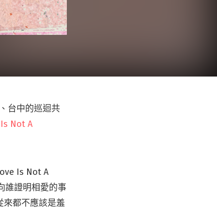
北、台中的巡迴共
Is Not A
s Not A
向誰證明相愛的事
從來都不應該是羞