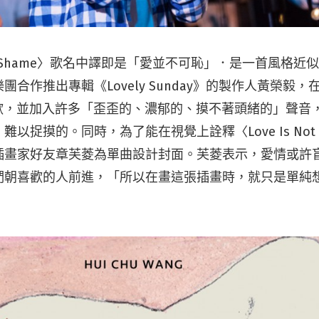
ot A Shame〉歌名中譯即是「愛並不可恥」．是一首風格近似於 
團合作推出專輯《Lovely Sunday》的製作人黃榮毅
喜歡，並加入許多「歪歪的、濃郁的、摸不著頭緒的」聲音
以捉摸的。同時，為了能在視覺上詮釋〈Love Is Not A
插畫家好友章芙菱為單曲設計封面。芙菱表示，愛情或許
們朝喜歡的人前進，「所以在畫這張插畫時，就只是單純