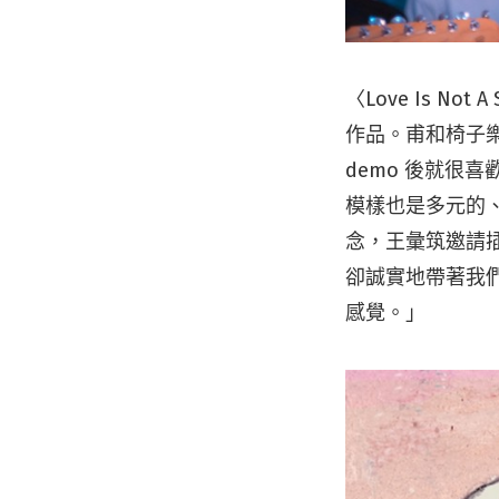
〈Love Is N
作品。甫和椅子樂
demo 後就很
模樣也是多元的、難
念，王彙筑邀請
卻誠實地帶著我
感覺。」