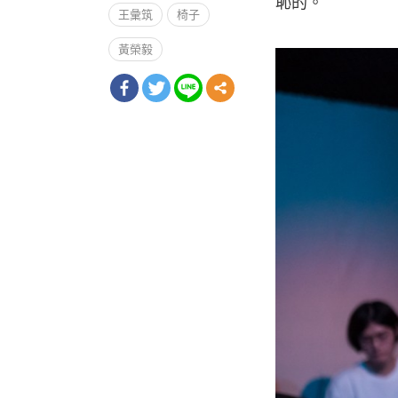
恥的。
王彙筑
椅子
黃榮毅