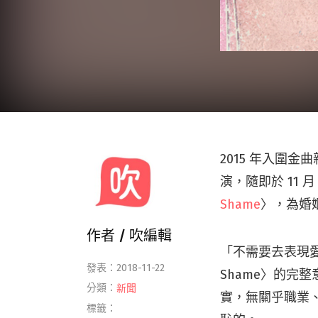
2015 年入圍
演，隨即於 11 月 
Shame
〉，為婚
作者 /
吹編輯
「不需要去表現愛，
發表：2018-11-22
Shame〉的
分類：
新聞
實，無關乎職業
標籤：