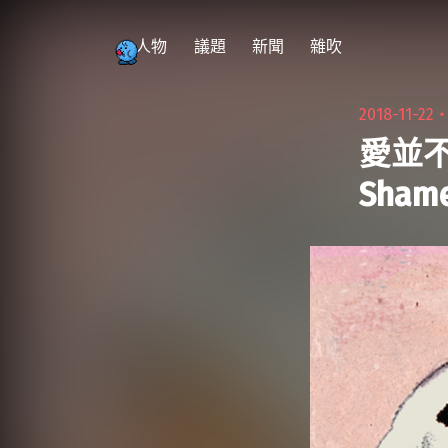
跳
至
人物
議題
新聞
雜吹
主
要
2018-11-22
內
愛並不
容
Sha