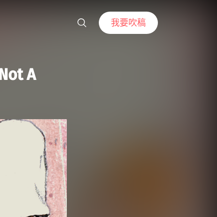
我要吹稿
ot A