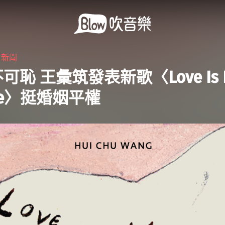
・
新聞
可恥 王彙筑發表新歌〈Love Is N
me〉挺婚姻平權