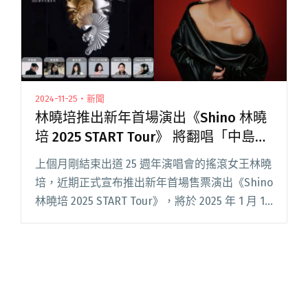
2024-11-25・新聞
林曉培推出新年首場演出《Shino 林曉
培 2025 START Tour》 將翻唱「中島美
嘉」經典歌曲
上個月剛結束出道 25 週年演唱會的搖滾女王林曉
培，近期正式宣布推出新年首場售票演出《Shino
林曉培 2025 START Tour》，將於 2025 年 1 月 11
日和 18 日於臺北、臺中 Legacy【都市女聲】熱
力開唱！除了閱讀全文 "林曉培推出新年首場演
出《Shino 林曉培 2025 START Tour》 將翻唱
「中島美嘉」經典歌曲"