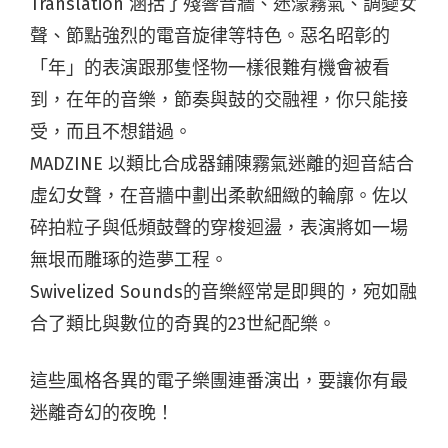
Translation 涵括了殘響音牆、迷濛霧氣、調變女
聲、節點強烈的電音旋律等特色。惡名昭彰的
「年」的表演跟那隻怪物一樣很難有機會被看
到，在年的音樂，節奏與鼓的交融裡，你只能接
受，而且不想錯過。
MADZINE 以類比合成器鋪陳霧氣迷離的迴音結合
虛幻女聲，在音牆中劃出柔軟細緻的輪廓。佐以
碎拍粒子與低頻鼓聲的穿梭迴盪，表演將如一場
無垠而雕琢的造夢工程。
Swivelized Sounds的音樂經常是即興的，宛如融
合了類比與數位的奇異的23世紀配樂。
這些風格各異的電子樂團連番演出，要讓你有最
迷離奇幻的夜晚！