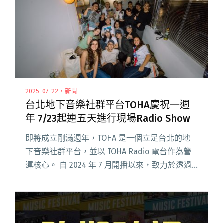
2025-07-22・新聞
台北地下音樂社群平台TOHA慶祝一週
年 7/23起連五天進行現場Radio Show
即將成立剛滿週年，TOHA 是一個立足台北的地
下音樂社群平台，並以 TOHA Radio 電台作為營
運核心。 自 2024 年 7 月開播以來，致力於透過
電台節目和實體活動，連結台灣及世界各地的音
樂創作者、DJ、廠牌與樂迷，打造一個共同成長
閱讀全文 "台北地下音樂社群平台TOHA慶祝一週
年 7/23起連五天進行現場Radio Show"