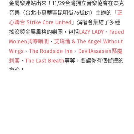
金屬樂迷站出來！11/29台灣獨立音樂協會在杰克
音樂（台北市萬華區昆明街76號B1）主辦的「
正
心聯合 Strike Core United
」演唱會集結了多種
搖滾與金屬風格的樂團，包括
LAZY LADY
、
Faded
Momen凋零瞬間
、
艾瑋倫 & The Angel Without
Wings
、
The Roadside Inn
、
DevilAssassin惡魔
刺客
、
The Last Breath
等等，要讓你有個衝撞的
夜晚！
這群臺灣多種搖滾與金屬風格的樂團，曾經輕
狂、敵視、充滿憤怒，經歷了超過十年的樂團經
歷，由時間的焠鍊出友情與更誠摯的熱血、更成
熟的音樂，不隨時代改變的自我潮流，現在集
結！而艾瑋倫 & The Angel Without Wings、The