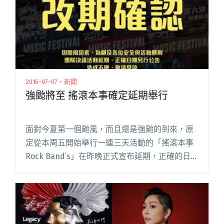
2016-07-07・新聞
強颱將至 搖滾本事確定延期舉行
面對今夏第一個颱風，而且還是強颱的到來，原
定從本周五開始舉行一連三天活動的「搖滾本事
Rock Band’s」在昨晚正式宣布延期，正確的日期
將另行公告，並強調團隊不會因為延期而倒下，
一定會在暑假結束之前和大家見面。 策展人在搖
滾閱讀全文 "強颱將至 搖滾本事確定延期舉行"