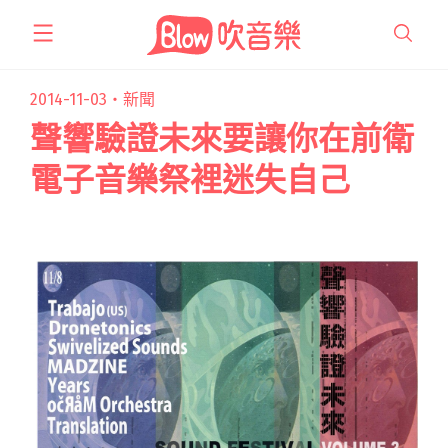
跳
至
主
要
2014-11-03・
新聞
內
聲響驗證未來要讓你在前衛
容
電子音樂祭裡迷失自己